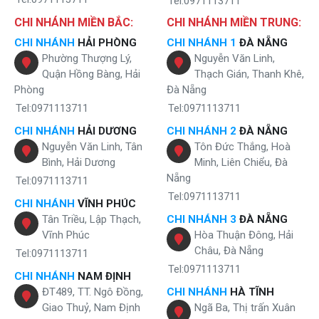
Tel:0971113711
CHI NHÁNH MIỀN BẮC:
CHI NHÁNH MIỀN TRUNG:
CHI NHÁNH
HẢI PHÒNG
CHI NHÁNH 1
ĐÀ NẴNG
Phường Thượng Lý,
Nguyễn Văn Linh,
Quận Hồng Bàng, Hải
Thạch Gián, Thanh Khê,
Phòng
Đà Nẵng
Tel:0971113711
Tel:0971113711
CHI NHÁNH
HẢI DƯƠNG
CHI NHÁNH 2
ĐÀ NẴNG
Nguyễn Văn Linh, Tân
Tôn Đức Thắng, Hoà
Bình, Hải Dương
Minh, Liên Chiểu, Đà
Nẵng
Tel:0971113711
Tel:0971113711
CHI NHÁNH
VĨNH PHÚC
Tân Triều, Lập Thạch,
CHI NHÁNH 3
ĐÀ NẴNG
Vĩnh Phúc
Hòa Thuận Đông, Hải
Châu, Đà Nẵng
Tel:0971113711
Tel:0971113711
CHI NHÁNH
NAM ĐỊNH
ĐT489, TT. Ngô Đồng,
CHI NHÁNH
HÀ TĨNH
Giao Thuỷ, Nam Định
Ngã Ba, Thị trấn Xuân