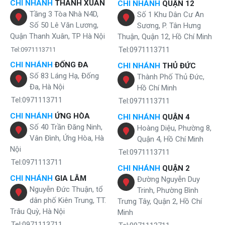
CHI NHÁNH
THANH XUÂN
CHI NHÁNH
QUẬN 12
Tầng 3 Tòa Nhà N4D,
Số 1 Khu Dân Cư An
Số 50 Lê Văn Lương,
Sương, P. Tân Hưng
Quận Thanh Xuân, TP Hà Nội
Thuận, Quận 12, Hồ Chí Minh
Tel:0971113711
Tel:0971113711
CHI NHÁNH
ĐỐNG ĐA
CHI NHÁNH
THỦ ĐỨC
Số 83 Láng Hạ, Đống
Thành Phố Thủ Đức,
Đa, Hà Nội
Hồ Chí Minh
Tel:0971113711
Tel:0971113711
CHI NHÁNH
ỨNG HÒA
CHI NHÁNH
QUẬN 4
Số 40 Trần Đăng Ninh,
Hoàng Diệu, Phường 8,
Vân Đình, Ứng Hòa, Hà
Quận 4, Hồ Chí Minh
Nội
Tel:0971113711
Tel:0971113711
CHI NHÁNH
QUẬN 2
CHI NHÁNH
GIA LÂM
Đường Nguyễn Duy
Nguyễn Đức Thuận, tổ
Trinh, Phường Bình
dân phố Kiên Trung, TT.
Trưng Tây, Quận 2, Hồ Chí
Trâu Quỳ, Hà Nội
Minh
Tel:0971113711