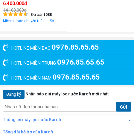
6.400.000đ
14.160.000đ
Đã bán
1088
Miễn phí vận chuyển toàn quốc
0976.85.65.65
HOTLINE MIỀN BẮC
0976.85.65.65
HOTLINE MIỀN TRUNG
0976.85.65.65
HOTLINE MIỀN NAM
Nhận báo giá máy lọc nước Karofi mới nhất
Đăng ký
GỬI
Thông tin máy lọc nước Karofi
Tổng đài hỗ trợ của Karofi