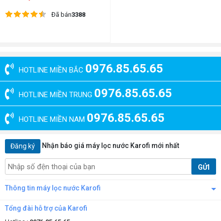
Đã bán
3388
0976.85.65.65
HOTLINE MIỀN BẮC
0976.85.65.65
HOTLINE MIỀN TRUNG
0976.85.65.65
HOTLINE MIỀN NAM
Nhận báo giá máy lọc nước Karofi mới nhất
Đăng ký
GỬI
Thông tin máy lọc nước Karofi
Tổng đài hỗ trợ của Karofi