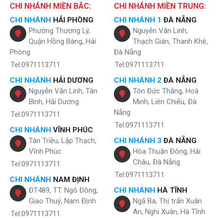
CHI NHÁNH MIỀN BẮC:
CHI NHÁNH MIỀN TRUNG:
CHI NHÁNH
HẢI PHÒNG
CHI NHÁNH 1
ĐÀ NẴNG
Phường Thượng Lý,
Nguyễn Văn Linh,
Quận Hồng Bàng, Hải
Thạch Gián, Thanh Khê,
Phòng
Đà Nẵng
Tel:0971113711
Tel:0971113711
CHI NHÁNH
HẢI DƯƠNG
CHI NHÁNH 2
ĐÀ NẴNG
Nguyễn Văn Linh, Tân
Tôn Đức Thắng, Hoà
Bình, Hải Dương
Minh, Liên Chiểu, Đà
Nẵng
Tel:0971113711
Tel:0971113711
CHI NHÁNH
VĨNH PHÚC
Tân Triều, Lập Thạch,
CHI NHÁNH 3
ĐÀ NẴNG
Vĩnh Phúc
Hòa Thuận Đông, Hải
Châu, Đà Nẵng
Tel:0971113711
Tel:0971113711
CHI NHÁNH
NAM ĐỊNH
ĐT489, TT. Ngô Đồng,
CHI NHÁNH
HÀ TĨNH
Giao Thuỷ, Nam Định
Ngã Ba, Thị trấn Xuân
An, Nghi Xuân, Hà Tĩnh
Tel:0971113711