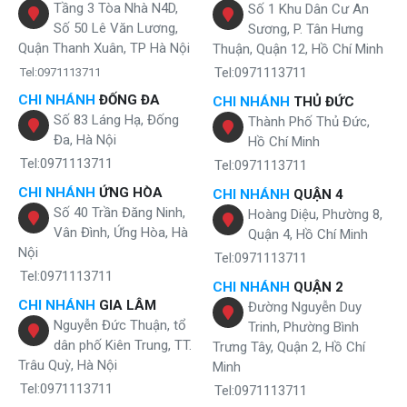
Tầng 3 Tòa Nhà N4D,
Số 1 Khu Dân Cư An
Số 50 Lê Văn Lương,
Sương, P. Tân Hưng
Quận Thanh Xuân, TP Hà Nội
Thuận, Quận 12, Hồ Chí Minh
Tel:0971113711
Tel:0971113711
CHI NHÁNH
ĐỐNG ĐA
CHI NHÁNH
THỦ ĐỨC
Số 83 Láng Hạ, Đống
Thành Phố Thủ Đức,
Đa, Hà Nội
Hồ Chí Minh
Tel:0971113711
Tel:0971113711
CHI NHÁNH
ỨNG HÒA
CHI NHÁNH
QUẬN 4
Số 40 Trần Đăng Ninh,
Hoàng Diệu, Phường 8,
Vân Đình, Ứng Hòa, Hà
Quận 4, Hồ Chí Minh
Nội
Tel:0971113711
Tel:0971113711
CHI NHÁNH
QUẬN 2
CHI NHÁNH
GIA LÂM
Đường Nguyễn Duy
Nguyễn Đức Thuận, tổ
Trinh, Phường Bình
dân phố Kiên Trung, TT.
Trưng Tây, Quận 2, Hồ Chí
Trâu Quỳ, Hà Nội
Minh
Tel:0971113711
Tel:0971113711