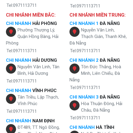
Tel:0971113711
Tel:0971113711
CHI NHÁNH MIỀN BẮC:
CHI NHÁNH MIỀN TRUNG:
CHI NHÁNH
HẢI PHÒNG
CHI NHÁNH 1
ĐÀ NẴNG
Phường Thượng Lý,
Nguyễn Văn Linh,
Quận Hồng Bàng, Hải
Thạch Gián, Thanh Khê,
Phòng
Đà Nẵng
Tel:0971113711
Tel:0971113711
CHI NHÁNH
HẢI DƯƠNG
CHI NHÁNH 2
ĐÀ NẴNG
Nguyễn Văn Linh, Tân
Tôn Đức Thắng, Hoà
Bình, Hải Dương
Minh, Liên Chiểu, Đà
Nẵng
Tel:0971113711
Tel:0971113711
CHI NHÁNH
VĨNH PHÚC
Tân Triều, Lập Thạch,
CHI NHÁNH 3
ĐÀ NẴNG
Vĩnh Phúc
Hòa Thuận Đông, Hải
Châu, Đà Nẵng
Tel:0971113711
Tel:0971113711
CHI NHÁNH
NAM ĐỊNH
ĐT489, TT. Ngô Đồng,
CHI NHÁNH
HÀ TĨNH