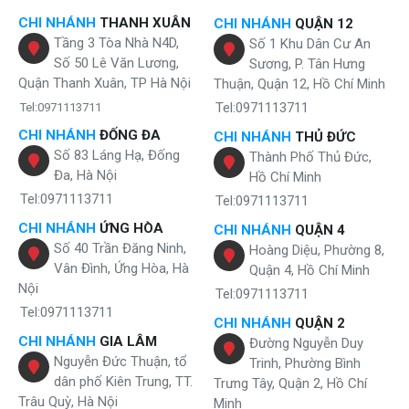
CHI NHÁNH
THANH XUÂN
CHI NHÁNH
QUẬN 12
Tầng 3 Tòa Nhà N4D,
Số 1 Khu Dân Cư An
Số 50 Lê Văn Lương,
Sương, P. Tân Hưng
Quận Thanh Xuân, TP Hà Nội
Thuận, Quận 12, Hồ Chí Minh
Tel:0971113711
Tel:0971113711
CHI NHÁNH
ĐỐNG ĐA
CHI NHÁNH
THỦ ĐỨC
Số 83 Láng Hạ, Đống
Thành Phố Thủ Đức,
Đa, Hà Nội
Hồ Chí Minh
Tel:0971113711
Tel:0971113711
CHI NHÁNH
ỨNG HÒA
CHI NHÁNH
QUẬN 4
Số 40 Trần Đăng Ninh,
Hoàng Diệu, Phường 8,
Vân Đình, Ứng Hòa, Hà
Quận 4, Hồ Chí Minh
Nội
Tel:0971113711
Tel:0971113711
CHI NHÁNH
QUẬN 2
CHI NHÁNH
GIA LÂM
Đường Nguyễn Duy
Nguyễn Đức Thuận, tổ
Trinh, Phường Bình
dân phố Kiên Trung, TT.
Trưng Tây, Quận 2, Hồ Chí
Trâu Quỳ, Hà Nội
Minh