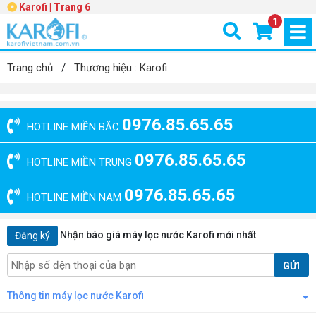
Karofi | Trang 6
1
Trang chủ
/
Thương hiệu : Karofi
0976.85.65.65
HOTLINE MIỀN BẮC
0976.85.65.65
HOTLINE MIỀN TRUNG
0976.85.65.65
HOTLINE MIỀN NAM
Nhận báo giá máy lọc nước Karofi mới nhất
Đăng ký
GỬI
Thông tin máy lọc nước Karofi