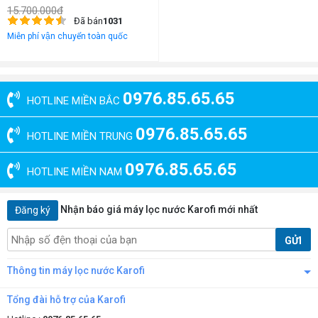
15.700.000đ
Đã bán
1031
Miễn phí vận chuyển toàn quốc
0976.85.65.65
HOTLINE MIỀN BẮC
0976.85.65.65
HOTLINE MIỀN TRUNG
0976.85.65.65
HOTLINE MIỀN NAM
Nhận báo giá máy lọc nước Karofi mới nhất
Đăng ký
GỬI
Thông tin máy lọc nước Karofi
Tổng đài hỗ trợ của Karofi