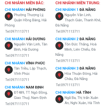
CHI NHÁNH MIỀN BẮC:
CHI NHÁNH MIỀN TRUNG:
CHI NHÁNH
HẢI PHÒNG
CHI NHÁNH 1
ĐÀ NẴNG
Phường Thượng Lý,
Nguyễn Văn Linh,
Quận Hồng Bàng, Hải
Thạch Gián, Thanh Khê,
Phòng
Đà Nẵng
Tel:0971113711
Tel:0971113711
CHI NHÁNH
HẢI DƯƠNG
CHI NHÁNH 2
ĐÀ NẴNG
Nguyễn Văn Linh, Tân
Tôn Đức Thắng, Hoà
Bình, Hải Dương
Minh, Liên Chiểu, Đà
Nẵng
Tel:0971113711
Tel:0971113711
CHI NHÁNH
VĨNH PHÚC
Tân Triều, Lập Thạch,
CHI NHÁNH 3
ĐÀ NẴNG
Vĩnh Phúc
Hòa Thuận Đông, Hải
Châu, Đà Nẵng
Tel:0971113711
Tel:0971113711
CHI NHÁNH
NAM ĐỊNH
ĐT489, TT. Ngô Đồng,
CHI NHÁNH
HÀ TĨNH
Giao Thuỷ, Nam Định
Ngã Ba, Thị trấn Xuân
An, Nghi Xuân, Hà Tĩnh
Tel:0971113711