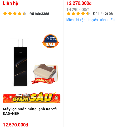
Liên hệ
12.270.000đ
14.290.000đ
Đã bán
3388
Đã bán
2108
Miễn phí vận chuyển toàn quốc
-20%
Máy lọc nước nóng lạnh Karofi
KAD-N89
12.570.000đ