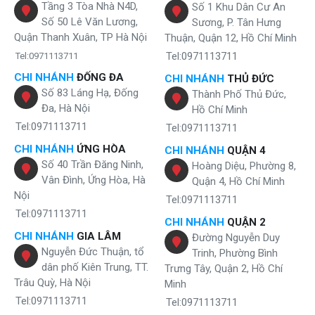
Tầng 3 Tòa Nhà N4D,
Số 1 Khu Dân Cư An
Số 50 Lê Văn Lương,
Sương, P. Tân Hưng
Quận Thanh Xuân, TP Hà Nội
Thuận, Quận 12, Hồ Chí Minh
Tel:0971113711
Tel:0971113711
CHI NHÁNH
ĐỐNG ĐA
CHI NHÁNH
THỦ ĐỨC
Số 83 Láng Hạ, Đống
Thành Phố Thủ Đức,
Đa, Hà Nội
Hồ Chí Minh
Tel:0971113711
Tel:0971113711
CHI NHÁNH
ỨNG HÒA
CHI NHÁNH
QUẬN 4
Số 40 Trần Đăng Ninh,
Hoàng Diệu, Phường 8,
Vân Đình, Ứng Hòa, Hà
Quận 4, Hồ Chí Minh
Nội
Tel:0971113711
Tel:0971113711
CHI NHÁNH
QUẬN 2
CHI NHÁNH
GIA LÂM
Đường Nguyễn Duy
Nguyễn Đức Thuận, tổ
Trinh, Phường Bình
dân phố Kiên Trung, TT.
Trưng Tây, Quận 2, Hồ Chí
Trâu Quỳ, Hà Nội
Minh
Tel:0971113711
Tel:0971113711