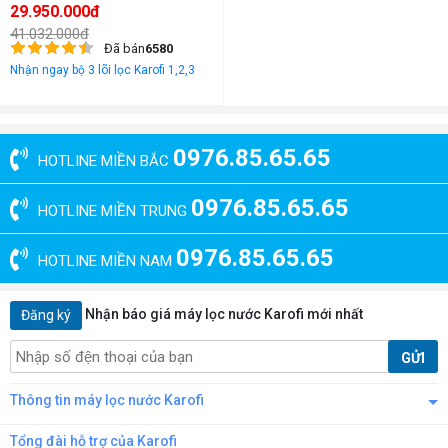
29.950.000đ
41.032.000đ
Đã bán
6580
Nhận ngay bộ 3 lõi lọc Karofi 1,2,3
0976.85.65.65
HOTLINE MIỀN BẮC
0976.85.65.65
HOTLINE MIỀN TRUNG
0976.85.65.65
HOTLINE MIỀN NAM
Nhận báo giá máy lọc nước Karofi mới nhất
Đăng ký
GỬI
Thông tin máy lọc nước Karofi
Tổng đài hỗ trợ của Karofi