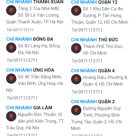
CHI NHÁNH
THANH XUÂN
CHI NHÁNH
QUẬN 12
Tầng 3 Tòa Nhà N4D,
Số 1 Khu Dân Cư An
Số 50 Lê Văn Lương,
Sương, P. Tân Hưng
Quận Thanh Xuân, TP Hà Nội
Thuận, Quận 12, Hồ Chí Minh
Tel:0971113711
Tel:0971113711
CHI NHÁNH
ĐỐNG ĐA
CHI NHÁNH
THỦ ĐỨC
Số 83 Láng Hạ, Đống
Thành Phố Thủ Đức,
Đa, Hà Nội
Hồ Chí Minh
Tel:0971113711
Tel:0971113711
CHI NHÁNH
ỨNG HÒA
CHI NHÁNH
QUẬN 4
Số 40 Trần Đăng Ninh,
Hoàng Diệu, Phường 8,
Vân Đình, Ứng Hòa, Hà
Quận 4, Hồ Chí Minh
Nội
Tel:0971113711
Tel:0971113711
CHI NHÁNH
QUẬN 2
CHI NHÁNH
GIA LÂM
Đường Nguyễn Duy
Nguyễn Đức Thuận, tổ
Trinh, Phường Bình
dân phố Kiên Trung, TT.
Trưng Tây, Quận 2, Hồ Chí
Trâu Quỳ, Hà Nội
Minh
Tel:0971113711