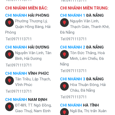
Tel:0971113711
CHI NHÁNH MIỀN BẮC:
CHI NHÁNH MIỀN TRUNG:
CHI NHÁNH
HẢI PHÒNG
CHI NHÁNH 1
ĐÀ NẴNG
Phường Thượng Lý,
Nguyễn Văn Linh,
Quận Hồng Bàng, Hải
Thạch Gián, Thanh Khê,
Phòng
Đà Nẵng
Tel:0971113711
Tel:0971113711
CHI NHÁNH
HẢI DƯƠNG
CHI NHÁNH 2
ĐÀ NẴNG
Nguyễn Văn Linh, Tân
Tôn Đức Thắng, Hoà
Bình, Hải Dương
Minh, Liên Chiểu, Đà
Nẵng
Tel:0971113711
Tel:0971113711
CHI NHÁNH
VĨNH PHÚC
Tân Triều, Lập Thạch,
CHI NHÁNH 3
ĐÀ NẴNG
Vĩnh Phúc
Hòa Thuận Đông, Hải
Châu, Đà Nẵng
Tel:0971113711
Tel:0971113711
CHI NHÁNH
NAM ĐỊNH
ĐT489, TT. Ngô Đồng,
CHI NHÁNH
HÀ TĨNH
Giao Thuỷ, Nam Định
Ngã Ba, Thị trấn Xuân