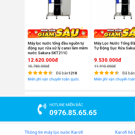
Máy lọc nước tổng đầu nguồn tự
Máy Lọc Nước Tổng Đ
động sục rửa xử lý canxi làm mềm
Tự Động Sục Rửa Saku
nước Sakura SKT211C
12.620.000đ
9.530.000đ
15.780.000đ
11.910.000đ
Đã bán
1218
Đã bán
Miễn phí vận chuyển toàn quốc.
Miễn phí vận chuyển toà
HOTLINE MIỀN BẮC
0976.85.65.65
Thông tin máy lọc nước Karofi
Karofi hỗ 