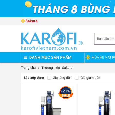
Sakura
DANH MỤC SẢN PHẨM
MÙA HÈ MÁT R
Trang chủ
/
Thương hiệu : Sakura
Sắp xếp theo
Giá tăng dần
Giá giảm dần
-21%