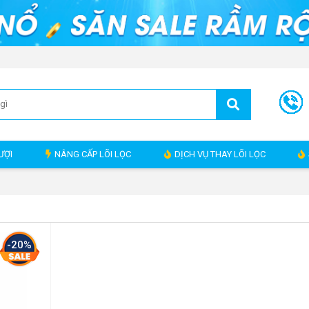
ƯỢI
NÂNG CẤP LÕI LỌC
DỊCH VỤ THAY LÕI LỌC
-20%