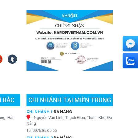
N BẮC
CHI NHÁNH TẠI MIỀN TRUNG
CHI NHÁNH 1
ĐÀ NẴNG
ng, Hải
Nguyễn Văn Linh, Thạch Gián, Thanh Khê, Đà
Nẵng
Tel:0976.85.65.65
CHI NHÁNH 2
ĐÀ NẴNG