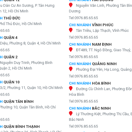
hu Dân Cư An Sương, P. Tân Hưng
Nguyễn Văn Linh, Phường Tân Bìn
 12, Hồ Chí Minh
Dương
Tel:0976.85.65.65
NH
THỦ ĐỨC
Phố Thủ Đức, Hồ Chí Minh
CHI NHÁNH
VĨNH PHÚC
.65.65
Tân Triều, Lập Thạch, Vĩnh Phúc
Tel:0976.85.65.65
NH
QUẬN 4
Diệu, Phường 8, Quận 4, Hồ Chí Minh
CHI NHÁNH
NAM ĐỊNH
.65.65
ĐT489, TT. Ngô Đồng, Giao Thuỷ
Tel:0976.85.65.65
NH
QUẬN 2
Nguyễn Duy Trinh, Phường Bình
CHI NHÁNH
QUẢNG NINH
Quận 2, Hồ Chí Minh
Phường Đại Yên, Hạ Long, Quảng
.65.65
Tel:0976.85.65.65
NH
QUẬN 10
CHI NHÁNH
HÒA BÌNH
3/2, Phường 11, Quận 10, Hồ Chí Minh
Đường Cù Chính Lan, Phường Đồn
.65.65
Hòa Bình
Tel:0976.85.65.65
NH
QUẬN TÂN BÌNH
Phường 10, Quận Tân Bình, Hồ Chí
CHI NHÁNH
BẮC NINH
Lý Thường Kiệt, Phường Thị Cầu, 
.65.65
Bắc Ninh
Tel:0976.85.65.65
NH
QUẬN BÌNH THẠNH