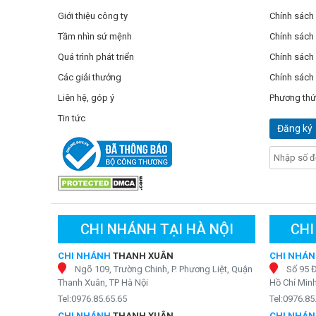
Giới thiệu công ty
Chính sách
Tầm nhìn sứ mệnh
Chính sách
Quá trình phát triển
Chính sách 
Các giải thưởng
Chính sách
Liên hệ, góp ý
Phương thứ
Tin tức
Đăng ký
CHI NHÁNH TẠI HÀ NỘI
CHI
CHI NHÁNH
THANH XUÂN
CHI NHÁ
Ngõ 109, Trường Chinh, P. Phương Liệt, Quận
Số 95 
Thanh Xuân, TP Hà Nội
Hồ Chí Min
Tel:0976.85.65.65
Tel:0976.85
CHI NHÁNH
THANH XUÂN
CHI NHÁ