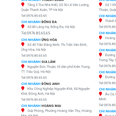
Tầng 3 Tòa Nhà N4D, Số 50 Lê Văn Lương,
Số 1 K
Quận Thanh Xuân, TP Hà Nội
Thuận, Quận
Tel:0976.85.65.65
CHI NHÁ
Thành 
CHI NHÁNH
ĐỐNG ĐA
Số 83 Láng Hạ, Đống Đa, Hà Nội
Tel:0976.85
Tel:0976.85.65.65
CHI NHÁ
Hoàng 
CHI NHÁNH
ỨNG HÒA
Tel:0976.85
Số 40 Trần Đăng Ninh, Thị Trấn Vân Đình,
Ứng Hòa, Hà Nội
CHI NHÁ
Đường 
Tel:0976.85.65.65
Trưng Tây, 
CHI NHÁNH
GIA LÂM
Tel:0976.85
Nguyễn Đức Thuận, tổ dân phố Kiên Trung,
TT. Trâu Quỳ, Hà Nội
CHI NHÁ
Đường 
Tel:0976.85.65.65
Tel:0976.85
CHI NHÁNH
ĐÔNG ANH
Khu Công Nghiệp Nguyên Khê, Xã Nguyên
CHI NHÁ
Khê, Đông Anh, Hà Nội
Âu Cơ, 
Minh
Tel:0976.85.65.65
Tel:0976.85
CHI NHÁNH
HOÀNG MAI
Giải Phóng, Phường Hoàng Văn Thụ, Hoàng
CHI NHÁ
Mai, Hà Nội