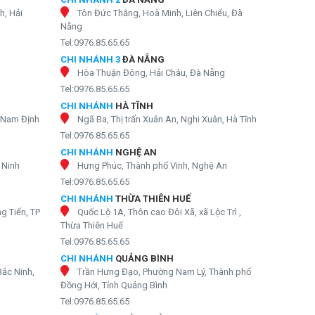
h, Hải
Tôn Đức Thắng, Hoà Minh, Liên Chiểu, Đà
Nẵng
Tel:0976.85.65.65
CHI NHÁNH 3
ĐÀ NẴNG
Hòa Thuận Đông, Hải Châu, Đà Nẵng
Tel:0976.85.65.65
CHI NHÁNH
HÀ TĨNH
, Nam Định
Ngã Ba, Thị trấn Xuân An, Nghi Xuân, Hà Tĩnh
Tel:0976.85.65.65
CHI NHÁNH
NGHỆ AN
 Ninh
Hưng Phúc, Thành phố Vinh, Nghệ An
Tel:0976.85.65.65
CHI NHÁNH
THỪA THIÊN HUẾ
g Tiến, TP
Quốc Lộ 1A, Thôn cao Đôi Xã, xã Lộc Trì ,
Thừa Thiên Huế
Tel:0976.85.65.65
CHI NHÁNH
QUẢNG BÌNH
Bắc Ninh,
Trần Hưng Đạo, Phường Nam Lý, Thành phố
Đồng Hới, Tỉnh Quảng Bình
Tel:0976.85.65.65