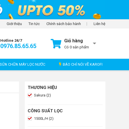
Giới thiệu
Tin tức
Chính sách bảo hành
Liên hệ
Giỏ hàng
Hotline 24/7
0976.85.65.65
Có
0
sản phẩm
SỬA CHỮA MÁY LỌC NƯỚC
BÁO CHÍ NÓI VỀ KAROFI
THƯƠNG HIỆU
Sakura (2)
CÔNG SUẤT LỌC
1500L/H (2)