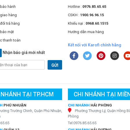
 bảo hành
Hotline :
0976.85.65.65
 giao hàng
CSKH :
1900.96.96.15
đổi trả hàng
Khiếu nại :
0968.60.1515
 bảo mật
Hướng dẫn mua hàng
c thanh toán
Kết nối với Karofi chính hãng
Nhận báo giá mới nhất
GỬI
 NHÁNH TẠI TP.HCM
CHI NHÁNH TẠI MIỀ
NH
PHÚ NHUẬN
CHI NHÁNH
HẢI PHÒNG
Đường Trường Chinh, Quận Phú Nhuận,
Phường Thượng Lý, Quận Hồng Bà
h
Phòng
.65.65
Tel:0976.85.65.65
NH
QUẬN 12
CHI NHÁNH
HẢI DƯƠNG