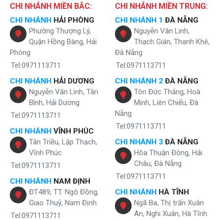
CHI NHÁNH MIỀN BẮC:
CHI NHÁNH MIỀN TRUNG:
CHI NHÁNH
HẢI PHÒNG
CHI NHÁNH 1
ĐÀ NẴNG
Phường Thượng Lý,
Nguyễn Văn Linh,
Quận Hồng Bàng, Hải
Thạch Gián, Thanh Khê,
Phòng
Đà Nẵng
Tel:0971113711
Tel:0971113711
CHI NHÁNH
HẢI DƯƠNG
CHI NHÁNH 2
ĐÀ NẴNG
Nguyễn Văn Linh, Tân
Tôn Đức Thắng, Hoà
Bình, Hải Dương
Minh, Liên Chiểu, Đà
Nẵng
Tel:0971113711
Tel:0971113711
CHI NHÁNH
VĨNH PHÚC
Tân Triều, Lập Thạch,
CHI NHÁNH 3
ĐÀ NẴNG
Vĩnh Phúc
Hòa Thuận Đông, Hải
Châu, Đà Nẵng
Tel:0971113711
Tel:0971113711
CHI NHÁNH
NAM ĐỊNH
ĐT489, TT. Ngô Đồng,
CHI NHÁNH
HÀ TĨNH
Giao Thuỷ, Nam Định
Ngã Ba, Thị trấn Xuân
An, Nghi Xuân, Hà Tĩnh
Tel:0971113711