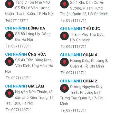
Tầng 3 Tòa Nhà N4D,
Số 1 Khu Dân Cư An
Số 50 Lê Văn Lương,
Sương, P. Tân Hưng
Quận Thanh Xuân, TP Hà Nội
Thuận, Quận 12, Hồ Chí Minh
Tel:0971113711
Tel:0971113711
CHI NHÁNH
ĐỐNG ĐA
CHI NHÁNH
THỦ ĐỨC
Số 83 Láng Hạ, Đống
Thành Phố Thủ Đức,
Đa, Hà Nội
Hồ Chí Minh
Tel:0971113711
Tel:0971113711
CHI NHÁNH
ỨNG HÒA
CHI NHÁNH
QUẬN 4
Số 40 Trần Đăng Ninh,
Hoàng Diệu, Phường 8,
Vân Đình, Ứng Hòa, Hà
Quận 4, Hồ Chí Minh
Nội
Tel:0971113711
Tel:0971113711
CHI NHÁNH
QUẬN 2
CHI NHÁNH
GIA LÂM
Đường Nguyễn Duy
Nguyễn Đức Thuận, tổ
Trinh, Phường Bình
dân phố Kiên Trung, TT.
Trưng Tây, Quận 2, Hồ Chí
Trâu Quỳ, Hà Nội
Minh
Tel:0971113711
Tel:0971113711