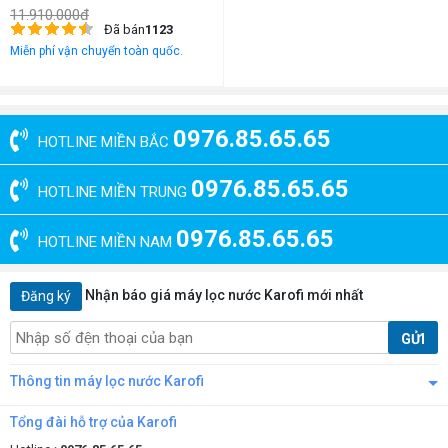
11.910.000đ
Đã bán
1123
Miễn phí vận chuyển toàn quốc.
0976.85.65.65
HOTLINE MIỀN BẮC
0976.85.65.65
HOTLINE MIỀN TRUNG
0976.85.65.65
HOTLINE MIỀN NAM
Nhận báo giá máy lọc nước Karofi mới nhất
Đăng ký
GỬI
Thông tin máy lọc nước Karofi
Tổng đài hỗ trợ của Karofi