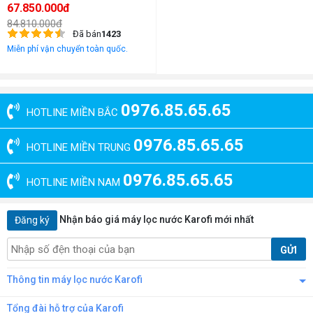
67.850.000đ
84.810.000đ
Đã bán
1423
Miễn phí vận chuyển toàn quốc.
0976.85.65.65
HOTLINE MIỀN BẮC
0976.85.65.65
HOTLINE MIỀN TRUNG
0976.85.65.65
HOTLINE MIỀN NAM
Nhận báo giá máy lọc nước Karofi mới nhất
Đăng ký
GỬI
Thông tin máy lọc nước Karofi
Tổng đài hỗ trợ của Karofi