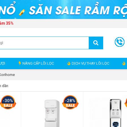
iảm 35%
ƯỢI
NÂNG CẤP LÕI LỌC
DỊCH VỤ THAY LÕI LỌC
 Korihome
m dần
-30%
-28%