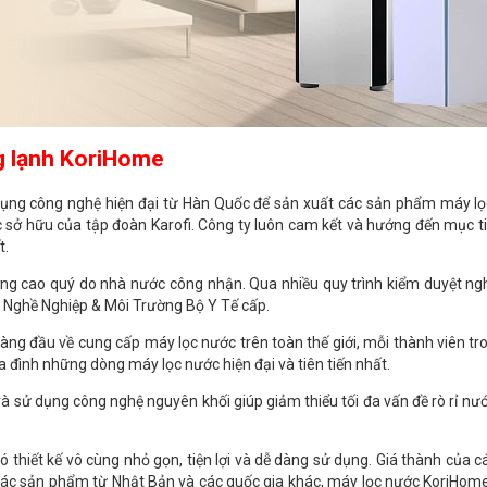
ng lạnh KoriHome
 dụng công nghệ hiện đại từ Hàn Quốc để sản xuất các sản phẩm máy lọ
c sở hữu của tập đoàn Karofi. Công ty luôn cam kết và hướng đến mục t
t.
g cao quý do nhà nước công nhận. Qua nhiều quy trình kiểm duyệt nghi
Nghề Nghiệp & Môi Trường Bộ Y Tế cấp.
ng đầu về cung cấp máy lọc nước trên toàn thế giới, mỗi thành viên tro
đình những dòng máy lọc nước hiện đại và tiên tiến nhất.
à sử dụng công nghệ nguyên khối giúp giảm thiểu tối đa vấn đề rò rỉ nướ
thiết kế vô cùng nhỏ gọn, tiện lợi và dễ dàng sử dụng. Giá thành của 
a các sản phẩm từ Nhật Bản và các quốc gia khác, máy lọc nước KoriHo