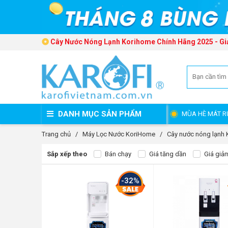
Cây Nước Nóng Lạnh Korihome Chính Hãng 2025 - G
DANH MỤC SẢN PHẨM
MÙA HÈ MÁT R
Trang chủ
/
Máy Lọc Nước KoriHome
/
Cây nước nóng lạnh
Sắp xếp theo
Bán chạy
Giá tăng dần
Giá giả
-32%