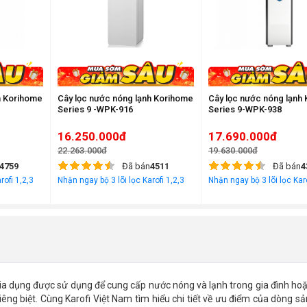
h Korihome
Cây lọc nước nóng lạnh Korihome
Cây lọc nước nóng lạnh
Series 9 -WPK-916
Series 9-WPK-938
16.250.000đ
17.690.000đ
22.263.000đ
19.630.000đ
4759
Đã bán
4511
Đã bán
4
rofi 1,2,3
Nhận ngay bộ 3 lõi lọc Karofi 1,2,3
Nhận ngay bộ 3 lõi lọc Karo
a dụng được sử dụng để cung cấp nước nóng và lạnh trong gia đình hoặc 
riêng biệt. Cùng Karofi Việt Nam tìm hiểu chi tiết về ưu điểm của dòng