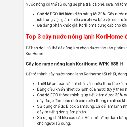
Nước nóng có thể sử dụng để pha trà, cà phê, sữa, mì tôm
Chế độ ECO tiết kiệm điện năng tới 30%: Cây nước n
ích trong việc giảm thiểu chi phí và bảo vệ môi trườ
Đa dạng phân khúc giá: KoriHome cung cấp cho khá
Top 3 cây nước nóng lạnh KoriHome 
Để bạn đọc có thể dễ dàng lựa chọn được các sản phẩm c
KoriHome:
Cây lọc nước nóng lạnh KoriHome WPK-688-H
Để trở thành cây nước nóng lạnh Korihome tốt nhất, dò
Thiết kế an toàn với trẻ nhỏ, với nhiều thao tác kế
Bảng điều khiển nhiệt độ lạnh của nước tùy ý theo n
Chế độ ECO thông minh giúp tiết kiệm được 30% nă
này được đảm bảo nhờ cảm biến thông minh có kh
Sử dụng chế độ Block Samsung/LG để làm lạnh nh
gây ra tiếng động làm phiền.
Sử dụng chất liệu cao cấp: Vòi nước được làm bằn
cho người sử dụng.