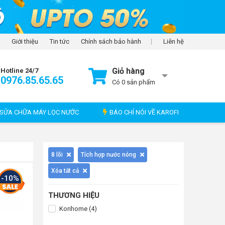
Giới thiệu
Tin tức
Chính sách bảo hành
Liên hệ
Giỏ hàng
Hotline 24/7
0976.85.65.65
Có
0
sản phẩm
SỬA CHỮA MÁY LỌC NƯỚC
BÁO CHÍ NÓI VỀ KAROFI
8 lõi
Tích hợp nước nóng
Xóa tất cả
-10%
THƯƠNG HIỆU
Korihome (4)