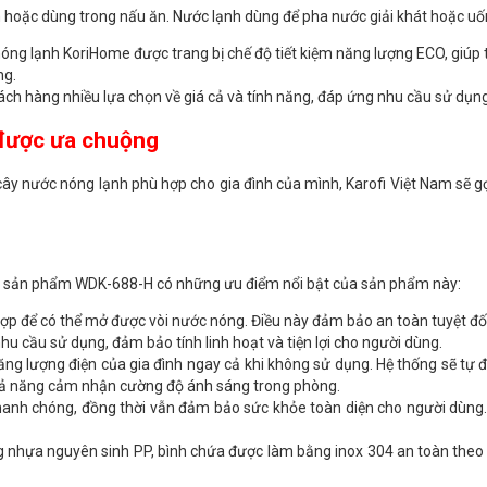
 hoặc dùng trong nấu ăn. Nước lạnh dùng để pha nước giải khát hoặc uốn
óng lạnh KoriHome được trang bị chế độ tiết kiệm năng lượng ECO, giúp ti
ng.
ch hàng nhiều lựa chọn về giá cả và tính năng, đáp ứng nhu cầu sử dụn
được ưa chuộng
ây nước nóng lạnh phù hợp cho gia đình của mình, Karofi Việt Nam sẽ 
ng sản phẩm WDK-688-H có những ưu điểm nổi bật của sản phẩm này:
t hợp để có thể mở được vòi nước nóng. Điều này đảm bảo an toàn tuyệt đối
hu cầu sử dụng, đảm bảo tính linh hoạt và tiện lợi cho người dùng.
ng lượng điện của gia đình ngay cả khi không sử dụng. Hệ thống sẽ tự
ả năng cảm nhận cường độ ánh sáng trong phòng.
anh chóng, đồng thời vẫn đảm bảo sức khỏe toàn diện cho người dùng
g nhựa nguyên sinh PP, bình chứa được làm bằng inox 304 an toàn the