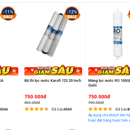
-11%
-12%
SA
Bộ lõi lọc nước Karofi 123 20 Inch
Màng lọc nước RO 100G
Quốc
750.000đ
750.000đ
850.000đ
990.000đ
4546
Đã bán
4569
Đã bán
8
Áp dụng cho khách liên hệ
hoặc đặt hàng trước trên 