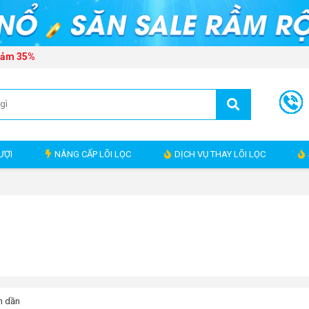
Giảm 35%
ƯỢI
NÂNG CẤP LÕI LỌC
DỊCH VỤ THAY LÕI LỌC
m dần