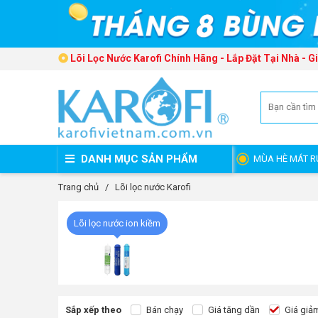
Lõi Lọc Nước Karofi Chính Hãng - Lắp Đặt Tại Nhà - 
DANH MỤC SẢN PHẨM
MÙA HÈ MÁT R
Trang chủ
/
Lõi lọc nước Karofi
Lõi lọc nước ion kiềm
Sắp xếp theo
Bán chạy
Giá tăng dần
Giá giả