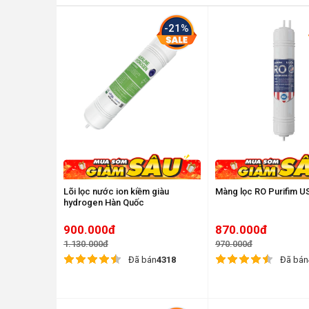
-21%
Lõi lọc nước ion kiềm giàu
Màng lọc RO Purifim U
hydrogen Hàn Quốc
900.000đ
870.000đ
1.130.000đ
970.000đ
Đã bán
4318
Đã bán