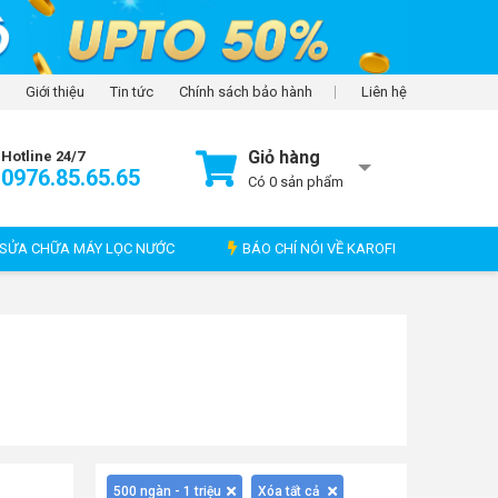
Giới thiệu
Tin tức
Chính sách bảo hành
Liên hệ
Giỏ hàng
Hotline 24/7
0976.85.65.65
Có
0
sản phẩm
SỬA CHỮA MÁY LỌC NƯỚC
BÁO CHÍ NÓI VỀ KAROFI
500 ngàn - 1 triệu
Xóa tất cả