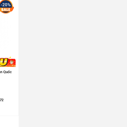
-20%
àn Quốc
72