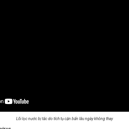
Lõi lọc nước bị tắc do tích tụ cặn bẩn lâu ngày không thay
 virus