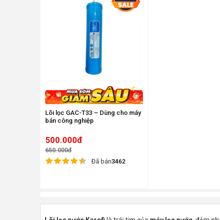
Lõi lọc GAC-T33 – Dùng cho máy
bán công nghiệp
500.000đ
650.000đ
Đã bán
3462
Lõi lọc nước Karofi
là trái tim của
máy lọc nước
, đảm nh