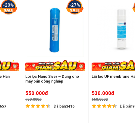
-20%
-27%
e Hàn
Lõi lọc Nano Siver – Dùng cho
Lõi lọc UF membrane H
máy bán công nghiệp
550.000đ
530.000đ
750.000đ
660.000đ
657
Đã bán
3416
Đã bán
9