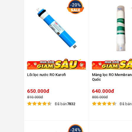
-20%
Lõi lọc nước RO Karofi
Màng lọc RO Membran
Quốc
650.000đ
640.000đ
810.000đ
800.000đ
Đã bán
7832
Đã bán
-24%