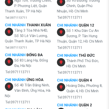
Ngõ 109, Trường Chinh,
Số 95 Đường Trường
P. Phương Liệt, Quận
Chinh, Quận Phú
Thanh Xuân, TP Hà Nội
Nhuận, Hồ Chí Minh
Tel:0971113711
Tel:0971113711
CHI NHÁNH
THANH XUÂN
CHI NHÁNH
QUẬN 12
Tầng 3 Tòa Nhà N4D,
Số 1 Khu Dân Cư An
Số 50 Lê Văn Lương,
Sương, P. Tân Hưng
Quận Thanh Xuân, TP Hà Nội
Thuận, Quận 12, Hồ Chí Minh
Tel:0971113711
Tel:0971113711
CHI NHÁNH
ĐỐNG ĐA
CHI NHÁNH
THỦ ĐỨC
Số 83 Láng Hạ, Đống
Thành Phố Thủ Đức,
Đa, Hà Nội
Hồ Chí Minh
Tel:0971113711
Tel:0971113711
CHI NHÁNH
ỨNG HÒA
CHI NHÁNH
QUẬN 4
Số 40 Trần Đăng Ninh,
Hoàng Diệu, Phường 8,
Vân Đình, Ứng Hòa, Hà
Quận 4, Hồ Chí Minh
Nội
Tel:0971113711
Tel:0971113711
CHI NHÁNH
QUẬN 2