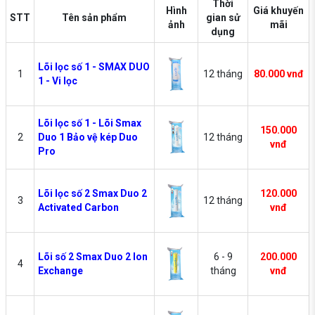
Thời
Hình
Giá khuyến
STT
Tên sản phẩm
gian sử
ảnh
mãi
dụng
Lõi lọc số 1 - SMAX DUO
1
12 tháng
80.000 vnđ
1 - Vi lọc
Lõi lọc số 1 - Lõi Smax
150.000
2
Duo 1 Bảo vệ kép Duo
12 tháng
vnđ
Pro
Lõi lọc số 2 Smax Duo 2
120.000
3
12 tháng
Activated Carbon
vnđ
Lõi số 2 Smax Duo 2 Ion
6 - 9
200.000
4
Exchange
tháng
vnđ