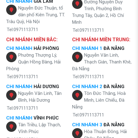
CHI NHÁNH
GIA LÂM
Đường Nguyễn Duy
Nguyễn Đức Thuận, tổ
Trinh, Phường Bình
dân phố Kiên Trung, TT.
Trưng Tây, Quận 2, Hồ Chí
Trâu Quỳ, Hà Nội
Minh
Tel:0971113711
Tel:0971113711
CHI NHÁNH MIỀN BẮC:
CHI NHÁNH MIỀN TRUNG:
CHI NHÁNH
HẢI PHÒNG
CHI NHÁNH 1
ĐÀ NẴNG
Phường Thượng Lý,
Nguyễn Văn Linh,
Quận Hồng Bàng, Hải
Thạch Gián, Thanh Khê,
Phòng
Đà Nẵng
Tel:0971113711
Tel:0971113711
CHI NHÁNH
HẢI DƯƠNG
CHI NHÁNH 2
ĐÀ NẴNG
Nguyễn Văn Linh, Tân
Tôn Đức Thắng, Hoà
Bình, Hải Dương
Minh, Liên Chiểu, Đà
Nẵng
Tel:0971113711
Tel:0971113711
CHI NHÁNH
VĨNH PHÚC
Tân Triều, Lập Thạch,
CHI NHÁNH 3
ĐÀ NẴNG
Vĩnh Phúc
Hòa Thuận Đông, Hải