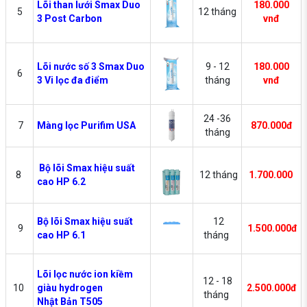
Lõi than lưới Smax Duo
180.000
5
12 tháng
3 Post Carbon
vnđ
Lõi nước số 3 Smax Duo
9 - 12
180.000
6
3 Vi lọc đa điểm
tháng
vnđ
24 -36
7
Màng lọc Purifim USA
870.000đ
tháng
Bộ lõi Smax hiệu suất
8
12 tháng
1.700.000
cao HP 6.2
Bộ lõi Smax hiệu suất
12
9
1.500.000đ
cao HP 6.1
tháng
Lõi lọc nước ion kiềm
12 - 18
10
giàu hydrogen
2.500.000đ
tháng
Nhật Bản T505