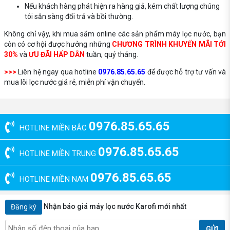
Nếu khách hàng phát hiện ra hàng giả, kém chất lượng chúng
tôi sẵn sàng đổi trả và bồi thường.
Không chỉ vậy, khi mua sắm online các sản phẩm máy lọc nước, bạn
còn có cơ hội được hưởng những
CHƯƠNG TRÌNH KHUYẾN MÃI TỚI
30%
và
ƯU ĐÃI HẤP DẪN
tuần, quý tháng.
>>>
Liên hệ ngay qua hotline
0976.85.65.65
để được hỗ trợ tư vấn và
mua lõi lọc nước giá rẻ, miễn phí vận chuyển.
0976.85.65.65
HOTLINE MIỀN BẮC
0976.85.65.65
HOTLINE MIỀN TRUNG
0976.85.65.65
HOTLINE MIỀN NAM
Nhận báo giá máy lọc nước Karofi mới nhất
Đăng ký
GỬI