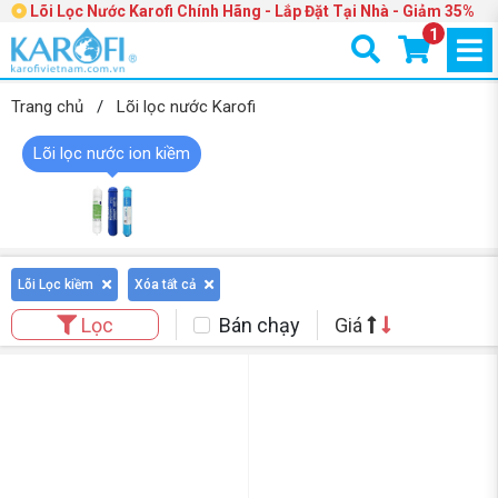
Lõi Lọc Nước Karofi Chính Hãng - Lắp Đặt Tại Nhà - Giảm 35%
1
Trang chủ
/
Lõi lọc nước Karofi
Lõi lọc nước ion kiềm
Lõi Lọc kiềm
Xóa tất cả
Bán chạy
Giá
Lọc
-17%
-21%