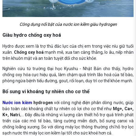
Công dụng nổi bật của nước ion kiềm giàu hydrogen
Giàu hydro chống oxy hoá
Hydro được xem là trợ thủ đắc lực của chị em trong việc níu giữ tuổi
xuân.
Chống oxy hoá
mạnh mẽ, xua tan căng thẳng, lo âu, nếp nhăn
trên khuôn mặt và an toàn tuyệt đối cho sức khỏe.
Nghiên cứu từ trường Đại học Kyushu - Nhật Bản cho thấy, hydro
chống oxy hóa cực hiệu quả, làm chậm quá trình lão hoá của tế bào,
phòng ngừa bệnh tiểu đường, gout, rối loạn, duy trì cơ thể khỏe mạnh.
Bổ sung vi khoáng tự nhiên cho cơ thể
Nước ion kiềm
hydrogen
với công nghệ điện phân dòng nước, giúp
bảo toàn các khoáng chất tự nhiên có lợi cho cơ thể như
Mg+, Ca+,
K+, Natri
,... Đây đều là những vi lượng cần thiết hỗ trợ quá trình phát
triển của các mô tế bào, tăng cường miễn dịch, bổ sung canxi và
chống loãng xương. So với dòng máy lọc thông thường chỉ hỗ trợ lọc
sạch nước thì máy lọc ion kiềm lại tốt cho sức khoẻ hơn cả.