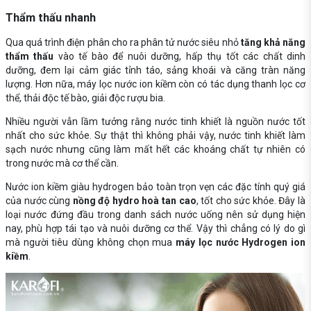
Thẩm thấu nhanh
Qua quá trình điện phân cho ra phân tử nước siêu nhỏ
tăng khả năng
thẩm thấu
vào tế bào để nuôi dưỡng, hấp thụ tốt các chất dinh
dưỡng, đem lại cảm giác tỉnh táo, sảng khoái và căng tràn năng
lượng. Hơn nữa, máy lọc nước ion kiềm còn có tác dụng thanh lọc cơ
thể, thải độc tế bào, giải độc rượu bia.
Nhiều người vẫn lầm tưởng rằng nước tinh khiết là nguồn nước tốt
nhất cho sức khỏe. Sự thật thì không phải vậy, nước tinh khiết làm
sạch nước nhưng cũng làm mất hết các khoáng chất tự nhiên có
trong nước mà cơ thể cần.
Nước ion kiềm giàu hydrogen bảo toàn trọn vẹn các đặc tính quý giá
của nước cùng
nồng độ hydro hoà tan cao
, tốt cho sức khỏe. Đây là
loại nước đứng đầu trong danh sách nước uống nên sử dụng hiện
nay, phù hợp tái tạo và nuôi dưỡng cơ thể. Vậy thì chẳng có lý do gì
mà người tiêu dùng không chọn mua
máy lọc nước Hydrogen ion
kiềm
.