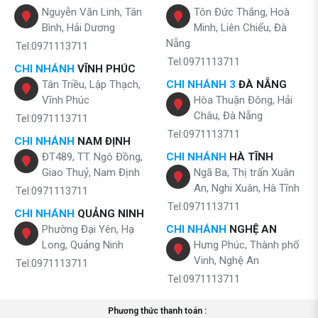
Nguyễn Văn Linh, Tân
Tôn Đức Thắng, Hoà
Bình, Hải Dương
Minh, Liên Chiểu, Đà
Nẵng
Tel:0971113711
Tel:0971113711
CHI NHÁNH
VĨNH PHÚC
Tân Triều, Lập Thạch,
CHI NHÁNH 3
ĐÀ NẴNG
Vĩnh Phúc
Hòa Thuận Đông, Hải
Châu, Đà Nẵng
Tel:0971113711
Tel:0971113711
CHI NHÁNH
NAM ĐỊNH
ĐT489, TT. Ngô Đồng,
CHI NHÁNH
HÀ TĨNH
Giao Thuỷ, Nam Định
Ngã Ba, Thị trấn Xuân
An, Nghi Xuân, Hà Tĩnh
Tel:0971113711
Tel:0971113711
CHI NHÁNH
QUẢNG NINH
Phường Đại Yên, Hạ
CHI NHÁNH
NGHỆ AN
Long, Quảng Ninh
Hưng Phúc, Thành phố
Vinh, Nghệ An
Tel:0971113711
Tel:0971113711
Phương thức thanh toán :