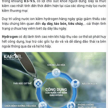
trong khoảng
8.5-9.5
, có lợi cho sức khỏe người dùng. Đây là mức
kiềm cao nhất tính đến thời điểm hiện tại của các dòng máy lọc nước
kiềm thương mại
Duy trì uống nước ion kiềm hydrogen hàng ngày giúp giảm thiểu các
triệu chứng liên quan đến
dạ dày, táo bón, tiêu chảy
,... cải thiện tình
trạng ợ chua hay viêm loét dạ dày lâu ngày.
Hydrogen
có độ lành tính cao nên khi hấp thụ vào cơ thể sẽ phát huy
hết công dụng, loại trừ các gốc tự do và và dễ dàng đào thải ra bên
ngoài thông qua da và hệ hô hấp.