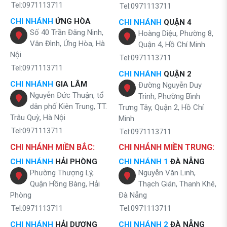
Tel:0971113711
Tel:0971113711
CHI NHÁNH
ỨNG HÒA
CHI NHÁNH
QUẬN 4
Số 40 Trần Đăng Ninh,
Hoàng Diệu, Phường 8,
Vân Đình, Ứng Hòa, Hà
Quận 4, Hồ Chí Minh
Nội
Tel:0971113711
Tel:0971113711
CHI NHÁNH
QUẬN 2
CHI NHÁNH
GIA LÂM
Đường Nguyễn Duy
Nguyễn Đức Thuận, tổ
Trinh, Phường Bình
dân phố Kiên Trung, TT.
Trưng Tây, Quận 2, Hồ Chí
Trâu Quỳ, Hà Nội
Minh
Tel:0971113711
Tel:0971113711
CHI NHÁNH MIỀN BẮC:
CHI NHÁNH MIỀN TRUNG:
CHI NHÁNH
HẢI PHÒNG
CHI NHÁNH 1
ĐÀ NẴNG
Phường Thượng Lý,
Nguyễn Văn Linh,
Quận Hồng Bàng, Hải
Thạch Gián, Thanh Khê,
Phòng
Đà Nẵng
Tel:0971113711
Tel:0971113711
CHI NHÁNH
HẢI DƯƠNG
CHI NHÁNH 2
ĐÀ NẴNG