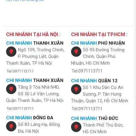
CHI NHÁNH TẠI HÀ NỘI :
CHI NHÁNH TẠI TP.HCM :
CHI NHÁNH
THANH XUÂN
CHI NHÁNH
PHÚ NHUẬN
Ngõ 109, Trường Chinh,
Số 95 Đường Trường
P. Phương Liệt, Quận
Chinh, Quận Phú
Thanh Xuân, TP Hà Nội
Nhuận, Hồ Chí Minh
Tel:0971113711
Tel:0971113711
CHI NHÁNH
THANH XUÂN
CHI NHÁNH
QUẬN 12
Tầng 3 Tòa Nhà N4D,
Số 1 Khu Dân Cư An
Số 50 Lê Văn Lương,
Sương, P. Tân Hưng
Quận Thanh Xuân, TP Hà Nội
Thuận, Quận 12, Hồ Chí Minh
Tel:0971113711
Tel:0971113711
CHI NHÁNH
ĐỐNG ĐA
CHI NHÁNH
THỦ ĐỨC
Số 83 Láng Hạ, Đống
Thành Phố Thủ Đức,
Đa, Hà Nội
Hồ Chí Minh