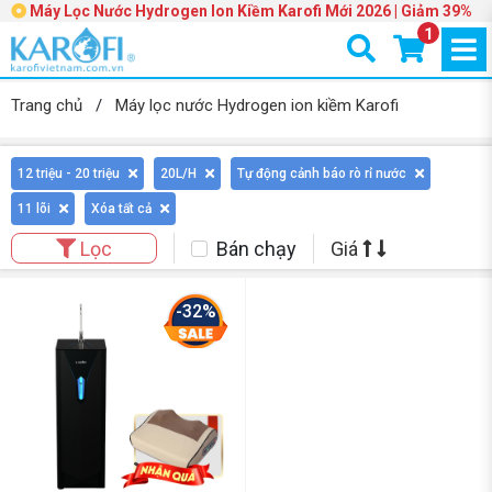
Máy Lọc Nước Hydrogen Ion Kiềm Karofi Mới 2026 | Giảm 39%
1
Trang chủ
/
Máy lọc nước Hydrogen ion kiềm Karofi
12 triệu - 20 triệu
20L/H
Tự động cảnh báo rò rỉ nước
11 lõi
Xóa tất cả
Bán chạy
Giá
Lọc
-32%