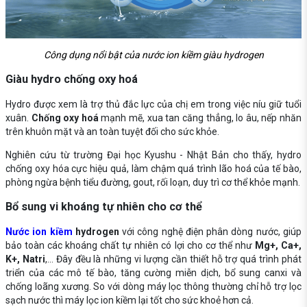
Công dụng nổi bật của nước ion kiềm giàu hydrogen
Giàu hydro chống oxy hoá
Hydro được xem là trợ thủ đắc lực của chị em trong việc níu giữ tuổi
xuân.
Chống oxy hoá
mạnh mẽ, xua tan căng thẳng, lo âu, nếp nhăn
trên khuôn mặt và an toàn tuyệt đối cho sức khỏe.
Nghiên cứu từ trường Đại học Kyushu - Nhật Bản cho thấy, hydro
chống oxy hóa cực hiệu quả, làm chậm quá trình lão hoá của tế bào,
phòng ngừa bệnh tiểu đường, gout, rối loạn, duy trì cơ thể khỏe mạnh.
Bổ sung vi khoáng tự nhiên cho cơ thể
Nước ion kiềm
hydrogen
với công nghệ điện phân dòng nước, giúp
bảo toàn các khoáng chất tự nhiên có lợi cho cơ thể như
Mg+, Ca+,
K+, Natri
,... Đây đều là những vi lượng cần thiết hỗ trợ quá trình phát
triển của các mô tế bào, tăng cường miễn dịch, bổ sung canxi và
chống loãng xương. So với dòng máy lọc thông thường chỉ hỗ trợ lọc
sạch nước thì máy lọc ion kiềm lại tốt cho sức khoẻ hơn cả.