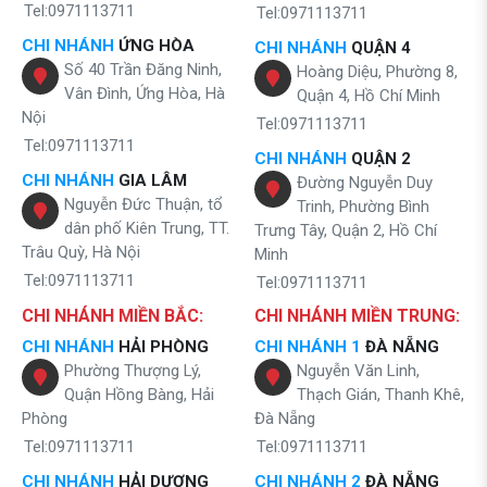
Tel:0971113711
Tel:0971113711
CHI NHÁNH
ỨNG HÒA
CHI NHÁNH
QUẬN 4
Số 40 Trần Đăng Ninh,
Hoàng Diệu, Phường 8,
Vân Đình, Ứng Hòa, Hà
Quận 4, Hồ Chí Minh
Nội
Tel:0971113711
Tel:0971113711
CHI NHÁNH
QUẬN 2
CHI NHÁNH
GIA LÂM
Đường Nguyễn Duy
Nguyễn Đức Thuận, tổ
Trinh, Phường Bình
dân phố Kiên Trung, TT.
Trưng Tây, Quận 2, Hồ Chí
Trâu Quỳ, Hà Nội
Minh
Tel:0971113711
Tel:0971113711
CHI NHÁNH MIỀN BẮC:
CHI NHÁNH MIỀN TRUNG:
CHI NHÁNH
HẢI PHÒNG
CHI NHÁNH 1
ĐÀ NẴNG
Phường Thượng Lý,
Nguyễn Văn Linh,
Quận Hồng Bàng, Hải
Thạch Gián, Thanh Khê,
Phòng
Đà Nẵng
Tel:0971113711
Tel:0971113711
CHI NHÁNH
HẢI DƯƠNG
CHI NHÁNH 2
ĐÀ NẴNG