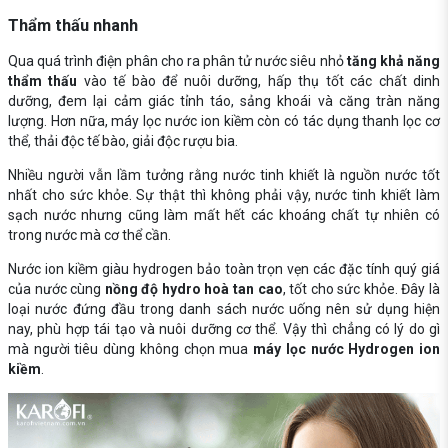
Thẩm thấu nhanh
Qua quá trình điện phân cho ra phân tử nước siêu nhỏ
tăng khả năng
thẩm thấu
vào tế bào để nuôi dưỡng, hấp thụ tốt các chất dinh
dưỡng, đem lại cảm giác tỉnh táo, sảng khoái và căng tràn năng
lượng. Hơn nữa, máy lọc nước ion kiềm còn có tác dụng thanh lọc cơ
thể, thải độc tế bào, giải độc rượu bia.
Nhiều người vẫn lầm tưởng rằng nước tinh khiết là nguồn nước tốt
nhất cho sức khỏe. Sự thật thì không phải vậy, nước tinh khiết làm
sạch nước nhưng cũng làm mất hết các khoáng chất tự nhiên có
trong nước mà cơ thể cần.
Nước ion kiềm giàu hydrogen bảo toàn trọn vẹn các đặc tính quý giá
của nước cùng
nồng độ hydro hoà tan cao
, tốt cho sức khỏe. Đây là
loại nước đứng đầu trong danh sách nước uống nên sử dụng hiện
nay, phù hợp tái tạo và nuôi dưỡng cơ thể. Vậy thì chẳng có lý do gì
mà người tiêu dùng không chọn mua
máy lọc nước Hydrogen ion
kiềm
.