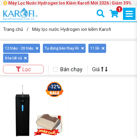
Máy Lọc Nước Hydrogen Ion Kiềm Karofi Mới 2026 | Giảm 39%
1
Trang chủ
/
Máy lọc nước Hydrogen ion kiềm Karofi
12 triệu - 20 triệu
Tự động báo thay lõi
11 lõi
Xóa tất cả
Bán chạy
Giá
Lọc
-32%