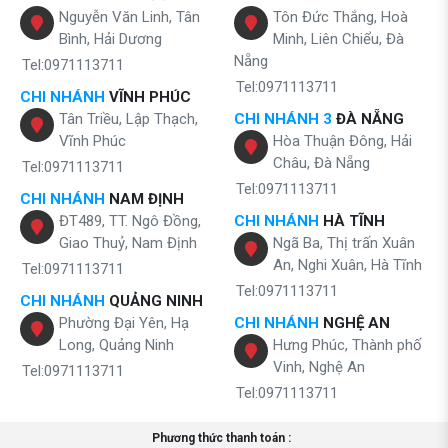
Nguyễn Văn Linh, Tân
Tôn Đức Thắng, Hoà
Bình, Hải Dương
Minh, Liên Chiểu, Đà
Nẵng
Tel:0971113711
Tel:0971113711
CHI NHÁNH
VĨNH PHÚC
Tân Triều, Lập Thạch,
CHI NHÁNH 3
ĐÀ NẴNG
Vĩnh Phúc
Hòa Thuận Đông, Hải
Châu, Đà Nẵng
Tel:0971113711
Tel:0971113711
CHI NHÁNH
NAM ĐỊNH
ĐT489, TT. Ngô Đồng,
CHI NHÁNH
HÀ TĨNH
Giao Thuỷ, Nam Định
Ngã Ba, Thị trấn Xuân
An, Nghi Xuân, Hà Tĩnh
Tel:0971113711
Tel:0971113711
CHI NHÁNH
QUẢNG NINH
Phường Đại Yên, Hạ
CHI NHÁNH
NGHỆ AN
Long, Quảng Ninh
Hưng Phúc, Thành phố
Vinh, Nghệ An
Tel:0971113711
Tel:0971113711
Phương thức thanh toán :