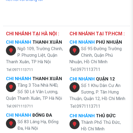
CHI NHÁNH TẠI HÀ NỘI :
CHI NHÁNH TẠI TP.HCM :
CHI NHÁNH
THANH XUÂN
CHI NHÁNH
PHÚ NHUẬN
Ngõ 109, Trường Chinh,
Số 95 Đường Trường
P. Phương Liệt, Quận
Chinh, Quận Phú
Thanh Xuân, TP Hà Nội
Nhuận, Hồ Chí Minh
Tel:0971113711
Tel:0971113711
CHI NHÁNH
THANH XUÂN
CHI NHÁNH
QUẬN 12
Tầng 3 Tòa Nhà N4D,
Số 1 Khu Dân Cư An
Số 50 Lê Văn Lương,
Sương, P. Tân Hưng
Quận Thanh Xuân, TP Hà Nội
Thuận, Quận 12, Hồ Chí Minh
Tel:0971113711
Tel:0971113711
CHI NHÁNH
ĐỐNG ĐA
CHI NHÁNH
THỦ ĐỨC
Số 83 Láng Hạ, Đống
Thành Phố Thủ Đức,
Đa, Hà Nội
Hồ Chí Minh