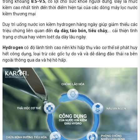
trong khoảng
8.5-9.5
, có lợi cho sức khỏe người dùng. Đây là mức
kiềm cao nhất tính đến thời điểm hiện tại của các dòng máy lọc nước
kiềm thương mại
Duy trì uống nước ion kiềm hydrogen hàng ngày giúp giảm thiểu các
triệu chứng liên quan đến
dạ dày, táo bón, tiêu chảy
,... cải thiện tình
trạng ợ chua hay viêm loét dạ dày lâu ngày.
Hydrogen
có độ lành tính cao nên khi hấp thụ vào cơ thể sẽ phát huy
hết công dụng, loại trừ các gốc tự do và và dễ dàng đào thải ra bên
ngoài thông qua da và hệ hô hấp.