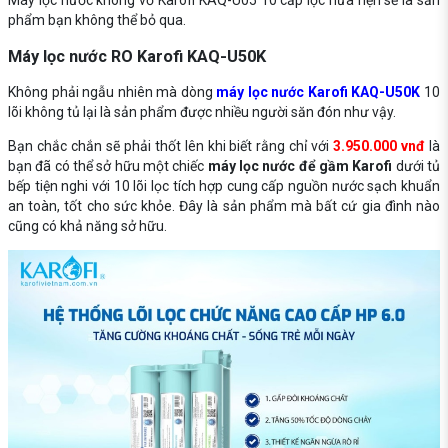
Máy lọc nước không vỏ Karofi KAQ-U05 10 cấp lọc hứa hẹn sẽ là sản
phẩm bạn không thể bỏ qua.
Máy lọc nước RO Karofi KAQ-U50K
Không phải ngẫu nhiên mà dòng
máy lọc nước Karofi KAQ-U50K
10
lõi không tủ lại là sản phẩm được nhiều người săn đón như vậy.
Bạn chắc chắn sẽ phải thốt lên khi biết rằng chỉ với
3.950.000 vnđ
là
bạn đã có thể sở hữu một chiếc
máy lọc nước để gầm Karofi
dưới tủ
bếp tiện nghi với 10 lõi lọc tích hợp cung cấp nguồn nước sạch khuẩn
an toàn, tốt cho sức khỏe. Đây là sản phẩm mà bất cứ gia đình nào
cũng có khả năng sở hữu.