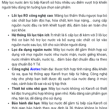
Máy lọc nước âm tủ bếp Karofi
sở hữu nhiều ưu điểm vượt trội khiến
người tiêu dùng tin tưởng lựa chọn sản phẩm.
Lõi lọc RO công nghệ cao
: Màng lọc thẩm thấu ngược loại bỏ
các chất bụi bẩn độc hại, hóa chất, kim loại nặng,... cung cấp
nguồn nước đầu ra tinh khiết tuyệt đối, đảm bảo an toàn cho
sức khỏe.
Hệ thống lõi lọc tiện ích
: Ít nhất là 6 cấp lọc đi kèm với 3 lõi lọc
thô cơ bản hỗ trợ lọc nước và bổ sung các chất có lợi vào
nguồn nước sau lọc, tốt cho sức khỏe người dùng.
Lọc đa dạng nguồn nước
: Máy lọc nước để gầm thích hợp sử
dụng với mọi nguồn nước như nước mặn, nước giếng khoan,
nước nhiễm khuẩn, nước lợ,... đảm bảo đạt chuẩn đầu ra theo
quy chuẩn Bộ Y Tế.
Công nghệ
Aiotec
hiện đại: Được tích hợp tính năng điều khiển
từ xa, qua hệ thống app Karofi trực tiếp từ hãng. Công nghệ
này cho phép bạn biết được độ sạch của nước đang ở mức
nào, cảnh báo lỗi sai và xử lý kịp thời.
Thiết kế siêu nhỏ gọn
: Máy lọc nước không vỏ Karofi có thiết
kế đặc trưng phù hợp không gian nhỏ. Kiểu dáng sản phẩm gọn
nhẹ, tiện lợi, dễ dàng cho sử dụng.
Bảo hành dài hạn
: Máy lọc nước để gầm tủ bếp của Karofi có
thời gian bảo hành theo quy định là 36 tháng không lo hỏng