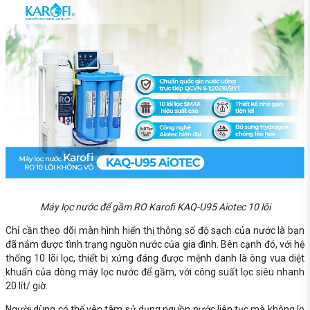
Máy lọc nước để gầm RO Karofi KAQ-U95 Aiotec 10 lõi
Chỉ cần theo dõi màn hình hiển thị thông số độ sạch của nước là bạn
đã nắm được tình trạng nguồn nước của gia đình. Bên cạnh đó, với hệ
thống 10 lõi lọc, thiết bị xứng đáng được mệnh danh là ông vua diệt
khuẩn của dòng máy lọc nước để gầm, với công suất lọc siêu nhanh
20 lít/ giờ.
Người dùng có thể yên tâm sử dụng nguồn nước liên tục mà không lo