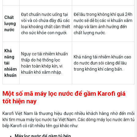
Đạt chuẩn nước uống tại
Để lâu trong không khí quá 24h
Chất
vòi và có chứa đầy đủ các
nước sẽ dễ bị các vi khuẩn xâm
lượng
loại khoáng chất cần thiết
nhập và làm ảnh hưởng đến
nước
cho sức khỏe con người.
chất lượng nước.
Khả
Nguy cơ tái nhiễm khuẩn
năng
Khả năng tái nhiễm khuẩn cao
thấp do hệ thống lọc
tái
do nước đun sôi càng để lâu
hoàn toàn khép kín, vi
nhiễm
trong không khí càng bẩn.
khuẩn khó xâm nhập.
khuẩn
Một số mã máy lọc nước để gầm Karofi giá
tốt hiện nay
Karofi Việt Nam là thương hiệu được nhiều khách hàng nhớ đến mỗi
khi tìm mua máy lọc nước tại Việt Nam. Các dòng máy lọc nước âm tủ
bếp Karofi có rất nhiều tên gọi khác như:
Máy lọc nước để gầm tủ bếp