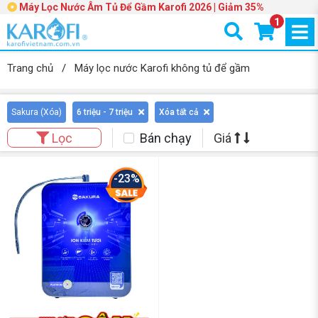
Máy Lọc Nước Âm Tủ Để Gầm Karofi 2026 | Giảm 35%
1
Trang chủ
/
Máy lọc nước Karofi không tủ để gầm
Sakura (
Xóa
)
6 triệu - 7 triệu
Xóa tất cả
Bán chạy
Giá
Lọc
-23%