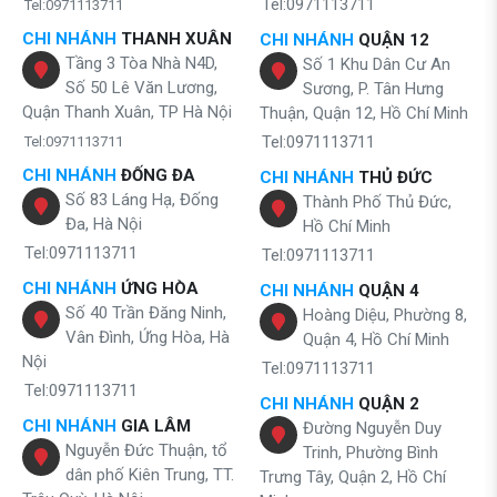
Tel:0971113711
Tel:0971113711
CHI NHÁNH
THANH XUÂN
CHI NHÁNH
QUẬN 12
Tầng 3 Tòa Nhà N4D,
Số 1 Khu Dân Cư An
Số 50 Lê Văn Lương,
Sương, P. Tân Hưng
Quận Thanh Xuân, TP Hà Nội
Thuận, Quận 12, Hồ Chí Minh
Tel:0971113711
Tel:0971113711
CHI NHÁNH
ĐỐNG ĐA
CHI NHÁNH
THỦ ĐỨC
Số 83 Láng Hạ, Đống
Thành Phố Thủ Đức,
Đa, Hà Nội
Hồ Chí Minh
Tel:0971113711
Tel:0971113711
CHI NHÁNH
ỨNG HÒA
CHI NHÁNH
QUẬN 4
Số 40 Trần Đăng Ninh,
Hoàng Diệu, Phường 8,
Vân Đình, Ứng Hòa, Hà
Quận 4, Hồ Chí Minh
Nội
Tel:0971113711
Tel:0971113711
CHI NHÁNH
QUẬN 2
CHI NHÁNH
GIA LÂM
Đường Nguyễn Duy
Nguyễn Đức Thuận, tổ
Trinh, Phường Bình
dân phố Kiên Trung, TT.
Trưng Tây, Quận 2, Hồ Chí