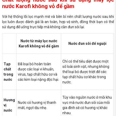
nước Karofi không vỏ để gầm
Với hệ thống lõi lọc mạnh mẽ và bền bỉ nên chất lượng nước sau khi
lọc luôn được đánh giá là an toàn, hợp vệ sinh, đồng thời bạn có thể
sử dụng để uống trực tiếp mà không cần đun sôi lại.
Nước từ máy lọc nước
Nước đun sôi để nguội
Karofi không vỏ để gầm
Chỉ có thể tiêu diệt được một
Tạp
Đã loại bỏ hoàn toàn
số loài sinh vật, nhưng không
chất
được các loại vi khuẩn,
thể loại bỏ được triệt để các
trong
virus, tạp chất hữu cơ và
tạp chất hữu cơ khác trong
nước
các kim loại nặng độc hại.
nước.
Tùy vào nguồn nước ở mỗi khu
Hương
Nước có hương vị thanh
vực mà nước đun sôi của mỗi
vị
mát, ngọt dịu nhẹ.
gia đình sẽ có hương vị khác
nước
nhau.