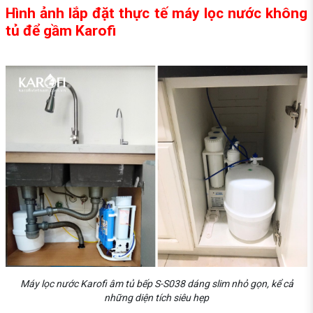
Hình ảnh lắp đặt thực tế máy lọc nước không
tủ để gầm Karofi
Máy lọc nước Karofi âm tủ bếp S-S038 dáng slim nhỏ gọn, kể cả
những diện tích siêu hẹp