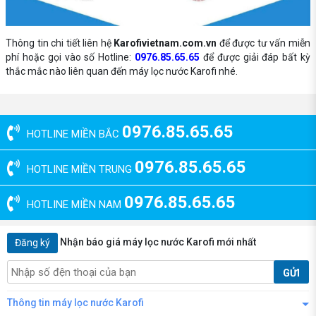
Thông tin chi tiết liên hệ
Karofivietnam.com.vn
để được tư vấn miễn
phí hoặc gọi vào số Hotline:
0976.85.65.65
để được giải đáp bất kỳ
thắc mắc nào liên quan đến máy lọc nước Karofi nhé.
0976.85.65.65
HOTLINE MIỀN BẮC
0976.85.65.65
HOTLINE MIỀN TRUNG
0976.85.65.65
HOTLINE MIỀN NAM
Nhận báo giá máy lọc nước Karofi mới nhất
Đăng ký
GỬI
Thông tin máy lọc nước Karofi