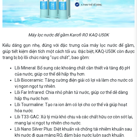
Máy lọc nước để gầm Karofi RO KAQ-U50K
Kiểu dáng gọn nhẹ, đúng với đặc trưng của máy lọc nước để gầm,
giúp tiết kiệm diện tích một cách tối ưu. Đặc biệt, KAQ-U50K còn được
trang bị bộ lõi chức năng "cực chất", bao gồm:
Lõi Mineral: Bổ sung các khoáng chất cần thiết và tăng độ pH
của nước, giúp cơ thể dễ hấp thụ hơn.
Lõi Bioceramic: Tăng cường điện giải có lợi và làm cho nước có
vị ngon ngọt tự nhiên.
Lõi Far Infrared: Chia nhỏ phân tử nước, giúp cơ thể dễ dàng
hấp thụ nước hơn.
Lõi Tourmaline: Tạo ra ion âm có lợi cho cơ thể và giúp hoạt
hóa nước.
Lõi T33-GAC: Xử lý mùi khó chịu và các chất hữu cơ còn sót lại,
mang lại vị ngọt tự nhiên cho nước.
Lõi Nano Silver Plus: Diệt khuẩn và chống tái nhiễm khuẩn sau
khi nước đi qua màng RO, đảm bảo nước luôn sạch khuẩn.