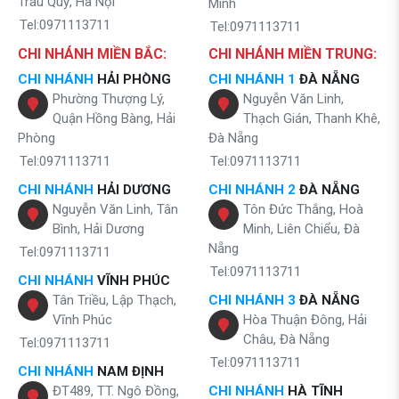
Trâu Quỳ, Hà Nội
Minh
Tel:0971113711
Tel:0971113711
CHI NHÁNH MIỀN BẮC:
CHI NHÁNH MIỀN TRUNG:
CHI NHÁNH
HẢI PHÒNG
CHI NHÁNH 1
ĐÀ NẴNG
Phường Thượng Lý,
Nguyễn Văn Linh,
Quận Hồng Bàng, Hải
Thạch Gián, Thanh Khê,
Phòng
Đà Nẵng
Tel:0971113711
Tel:0971113711
CHI NHÁNH
HẢI DƯƠNG
CHI NHÁNH 2
ĐÀ NẴNG
Nguyễn Văn Linh, Tân
Tôn Đức Thắng, Hoà
Bình, Hải Dương
Minh, Liên Chiểu, Đà
Nẵng
Tel:0971113711
Tel:0971113711
CHI NHÁNH
VĨNH PHÚC
Tân Triều, Lập Thạch,
CHI NHÁNH 3
ĐÀ NẴNG
Vĩnh Phúc
Hòa Thuận Đông, Hải
Châu, Đà Nẵng
Tel:0971113711
Tel:0971113711
CHI NHÁNH
NAM ĐỊNH
ĐT489, TT. Ngô Đồng,
CHI NHÁNH
HÀ TĨNH