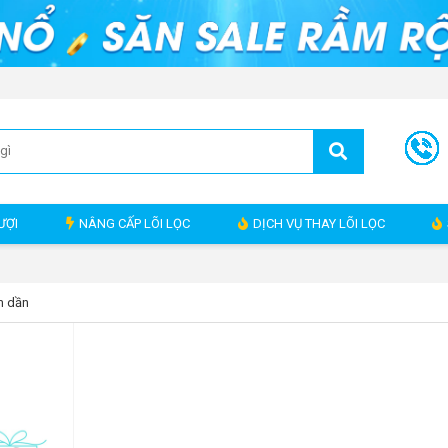
ƯỢI
NÂNG CẤP LÕI LỌC
DỊCH VỤ THAY LÕI LỌC
m dần