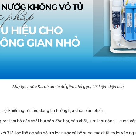
Máy lọc nước Karofi âm tủ để gầm nhỏ gọn, tiết kiệm diện tích
 trội khiến người tiêu dùng tin tưởng lựa chọn sản phẩm.
ược loại bỏ các chất bụi bẩn độc hại, hóa chất, kim loại nặng,... cung c
èm với 3 lõi lọc thô cơ bản hỗ trợ lọc nước và bổ sung các chất có lợi vào