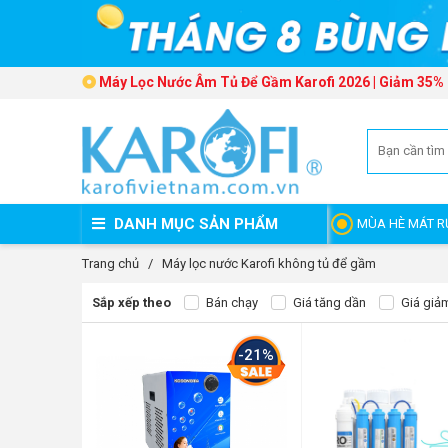
Máy Lọc Nước Âm Tủ Để Gầm Karofi 2026 | Giảm 35%
DANH MỤC SẢN PHẨM
MÙA HÈ MÁT R
Trang chủ
/
Máy lọc nước Karofi không tủ để gầm
Sắp xếp theo
Bán chạy
Giá tăng dần
Giá giả
-21%