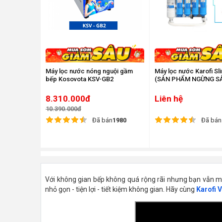
Máy lọc nước nóng nguội gầm
Máy lọc nước Karofi Sl
bếp Kosovota KSV-GB2
(SẢN PHẨM NGỪNG S
8.310.000đ
Liên hệ
10.390.000đ
Đã bán
1980
Đã bán
Với không gian bếp không quá rộng rãi nhưng bạn vẫn mu
nhỏ gọn - tiện lợi - tiết kiệm không gian. Hãy cùng
Karofi 