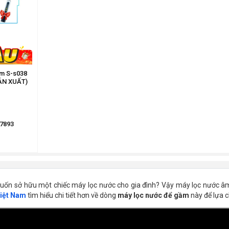
im S-s038
ẢN XUẤT)
7893
ốn sở hữu một chiếc máy lọc nước cho gia đình? Vậy máy lọc nước âm t
Việt Nam
tìm hiểu chi tiết hơn về dòng
máy lọc nước để gầm
này để lựa 