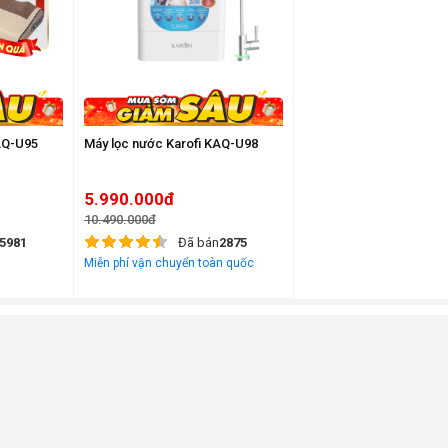
AQ-U95
Máy lọc nước Karofi KAQ-U98
5.990.000đ
10.490.000đ
5981
Đã bán
2875
Miễn phí vận chuyển toàn quốc