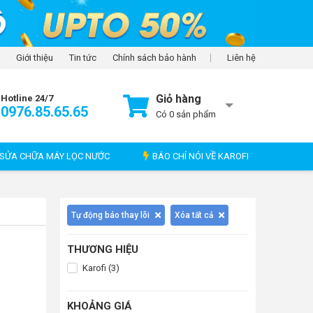
Giới thiệu
Tin tức
Chính sách bảo hành
Liên hệ
Giỏ hàng
Hotline 24/7
0976.85.65.65
Có
0
sản phẩm
SỬA CHỮA MÁY LỌC NƯỚC
BÁO CHÍ NÓI VỀ KAROFI
Tự động báo thay lõi
Xóa tất cả
THƯƠNG HIỆU
Karofi (3)
KHOẢNG GIÁ