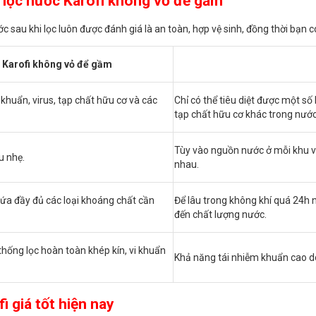
 lọc nước Karofi không vỏ để gầm
c sau khi lọc luôn được đánh giá là an toàn, hợp vệ sinh, đồng thời bạn c
 Karofi không vỏ để gầm
 khuẩn, virus, tạp chất hữu cơ và các
Chỉ có thể tiêu diệt được một số 
tạp chất hữu cơ khác trong nước
Tùy vào nguồn nước ở mỗi khu v
u nhẹ.
nhau.
hứa đầy đủ các loại khoáng chất cần
Để lâu trong không khí quá 24h 
đến chất lượng nước.
thống lọc hoàn toàn khép kín, vi khuẩn
Khả năng tái nhiễm khuẩn cao do
 giá tốt hiện nay