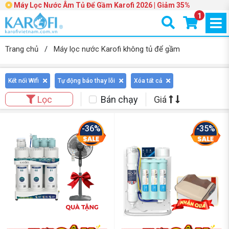
Máy Lọc Nước Âm Tủ Để Gầm Karofi 2026 | Giảm 35%
1
Trang chủ
/
Máy lọc nước Karofi không tủ để gầm
Kết nối Wifi
Tự động báo thay lõi
Xóa tất cả
Bán chạy
Giá
Lọc
-36%
-35%