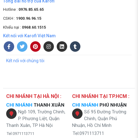
Tổng đài hỗ trợ của Karofi
Hotline :
0976.85.65.65
CSKH :
1900.96.96.15
Khiếu nại :
0968.60.1515
Kết nối với Karofi Việt Nam
Kết nối với chúng tôi
CHI NHÁNH TẠI HÀ NỘI :
CHI NHÁNH TẠI TP.HCM :
CHI NHÁNH
THANH XUÂN
CHI NHÁNH
PHÚ NHUẬN
Ngõ 109, Trường Chinh,
Số 95 Đường Trường
P. Phương Liệt, Quận
Chinh, Quận Phú
Thanh Xuân, TP Hà Nội
Nhuận, Hồ Chí Minh
Tel:0971113711
Tel:0971113711