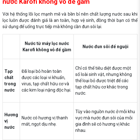
nước Karofi không vỏ để gầm
Với hệ thống lõi lọc mạnh mẽ và bền bỉ nên chất lượng nước sau khi
lọc luôn được đánh giá là an toàn, hợp vệ sinh, đồng thời bạn có thể
sử dụng để uống trực tiếp mà không cần đun sôi lại.
Nước từ máy lọc nước
Nước đun sôi để nguội
Karofi không vỏ để gầm
Chỉ có thể tiêu diệt được một
Tạp
Đã loại bỏ hoàn toàn
số loài sinh vật, nhưng không
chất
được các loại vi khuẩn,
thể loại bỏ được triệt để các
trong
virus, tạp chất hữu cơ và
tạp chất hữu cơ khác trong
nước
các kim loại nặng độc hại.
nước.
Tùy vào nguồn nước ở mỗi khu
Hương
Nước có hương vị thanh
vực mà nước đun sôi của mỗi
vị
mát, ngọt dịu nhẹ.
gia đình sẽ có hương vị khác
nước
nhau.