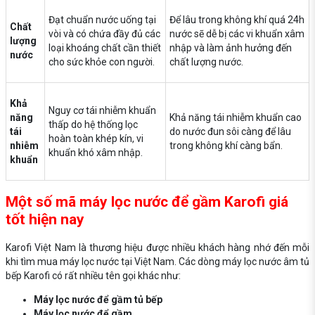
Đạt chuẩn nước uống tại
Để lâu trong không khí quá 24h
Chất
vòi và có chứa đầy đủ các
nước sẽ dễ bị các vi khuẩn xâm
lượng
loại khoáng chất cần thiết
nhập và làm ảnh hưởng đến
nước
cho sức khỏe con người.
chất lượng nước.
Khả
Nguy cơ tái nhiễm khuẩn
năng
Khả năng tái nhiễm khuẩn cao
thấp do hệ thống lọc
tái
do nước đun sôi càng để lâu
hoàn toàn khép kín, vi
nhiễm
trong không khí càng bẩn.
khuẩn khó xâm nhập.
khuẩn
Một số mã máy lọc nước để gầm Karofi giá
tốt hiện nay
Karofi Việt Nam là thương hiệu được nhiều khách hàng nhớ đến mỗi
khi tìm mua máy lọc nước tại Việt Nam. Các dòng máy lọc nước âm tủ
bếp Karofi có rất nhiều tên gọi khác như:
Máy lọc nước để gầm tủ bếp
Máy lọc nước để gầm