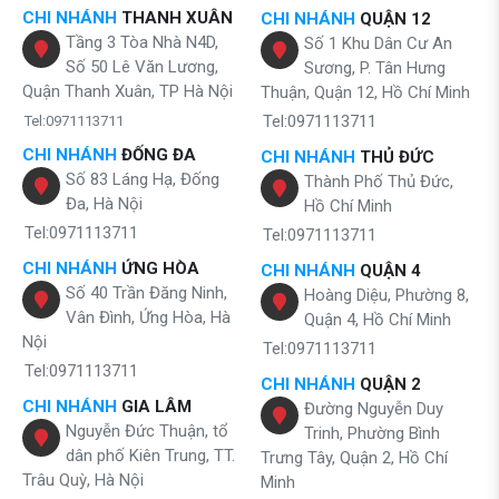
CHI NHÁNH
THANH XUÂN
CHI NHÁNH
QUẬN 12
Tầng 3 Tòa Nhà N4D,
Số 1 Khu Dân Cư An
Số 50 Lê Văn Lương,
Sương, P. Tân Hưng
Quận Thanh Xuân, TP Hà Nội
Thuận, Quận 12, Hồ Chí Minh
Tel:0971113711
Tel:0971113711
CHI NHÁNH
ĐỐNG ĐA
CHI NHÁNH
THỦ ĐỨC
Số 83 Láng Hạ, Đống
Thành Phố Thủ Đức,
Đa, Hà Nội
Hồ Chí Minh
Tel:0971113711
Tel:0971113711
CHI NHÁNH
ỨNG HÒA
CHI NHÁNH
QUẬN 4
Số 40 Trần Đăng Ninh,
Hoàng Diệu, Phường 8,
Vân Đình, Ứng Hòa, Hà
Quận 4, Hồ Chí Minh
Nội
Tel:0971113711
Tel:0971113711
CHI NHÁNH
QUẬN 2
CHI NHÁNH
GIA LÂM
Đường Nguyễn Duy
Nguyễn Đức Thuận, tổ
Trinh, Phường Bình
dân phố Kiên Trung, TT.
Trưng Tây, Quận 2, Hồ Chí
Trâu Quỳ, Hà Nội
Minh