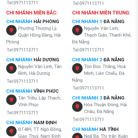
Tel:0971113711
Tel:0971113711
CHI NHÁNH MIỀN BẮC:
CHI NHÁNH MIỀN TRUNG:
CHI NHÁNH
HẢI PHÒNG
CHI NHÁNH 1
ĐÀ NẴNG
Phường Thượng Lý,
Nguyễn Văn Linh,
Quận Hồng Bàng, Hải
Thạch Gián, Thanh Khê,
Phòng
Đà Nẵng
Tel:0971113711
Tel:0971113711
CHI NHÁNH
HẢI DƯƠNG
CHI NHÁNH 2
ĐÀ NẴNG
Nguyễn Văn Linh, Tân
Tôn Đức Thắng, Hoà
Bình, Hải Dương
Minh, Liên Chiểu, Đà
Nẵng
Tel:0971113711
Tel:0971113711
CHI NHÁNH
VĨNH PHÚC
Tân Triều, Lập Thạch,
CHI NHÁNH 3
ĐÀ NẴNG
Vĩnh Phúc
Hòa Thuận Đông, Hải
Châu, Đà Nẵng
Tel:0971113711
Tel:0971113711
CHI NHÁNH
NAM ĐỊNH
ĐT489, TT. Ngô Đồng,
CHI NHÁNH
HÀ TĨNH
Giao Thuỷ, Nam Định
Ngã Ba, Thị trấn Xuân