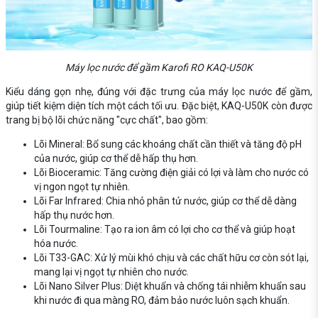
Máy lọc nước để gầm Karofi RO KAQ-U50K
Kiểu dáng gọn nhẹ, đúng với đặc trưng của máy lọc nước để gầm,
giúp tiết kiệm diện tích một cách tối ưu. Đặc biệt, KAQ-U50K còn được
trang bị bộ lõi chức năng "cực chất", bao gồm:
Lõi Mineral: Bổ sung các khoáng chất cần thiết và tăng độ pH
của nước, giúp cơ thể dễ hấp thụ hơn.
Lõi Bioceramic: Tăng cường điện giải có lợi và làm cho nước có
vị ngon ngọt tự nhiên.
Lõi Far Infrared: Chia nhỏ phân tử nước, giúp cơ thể dễ dàng
hấp thụ nước hơn.
Lõi Tourmaline: Tạo ra ion âm có lợi cho cơ thể và giúp hoạt
hóa nước.
Lõi T33-GAC: Xử lý mùi khó chịu và các chất hữu cơ còn sót lại,
mang lại vị ngọt tự nhiên cho nước.
Lõi Nano Silver Plus: Diệt khuẩn và chống tái nhiễm khuẩn sau
khi nước đi qua màng RO, đảm bảo nước luôn sạch khuẩn.