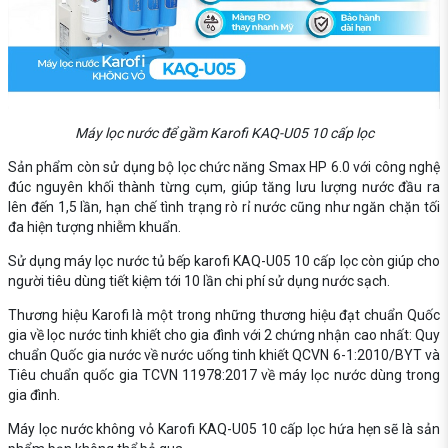
Máy lọc nước để gầm Karofi KAQ-U05 10 cấp lọc
Sản phẩm còn sử dụng bộ lọc chức năng Smax HP 6.0 với công nghệ
đúc nguyên khối thành từng cụm, giúp tăng lưu lượng nước đầu ra
lên đến 1,5 lần, hạn chế tình trạng rò rỉ nước cũng như ngăn chặn tối
đa hiện tượng nhiễm khuẩn.
Sử dụng máy lọc nước tủ bếp karofi KAQ-U05 10 cấp lọc còn giúp cho
người tiêu dùng tiết kiệm tới 10 lần chi phí sử dụng nước sạch.
Thương hiệu Karofi là một trong những thương hiệu đạt chuẩn Quốc
gia về lọc nước tinh khiết cho gia đình với 2 chứng nhận cao nhất: Quy
chuẩn Quốc gia nước về nước uống tinh khiết QCVN 6-1:2010/BYT và
Tiêu chuẩn quốc gia TCVN 11978:2017 về máy lọc nước dùng trong
gia đình.
Máy lọc nước không vỏ Karofi KAQ-U05 10 cấp lọc hứa hẹn sẽ là sản