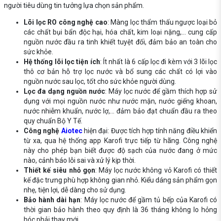
người tiêu dùng tin tưởng lựa chọn sản phẩm.
Lõi lọc RO công nghệ cao
: Màng lọc thẩm thấu ngược loại bỏ
các chất bụi bẩn độc hại, hóa chất, kim loại nặng,... cung cấp
nguồn nước đầu ra tinh khiết tuyệt đối, đảm bảo an toàn cho
sức khỏe.
Hệ thống lõi lọc tiện ích
: Ít nhất là 6 cấp lọc đi kèm với 3 lõi lọc
thô cơ bản hỗ trợ lọc nước và bổ sung các chất có lợi vào
nguồn nước sau lọc, tốt cho sức khỏe người dùng.
Lọc đa dạng nguồn nước
: Máy lọc nước để gầm thích hợp sử
dụng với mọi nguồn nước như nước mặn, nước giếng khoan,
nước nhiễm khuẩn, nước lợ,... đảm bảo đạt chuẩn đầu ra theo
quy chuẩn Bộ Y Tế.
Công nghệ
Aiotec
hiện đại: Được tích hợp tính năng điều khiển
từ xa, qua hệ thống app Karofi trực tiếp từ hãng. Công nghệ
này cho phép bạn biết được độ sạch của nước đang ở mức
nào, cảnh báo lỗi sai và xử lý kịp thời.
Thiết kế siêu nhỏ gọn
: Máy lọc nước không vỏ Karofi có thiết
kế đặc trưng phù hợp không gian nhỏ. Kiểu dáng sản phẩm gọn
nhẹ, tiện lợi, dễ dàng cho sử dụng.
Bảo hành dài hạn
: Máy lọc nước để gầm tủ bếp của Karofi có
thời gian bảo hành theo quy định là 36 tháng không lo hỏng
hóc phải thay mới.