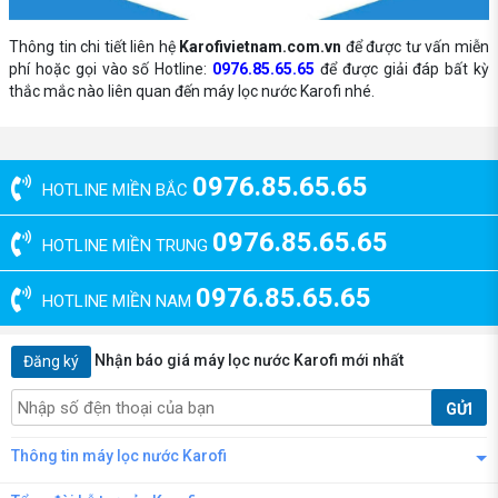
Thông tin chi tiết liên hệ
Karofivietnam.com.vn
để được tư vấn miễn
phí hoặc gọi vào số Hotline:
0976.85.65.65
để được giải đáp bất kỳ
thắc mắc nào liên quan đến máy lọc nước Karofi nhé.
0976.85.65.65
HOTLINE MIỀN BẮC
0976.85.65.65
HOTLINE MIỀN TRUNG
0976.85.65.65
HOTLINE MIỀN NAM
Nhận báo giá máy lọc nước Karofi mới nhất
Đăng ký
GỬI
Thông tin máy lọc nước Karofi