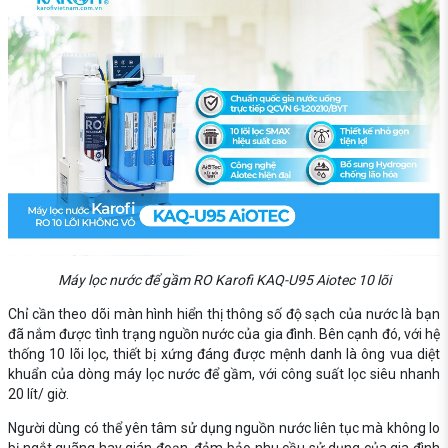
Máy lọc nước để gầm RO Karofi KAQ-U95 Aiotec 10 lõi
Chỉ cần theo dõi màn hình hiển thị thông số độ sạch của nước là bạn
đã nắm được tình trạng nguồn nước của gia đình. Bên cạnh đó, với hệ
thống 10 lõi lọc, thiết bị xứng đáng được mệnh danh là ông vua diệt
khuẩn của dòng máy lọc nước để gầm, với công suất lọc siêu nhanh
20 lít/ giờ.
Người dùng có thể yên tâm sử dụng nguồn nước liên tục mà không lo
bị ngắt quãng hay gián đoạn, đảm bảo nhu cầu sử dụng của gia đình