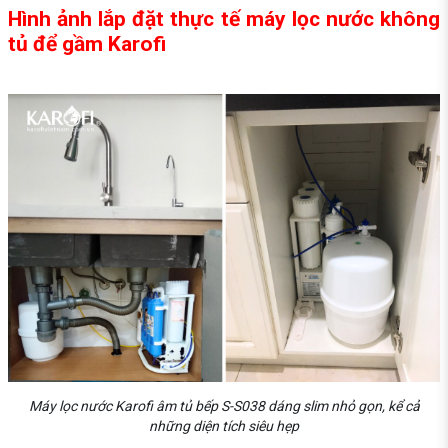
Hình ảnh lắp đặt thực tế máy lọc nước không
tủ để gầm Karofi
Máy lọc nước Karofi âm tủ bếp S-S038 dáng slim nhỏ gọn, kể cả
những diện tích siêu hẹp