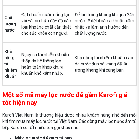
Đạt chuẩn nước uống tại
Để lâu trong không khí quá 24h
Chất
vòi và có chứa đầy đủ các
nước sẽ dễ bị các vi khuẩn xâm
lượng
loại khoáng chất cần thiết
nhập và làm ảnh hưởng đến
nước
cho sức khỏe con người.
chất lượng nước.
Khả
Nguy cơ tái nhiễm khuẩn
năng
Khả năng tái nhiễm khuẩn cao
thấp do hệ thống lọc
tái
do nước đun sôi càng để lâu
hoàn toàn khép kín, vi
nhiễm
trong không khí càng bẩn.
khuẩn khó xâm nhập.
khuẩn
Một số mã máy lọc nước để gầm Karofi giá
tốt hiện nay
Karofi Việt Nam là thương hiệu được nhiều khách hàng nhớ đến mỗi
khi tìm mua máy lọc nước tại Việt Nam. Các dòng máy lọc nước âm tủ
bếp Karofi có rất nhiều tên gọi khác như:
Máy lọc nước để gầm tủ bếp