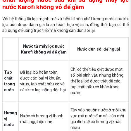
nước Karofi không vỏ để gầm
Với hệ thống lõi lọc mạnh mẽ và bền bỉ nên chất lượng nước sau khi
lọc luôn được đánh giá là an toàn, hợp vệ sinh, đồng thời bạn có thể
sử dụng để uống trực tiếp mà không cần đun sôi lại.
Nước từ máy lọc nước
Nước đun sôi để nguội
Karofi không vỏ để gầm
Chỉ có thể tiêu diệt được một
Tạp
Đã loại bỏ hoàn toàn
số loài sinh vật, nhưng không
chất
được các loại vi khuẩn,
thể loại bỏ được triệt để các
trong
virus, tạp chất hữu cơ và
tạp chất hữu cơ khác trong
nước
các kim loại nặng độc hại.
nước.
Tùy vào nguồn nước ở mỗi khu
Hương
Nước có hương vị thanh
vực mà nước đun sôi của mỗi
vị
mát, ngọt dịu nhẹ.
gia đình sẽ có hương vị khác
nước
nhau.