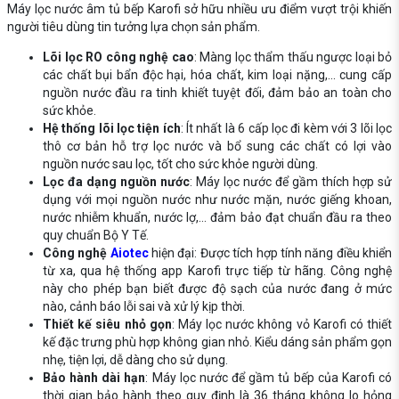
Máy lọc nước âm tủ bếp Karofi
sở hữu nhiều ưu điểm vượt trội khiến
người tiêu dùng tin tưởng lựa chọn sản phẩm.
Lõi lọc RO công nghệ cao
: Màng lọc thẩm thấu ngược loại bỏ
các chất bụi bẩn độc hại, hóa chất, kim loại nặng,... cung cấp
nguồn nước đầu ra tinh khiết tuyệt đối, đảm bảo an toàn cho
sức khỏe.
Hệ thống lõi lọc tiện ích
: Ít nhất là 6 cấp lọc đi kèm với 3 lõi lọc
thô cơ bản hỗ trợ lọc nước và bổ sung các chất có lợi vào
nguồn nước sau lọc, tốt cho sức khỏe người dùng.
Lọc đa dạng nguồn nước
: Máy lọc nước để gầm thích hợp sử
dụng với mọi nguồn nước như nước mặn, nước giếng khoan,
nước nhiễm khuẩn, nước lợ,... đảm bảo đạt chuẩn đầu ra theo
quy chuẩn Bộ Y Tế.
Công nghệ
Aiotec
hiện đại: Được tích hợp tính năng điều khiển
từ xa, qua hệ thống app Karofi trực tiếp từ hãng. Công nghệ
này cho phép bạn biết được độ sạch của nước đang ở mức
nào, cảnh báo lỗi sai và xử lý kịp thời.
Thiết kế siêu nhỏ gọn
: Máy lọc nước không vỏ Karofi có thiết
kế đặc trưng phù hợp không gian nhỏ. Kiểu dáng sản phẩm gọn
nhẹ, tiện lợi, dễ dàng cho sử dụng.
Bảo hành dài hạn
: Máy lọc nước để gầm tủ bếp của Karofi có
thời gian bảo hành theo quy định là 36 tháng không lo hỏng