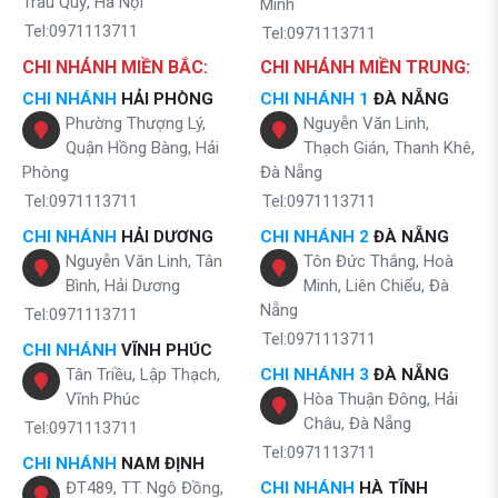
Trâu Quỳ, Hà Nội
Minh
Tel:0971113711
Tel:0971113711
CHI NHÁNH MIỀN BẮC:
CHI NHÁNH MIỀN TRUNG:
CHI NHÁNH
HẢI PHÒNG
CHI NHÁNH 1
ĐÀ NẴNG
Phường Thượng Lý,
Nguyễn Văn Linh,
Quận Hồng Bàng, Hải
Thạch Gián, Thanh Khê,
Phòng
Đà Nẵng
Tel:0971113711
Tel:0971113711
CHI NHÁNH
HẢI DƯƠNG
CHI NHÁNH 2
ĐÀ NẴNG
Nguyễn Văn Linh, Tân
Tôn Đức Thắng, Hoà
Bình, Hải Dương
Minh, Liên Chiểu, Đà
Nẵng
Tel:0971113711
Tel:0971113711
CHI NHÁNH
VĨNH PHÚC
Tân Triều, Lập Thạch,
CHI NHÁNH 3
ĐÀ NẴNG
Vĩnh Phúc
Hòa Thuận Đông, Hải
Châu, Đà Nẵng
Tel:0971113711
Tel:0971113711
CHI NHÁNH
NAM ĐỊNH
ĐT489, TT. Ngô Đồng,
CHI NHÁNH
HÀ TĨNH