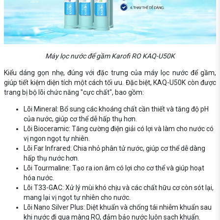
Máy lọc nước để gầm Karofi RO KAQ-U50K
Kiểu dáng gọn nhẹ, đúng với đặc trưng của máy lọc nước để gầm,
giúp tiết kiệm diện tích một cách tối ưu. Đặc biệt, KAQ-U50K còn được
trang bị bộ lõi chức năng "cực chất", bao gồm:
Lõi Mineral: Bổ sung các khoáng chất cần thiết và tăng độ pH
của nước, giúp cơ thể dễ hấp thụ hơn.
Lõi Bioceramic: Tăng cường điện giải có lợi và làm cho nước có
vị ngon ngọt tự nhiên.
Lõi Far Infrared: Chia nhỏ phân tử nước, giúp cơ thể dễ dàng
hấp thụ nước hơn.
Lõi Tourmaline: Tạo ra ion âm có lợi cho cơ thể và giúp hoạt
hóa nước.
Lõi T33-GAC: Xử lý mùi khó chịu và các chất hữu cơ còn sót lại,
mang lại vị ngọt tự nhiên cho nước.
Lõi Nano Silver Plus: Diệt khuẩn và chống tái nhiễm khuẩn sau
khi nước đi qua màng RO, đảm bảo nước luôn sạch khuẩn.