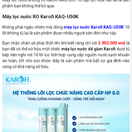
Máy lọc nước không vỏ Karofi KAQ-U05 10 cấp lọc hứa hẹn sẽ là sản
phẩm bạn không thể bỏ qua.
Máy lọc nước RO Karofi KAQ-U50K
Không phải ngẫu nhiên mà dòng
máy lọc nước Karofi KAQ-U50K
10
lõi không tủ lại là sản phẩm được nhiều người săn đón như vậy.
Bạn chắc chắn sẽ phải thốt lên khi biết rằng chỉ với
3.950.000 vnđ
là
bạn đã có thể sở hữu một chiếc
máy lọc nước để gầm Karofi
dưới tủ
bếp tiện nghi với 10 lõi lọc tích hợp cung cấp nguồn nước sạch khuẩn
an toàn, tốt cho sức khỏe. Đây là sản phẩm mà bất cứ gia đình nào
cũng có khả năng sở hữu.