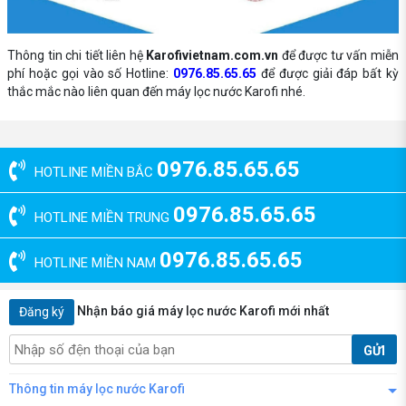
Thông tin chi tiết liên hệ
Karofivietnam.com.vn
để được tư vấn miễn
phí hoặc gọi vào số Hotline:
0976.85.65.65
để được giải đáp bất kỳ
thắc mắc nào liên quan đến máy lọc nước Karofi nhé.
0976.85.65.65
HOTLINE MIỀN BẮC
0976.85.65.65
HOTLINE MIỀN TRUNG
0976.85.65.65
HOTLINE MIỀN NAM
Nhận báo giá máy lọc nước Karofi mới nhất
Đăng ký
GỬI
Thông tin máy lọc nước Karofi