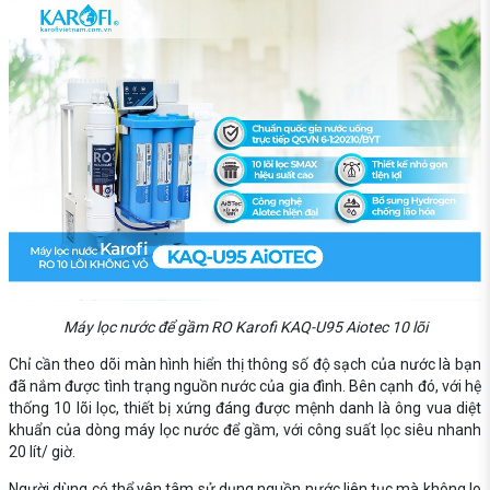
Máy lọc nước để gầm RO Karofi KAQ-U95 Aiotec 10 lõi
Chỉ cần theo dõi màn hình hiển thị thông số độ sạch của nước là bạn
đã nắm được tình trạng nguồn nước của gia đình. Bên cạnh đó, với hệ
thống 10 lõi lọc, thiết bị xứng đáng được mệnh danh là ông vua diệt
khuẩn của dòng máy lọc nước để gầm, với công suất lọc siêu nhanh
20 lít/ giờ.
Người dùng có thể yên tâm sử dụng nguồn nước liên tục mà không lo