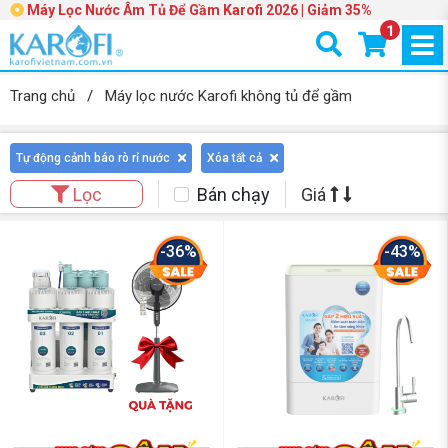
Máy Lọc Nước Âm Tủ Để Gầm Karofi 2026 | Giảm 35%
1
Trang chủ
/
Máy lọc nước Karofi không tủ để gầm
Tự động cảnh báo rò rỉ nước
Xóa tất cả
Bán chạy
Giá
Lọc
-36%
-43%