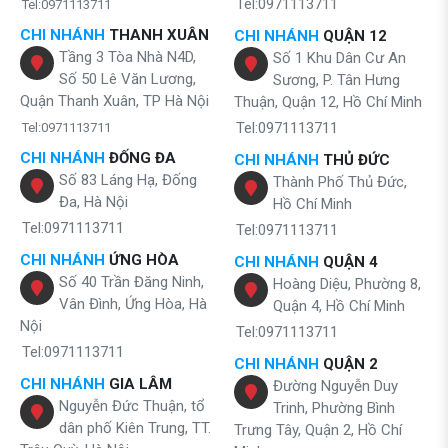
Tel:0971113711
Tel:0971113711
CHI NHÁNH
THANH XUÂN
CHI NHÁNH
QUẬN 12
Tầng 3 Tòa Nhà N4D,
Số 1 Khu Dân Cư An
Số 50 Lê Văn Lương,
Sương, P. Tân Hưng
Quận Thanh Xuân, TP Hà Nội
Thuận, Quận 12, Hồ Chí Minh
Tel:0971113711
Tel:0971113711
CHI NHÁNH
ĐỐNG ĐA
CHI NHÁNH
THỦ ĐỨC
Số 83 Láng Hạ, Đống
Thành Phố Thủ Đức,
Đa, Hà Nội
Hồ Chí Minh
Tel:0971113711
Tel:0971113711
CHI NHÁNH
ỨNG HÒA
CHI NHÁNH
QUẬN 4
Số 40 Trần Đăng Ninh,
Hoàng Diệu, Phường 8,
Vân Đình, Ứng Hòa, Hà
Quận 4, Hồ Chí Minh
Nội
Tel:0971113711
Tel:0971113711
CHI NHÁNH
QUẬN 2
CHI NHÁNH
GIA LÂM
Đường Nguyễn Duy
Nguyễn Đức Thuận, tổ
Trinh, Phường Bình
dân phố Kiên Trung, TT.
Trưng Tây, Quận 2, Hồ Chí