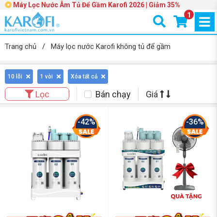
Máy Lọc Nước Âm Tủ Để Gầm Karofi 2026 | Giảm 35%
1
Trang chủ
/
Máy lọc nước Karofi không tủ để gầm
10 lõi
1 vòi
Xóa tất cả
Bán chạy
Giá
Lọc
-42%
-36%