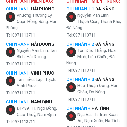
CHI NHÁNH MIỀN BẮC:
CHI NHÁNH MIỀN TRUNG:
CHI NHÁNH
HẢI PHÒNG
CHI NHÁNH 1
ĐÀ NẴNG
Phường Thượng Lý,
Nguyễn Văn Linh,
Quận Hồng Bàng, Hải
Thạch Gián, Thanh Khê,
Phòng
Đà Nẵng
Tel:0971113711
Tel:0971113711
CHI NHÁNH
HẢI DƯƠNG
CHI NHÁNH 2
ĐÀ NẴNG
Nguyễn Văn Linh, Tân
Tôn Đức Thắng, Hoà
Bình, Hải Dương
Minh, Liên Chiểu, Đà
Nẵng
Tel:0971113711
Tel:0971113711
CHI NHÁNH
VĨNH PHÚC
Tân Triều, Lập Thạch,
CHI NHÁNH 3
ĐÀ NẴNG
Vĩnh Phúc
Hòa Thuận Đông, Hải
Châu, Đà Nẵng
Tel:0971113711
Tel:0971113711
CHI NHÁNH
NAM ĐỊNH
ĐT489, TT. Ngô Đồng,
CHI NHÁNH
HÀ TĨNH
Giao Thuỷ, Nam Định
Ngã Ba, Thị trấn Xuân
An, Nghi Xuân, Hà Tĩnh
Tel:0971113711