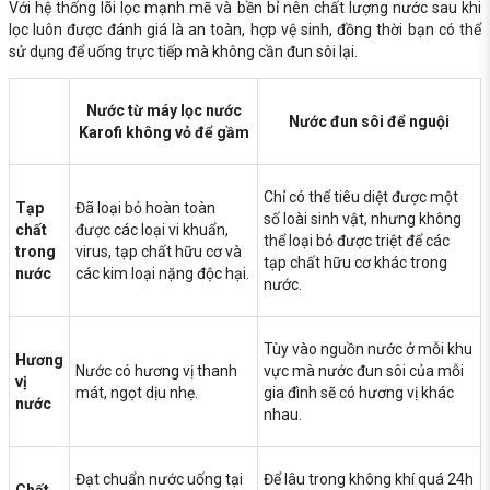
Với hệ thống lõi lọc mạnh mẽ và bền bỉ nên chất lượng nước sau khi
lọc luôn được đánh giá là an toàn, hợp vệ sinh, đồng thời bạn có thể
sử dụng để uống trực tiếp mà không cần đun sôi lại.
Nước từ máy lọc nước
Nước đun sôi để nguội
Karofi không vỏ để gầm
Chỉ có thể tiêu diệt được một
Tạp
Đã loại bỏ hoàn toàn
số loài sinh vật, nhưng không
chất
được các loại vi khuẩn,
thể loại bỏ được triệt để các
trong
virus, tạp chất hữu cơ và
tạp chất hữu cơ khác trong
nước
các kim loại nặng độc hại.
nước.
Tùy vào nguồn nước ở mỗi khu
Hương
Nước có hương vị thanh
vực mà nước đun sôi của mỗi
vị
mát, ngọt dịu nhẹ.
gia đình sẽ có hương vị khác
nước
nhau.
Đạt chuẩn nước uống tại
Để lâu trong không khí quá 24h