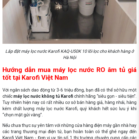
Lắp đặt máy lọc nước Karofi KAQ-U50K 10 lõi lọc cho khách hàng ở
Hà Nội
Hướng dẫn mua máy lọc nước RO âm tủ giá
tốt tại Karofi Việt Nam
Với ngân sách dao động từ 3-6 triệu đồng, bạn đã có thể sở hữu một
chiếc
máy lọc nước không tủ Karofi
chính hãng “siêu gọn - siêu tiện”.
Tuy nhiên hiện nay có rất nhiều cơ sở bán hàng giả, hàng nhái, hàng
kém chất lượng máy lọc nước Karofi, quý khách hết sức lưu ý khi
“chọn mặt gửi vàng”.
Nếu chưa thực sự yên tâm với những cửa hàng điện máy gần nhà hay
các trang thương mại điện tử, bạn hoàn toàn có thể ghé ngay đến
Karofi Việt Nam - Đơn vị uy tín số 1 thị trường chuyên cung cấp các