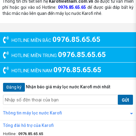
Thông tin chi tiết liên hệ
Karofivietnam.com.vn
để được tư vấn miễn
phí hoặc gọi vào số Hotline:
0976.85.65.65
để được giải đáp bất kỳ
thắc mắc nào liên quan đến máy lọc nước Karofi nhé.
0976.85.65.65
HOTLINE MIỀN BẮC
0976.85.65.65
HOTLINE MIỀN TRUNG
0976.85.65.65
HOTLINE MIỀN NAM
Nhận báo giá máy lọc nước Karofi mới nhất
Đăng ký
GỬI
Thông tin máy lọc nước Karofi
Tổng đài hỗ trợ của Karofi
Hotline :
0976.85.65.65