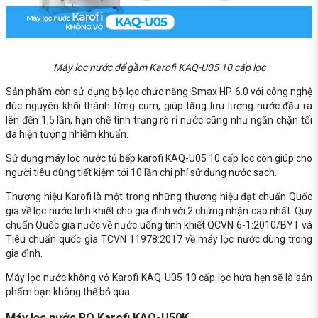
Máy lọc nước để gầm Karofi KAQ-U05 10 cấp lọc
Sản phẩm còn sử dụng bộ lọc chức năng Smax HP 6.0 với công nghệ
đúc nguyên khối thành từng cụm, giúp tăng lưu lượng nước đầu ra
lên đến 1,5 lần, hạn chế tình trạng rò rỉ nước cũng như ngăn chặn tối
đa hiện tượng nhiễm khuẩn.
Sử dụng máy lọc nước tủ bếp karofi KAQ-U05 10 cấp lọc còn giúp cho
người tiêu dùng tiết kiệm tới 10 lần chi phí sử dụng nước sạch.
Thương hiệu Karofi là một trong những thương hiệu đạt chuẩn Quốc
gia về lọc nước tinh khiết cho gia đình với 2 chứng nhận cao nhất: Quy
chuẩn Quốc gia nước về nước uống tinh khiết QCVN 6-1:2010/BYT và
Tiêu chuẩn quốc gia TCVN 11978:2017 về máy lọc nước dùng trong
gia đình.
Máy lọc nước không vỏ Karofi KAQ-U05 10 cấp lọc hứa hẹn sẽ là sản
phẩm bạn không thể bỏ qua.
Máy lọc nước RO Karofi KAQ-U50K