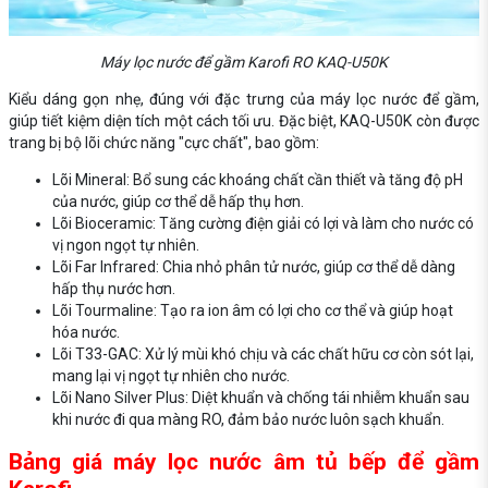
Máy lọc nước để gầm Karofi RO KAQ-U50K
Kiểu dáng gọn nhẹ, đúng với đặc trưng của máy lọc nước để gầm,
giúp tiết kiệm diện tích một cách tối ưu. Đặc biệt, KAQ-U50K còn được
trang bị bộ lõi chức năng "cực chất", bao gồm:
Lõi Mineral: Bổ sung các khoáng chất cần thiết và tăng độ pH
của nước, giúp cơ thể dễ hấp thụ hơn.
Lõi Bioceramic: Tăng cường điện giải có lợi và làm cho nước có
vị ngon ngọt tự nhiên.
Lõi Far Infrared: Chia nhỏ phân tử nước, giúp cơ thể dễ dàng
hấp thụ nước hơn.
Lõi Tourmaline: Tạo ra ion âm có lợi cho cơ thể và giúp hoạt
hóa nước.
Lõi T33-GAC: Xử lý mùi khó chịu và các chất hữu cơ còn sót lại,
mang lại vị ngọt tự nhiên cho nước.
Lõi Nano Silver Plus: Diệt khuẩn và chống tái nhiễm khuẩn sau
khi nước đi qua màng RO, đảm bảo nước luôn sạch khuẩn.
Bảng giá máy lọc nước âm tủ bếp để gầm