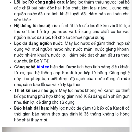
Lõi lọc RO công nghệ cao
: Màng lọc thẩm thấu ngược loại bỏ
các chất bụi bẩn độc hại, hóa chất, kim loại nặng,... cung cấp
nguồn nước đầu ra tinh khiết tuyệt đối, đảm bảo an toàn cho
sức khỏe.
Hệ thống lõi lọc tiện ích
: Ít nhất là 6 cấp lọc đi kèm với 3 lõi lọc
thô cơ bản hỗ trợ lọc nước và bổ sung các chất có lợi vào
nguồn nước sau lọc, tốt cho sức khỏe người dùng.
Lọc đa dạng nguồn nước
: Máy lọc nước để gầm thích hợp sử
dụng với mọi nguồn nước như nước mặn, nước giếng khoan,
nước nhiễm khuẩn, nước lợ,... đảm bảo đạt chuẩn đầu ra theo
quy chuẩn Bộ Y Tế.
Công nghệ
Aiotec
hiện đại: Được tích hợp tính năng điều khiển
từ xa, qua hệ thống app Karofi trực tiếp từ hãng. Công nghệ
này cho phép bạn biết được độ sạch của nước đang ở mức
nào, cảnh báo lỗi sai và xử lý kịp thời.
Thiết kế siêu nhỏ gọn
: Máy lọc nước không vỏ Karofi có thiết
kế đặc trưng phù hợp không gian nhỏ. Kiểu dáng sản phẩm gọn
nhẹ, tiện lợi, dễ dàng cho sử dụng.
Bảo hành dài hạn
: Máy lọc nước để gầm tủ bếp của Karofi có
thời gian bảo hành theo quy định là 36 tháng không lo hỏng
hóc phải thay mới.