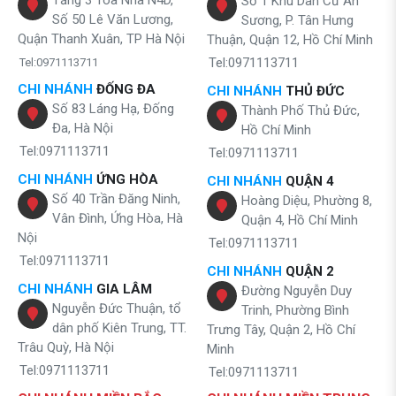
Tầng 3 Tòa Nhà N4D,
Số 1 Khu Dân Cư An
Số 50 Lê Văn Lương,
Sương, P. Tân Hưng
Quận Thanh Xuân, TP Hà Nội
Thuận, Quận 12, Hồ Chí Minh
Tel:0971113711
Tel:0971113711
CHI NHÁNH
ĐỐNG ĐA
CHI NHÁNH
THỦ ĐỨC
Số 83 Láng Hạ, Đống
Thành Phố Thủ Đức,
Đa, Hà Nội
Hồ Chí Minh
Tel:0971113711
Tel:0971113711
CHI NHÁNH
ỨNG HÒA
CHI NHÁNH
QUẬN 4
Số 40 Trần Đăng Ninh,
Hoàng Diệu, Phường 8,
Vân Đình, Ứng Hòa, Hà
Quận 4, Hồ Chí Minh
Nội
Tel:0971113711
Tel:0971113711
CHI NHÁNH
QUẬN 2
CHI NHÁNH
GIA LÂM
Đường Nguyễn Duy
Nguyễn Đức Thuận, tổ
Trinh, Phường Bình
dân phố Kiên Trung, TT.
Trưng Tây, Quận 2, Hồ Chí
Trâu Quỳ, Hà Nội
Minh
Tel:0971113711
Tel:0971113711