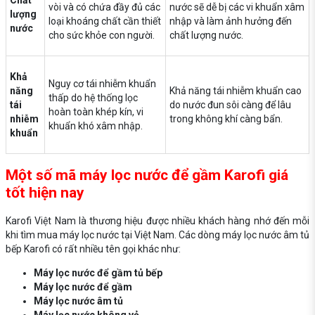
Chất
vòi và có chứa đầy đủ các
nước sẽ dễ bị các vi khuẩn xâm
lượng
loại khoáng chất cần thiết
nhập và làm ảnh hưởng đến
nước
cho sức khỏe con người.
chất lượng nước.
Khả
Nguy cơ tái nhiễm khuẩn
năng
Khả năng tái nhiễm khuẩn cao
thấp do hệ thống lọc
tái
do nước đun sôi càng để lâu
hoàn toàn khép kín, vi
nhiễm
trong không khí càng bẩn.
khuẩn khó xâm nhập.
khuẩn
Một số mã máy lọc nước để gầm Karofi giá
tốt hiện nay
Karofi Việt Nam là thương hiệu được nhiều khách hàng nhớ đến mỗi
khi tìm mua máy lọc nước tại Việt Nam. Các dòng máy lọc nước âm tủ
bếp Karofi có rất nhiều tên gọi khác như:
Máy lọc nước để gầm tủ bếp
Máy lọc nước để gầm
Máy lọc nước âm tủ