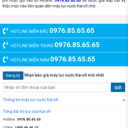
phí hoặc gọi vào số Hotline:
0976.85.65.65
để được giải đáp bất kỳ
thắc mắc nào liên quan đến máy lọc nước Karofi nhé.
0976.85.65.65
HOTLINE MIỀN BẮC
0976.85.65.65
HOTLINE MIỀN TRUNG
0976.85.65.65
HOTLINE MIỀN NAM
Nhận báo giá máy lọc nước Karofi mới nhất
Đăng ký
GỬI
Thông tin máy lọc nước Karofi
Tổng đài hỗ trợ của Karofi
Hotline :
0976.85.65.65
CSKH :
1900.96.96.15