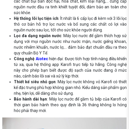
các chất bụi bẩn độc hại, hóa chất, kim loại nặng,... cung cấp
nguồn nước đầu ra tinh khiết tuyệt đối, đảm bảo an toàn cho
sức khỏe.
Hệ thống lõi lọc tiện ích
: Ít nhất là 6 cấp lọc đi kèm với 3 lõi lọc
thô cơ bản hỗ trợ lọc nước và bổ sung các chất có lợi vào
nguồn nước sau lọc, tốt cho sức khỏe người dùng.
Lọc đa dạng nguồn nước
: Máy lọc nước để gầm thích hợp sử
dụng với mọi nguồn nước như nước mặn, nước giếng khoan,
nước nhiễm khuẩn, nước lợ,... đảm bảo đạt chuẩn đầu ra theo
quy chuẩn Bộ Y Tế.
Công nghệ
Aiotec
hiện đại: Được tích hợp tính năng điều khiển
từ xa, qua hệ thống app Karofi trực tiếp từ hãng. Công nghệ
này cho phép bạn biết được độ sạch của nước đang ở mức
nào, cảnh báo lỗi sai và xử lý kịp thời.
Thiết kế siêu nhỏ gọn
: Máy lọc nước không vỏ Karofi có thiết
kế đặc trưng phù hợp không gian nhỏ. Kiểu dáng sản phẩm gọn
nhẹ, tiện lợi, dễ dàng cho sử dụng.
Bảo hành dài hạn
: Máy lọc nước để gầm tủ bếp của Karofi có
thời gian bảo hành theo quy định là 36 tháng không lo hỏng
hóc phải thay mới.