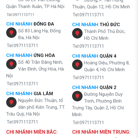
Sương, P. Tân Hưng
Quận Thanh Xuân, TP Hà Nội
Thuận, Quận 12, Hồ Chí Minh
Tel:0971113711
Tel:0971113711
CHI NHÁNH
ĐỐNG ĐA
CHI NHÁNH
THỦ ĐỨC
Số 83 Láng Hạ, Đống
Thành Phố Thủ Đức,
Đa, Hà Nội
Hồ Chí Minh
Tel:0971113711
Tel:0971113711
CHI NHÁNH
ỨNG HÒA
CHI NHÁNH
QUẬN 4
Số 40 Trần Đăng Ninh,
Hoàng Diệu, Phường 8,
Vân Đình, Ứng Hòa, Hà
Quận 4, Hồ Chí Minh
Nội
Tel:0971113711
Tel:0971113711
CHI NHÁNH
QUẬN 2
CHI NHÁNH
GIA LÂM
Đường Nguyễn Duy
Nguyễn Đức Thuận, tổ
Trinh, Phường Bình
dân phố Kiên Trung, TT.
Trưng Tây, Quận 2, Hồ Chí
Trâu Quỳ, Hà Nội
Minh
Tel:0971113711
Tel:0971113711
CHI NHÁNH MIỀN BẮC:
CHI NHÁNH MIỀN TRUNG: