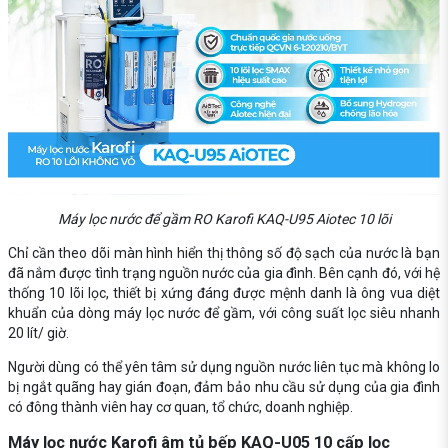
Máy lọc nước để gầm RO Karofi KAQ-U95 Aiotec 10 lõi
Chỉ cần theo dõi màn hình hiển thị thông số độ sạch của nước là bạn
đã nắm được tình trạng nguồn nước của gia đình. Bên cạnh đó, với hệ
thống 10 lõi lọc, thiết bị xứng đáng được mệnh danh là ông vua diệt
khuẩn của dòng máy lọc nước để gầm, với công suất lọc siêu nhanh
20 lít/ giờ.
Người dùng có thể yên tâm sử dụng nguồn nước liên tục mà không lo
bị ngắt quãng hay gián đoạn, đảm bảo nhu cầu sử dụng của gia đình
có đông thành viên hay cơ quan, tổ chức, doanh nghiệp.
Máy lọc nước Karofi âm tủ bếp KAQ-U05 10 cấp lọc