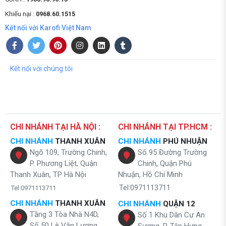
Khiếu nại :
0968.60.1515
Kết nối với Karofi Việt Nam
Kết nối với chúng tôi
CHI NHÁNH TẠI HÀ NỘI :
CHI NHÁNH TẠI TP.HCM :
CHI NHÁNH
THANH XUÂN
CHI NHÁNH
PHÚ NHUẬN
Ngõ 109, Trường Chinh,
Số 95 Đường Trường
P. Phương Liệt, Quận
Chinh, Quận Phú
Thanh Xuân, TP Hà Nội
Nhuận, Hồ Chí Minh
Tel:0971113711
Tel:0971113711
CHI NHÁNH
THANH XUÂN
CHI NHÁNH
QUẬN 12
Tầng 3 Tòa Nhà N4D,
Số 1 Khu Dân Cư An
Số 50 Lê Văn Lương,