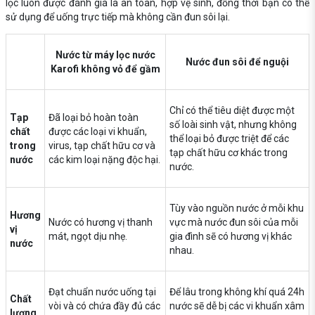
lọc luôn được đánh giá là an toàn, hợp vệ sinh, đồng thời bạn có thể
sử dụng để uống trực tiếp mà không cần đun sôi lại.
Nước từ máy lọc nước
Nước đun sôi để nguội
Karofi không vỏ để gầm
Chỉ có thể tiêu diệt được một
Tạp
Đã loại bỏ hoàn toàn
số loài sinh vật, nhưng không
chất
được các loại vi khuẩn,
thể loại bỏ được triệt để các
trong
virus, tạp chất hữu cơ và
tạp chất hữu cơ khác trong
nước
các kim loại nặng độc hại.
nước.
Tùy vào nguồn nước ở mỗi khu
Hương
Nước có hương vị thanh
vực mà nước đun sôi của mỗi
vị
mát, ngọt dịu nhẹ.
gia đình sẽ có hương vị khác
nước
nhau.
Đạt chuẩn nước uống tại
Để lâu trong không khí quá 24h
Chất
vòi và có chứa đầy đủ các
nước sẽ dễ bị các vi khuẩn xâm
lượng