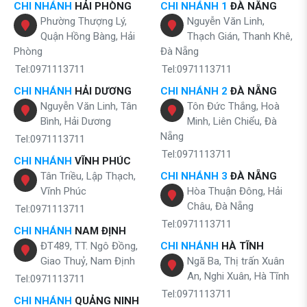
CHI NHÁNH
HẢI PHÒNG
CHI NHÁNH 1
ĐÀ NẴNG
Phường Thượng Lý,
Nguyễn Văn Linh,
Quận Hồng Bàng, Hải
Thạch Gián, Thanh Khê,
Phòng
Đà Nẵng
Tel:0971113711
Tel:0971113711
CHI NHÁNH
HẢI DƯƠNG
CHI NHÁNH 2
ĐÀ NẴNG
Nguyễn Văn Linh, Tân
Tôn Đức Thắng, Hoà
Bình, Hải Dương
Minh, Liên Chiểu, Đà
Nẵng
Tel:0971113711
Tel:0971113711
CHI NHÁNH
VĨNH PHÚC
Tân Triều, Lập Thạch,
CHI NHÁNH 3
ĐÀ NẴNG
Vĩnh Phúc
Hòa Thuận Đông, Hải
Châu, Đà Nẵng
Tel:0971113711
Tel:0971113711
CHI NHÁNH
NAM ĐỊNH
ĐT489, TT. Ngô Đồng,
CHI NHÁNH
HÀ TĨNH
Giao Thuỷ, Nam Định
Ngã Ba, Thị trấn Xuân
An, Nghi Xuân, Hà Tĩnh
Tel:0971113711
Tel:0971113711
CHI NHÁNH
QUẢNG NINH