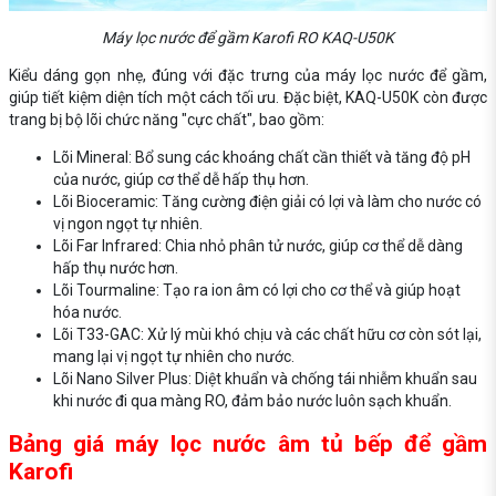
Máy lọc nước để gầm Karofi RO KAQ-U50K
Kiểu dáng gọn nhẹ, đúng với đặc trưng của máy lọc nước để gầm,
giúp tiết kiệm diện tích một cách tối ưu. Đặc biệt, KAQ-U50K còn được
trang bị bộ lõi chức năng "cực chất", bao gồm:
Lõi Mineral: Bổ sung các khoáng chất cần thiết và tăng độ pH
của nước, giúp cơ thể dễ hấp thụ hơn.
Lõi Bioceramic: Tăng cường điện giải có lợi và làm cho nước có
vị ngon ngọt tự nhiên.
Lõi Far Infrared: Chia nhỏ phân tử nước, giúp cơ thể dễ dàng
hấp thụ nước hơn.
Lõi Tourmaline: Tạo ra ion âm có lợi cho cơ thể và giúp hoạt
hóa nước.
Lõi T33-GAC: Xử lý mùi khó chịu và các chất hữu cơ còn sót lại,
mang lại vị ngọt tự nhiên cho nước.
Lõi Nano Silver Plus: Diệt khuẩn và chống tái nhiễm khuẩn sau
khi nước đi qua màng RO, đảm bảo nước luôn sạch khuẩn.
Bảng giá máy lọc nước âm tủ bếp để gầm
Karofi