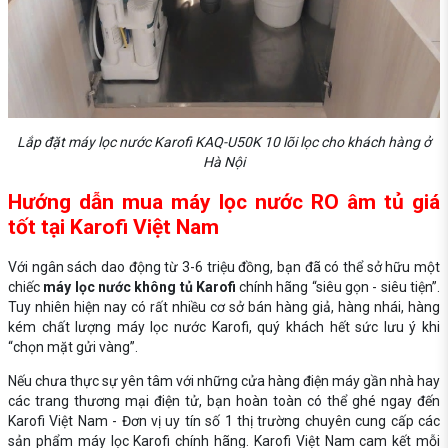
Lắp đặt máy lọc nước Karofi KAQ-U50K 10 lõi lọc cho khách hàng ở
Hà Nội
Hướng dẫn mua máy lọc nước RO âm tủ giá
tốt tại Karofi Việt Nam
Với ngân sách dao động từ 3-6 triệu đồng, bạn đã có thể sở hữu một
chiếc
máy lọc nước không tủ Karofi
chính hãng “siêu gọn - siêu tiện”.
Tuy nhiên hiện nay có rất nhiều cơ sở bán hàng giả, hàng nhái, hàng
kém chất lượng máy lọc nước Karofi, quý khách hết sức lưu ý khi
“chọn mặt gửi vàng”.
Nếu chưa thực sự yên tâm với những cửa hàng điện máy gần nhà hay
các trang thương mại điện tử, bạn hoàn toàn có thể ghé ngay đến
Karofi Việt Nam - Đơn vị uy tín số 1 thị trường chuyên cung cấp các
sản phẩm máy lọc Karofi chính hãng. Karofi Việt Nam cam kết mỗi