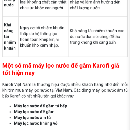
loại khoáng chất cần thiết
nhập và làm ảnh hưởng đến
nước
cho sức khỏe con người.
chất lượng nước.
Khả
Nguy cơ tái nhiễm khuẩn
năng
Khả năng tái nhiễm khuẩn cao
thấp do hệ thống lọc
tái
do nước đun sôi càng để lâu
hoàn toàn khép kín, vi
nhiễm
trong không khí càng bẩn.
khuẩn khó xâm nhập.
khuẩn
Một số mã máy lọc nước để gầm Karofi giá
tốt hiện nay
Karofi Việt Nam là thương hiệu được nhiều khách hàng nhớ đến mỗi
khi tìm mua máy lọc nước tại Việt Nam. Các dòng máy lọc nước âm tủ
bếp Karofi có rất nhiều tên gọi khác như:
Máy lọc nước để gầm tủ bếp
Máy lọc nước để gầm
Máy lọc nước âm tủ
Máy lọc nước không vỏ