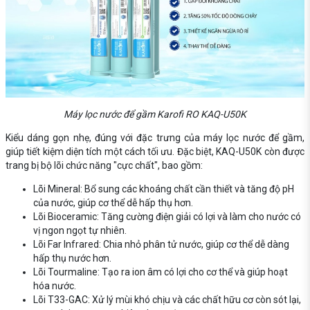
Máy lọc nước để gầm Karofi RO KAQ-U50K
Kiểu dáng gọn nhẹ, đúng với đặc trưng của máy lọc nước để gầm,
giúp tiết kiệm diện tích một cách tối ưu. Đặc biệt, KAQ-U50K còn được
trang bị bộ lõi chức năng "cực chất", bao gồm:
Lõi Mineral: Bổ sung các khoáng chất cần thiết và tăng độ pH
của nước, giúp cơ thể dễ hấp thụ hơn.
Lõi Bioceramic: Tăng cường điện giải có lợi và làm cho nước có
vị ngon ngọt tự nhiên.
Lõi Far Infrared: Chia nhỏ phân tử nước, giúp cơ thể dễ dàng
hấp thụ nước hơn.
Lõi Tourmaline: Tạo ra ion âm có lợi cho cơ thể và giúp hoạt
hóa nước.
Lõi T33-GAC: Xử lý mùi khó chịu và các chất hữu cơ còn sót lại,