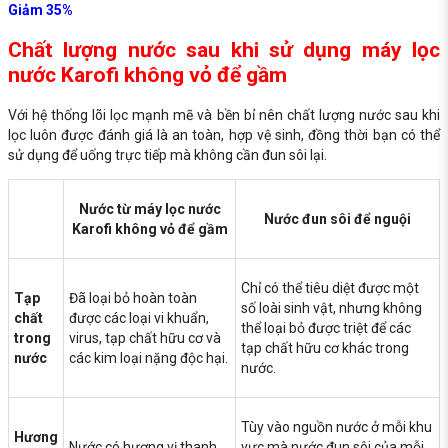
Giảm 35%
Chất lượng nước sau khi sử dụng máy lọc
nước Karofi không vỏ để gầm
Với hệ thống lõi lọc mạnh mẽ và bền bỉ nên chất lượng nước sau khi
lọc luôn được đánh giá là an toàn, hợp vệ sinh, đồng thời bạn có thể
sử dụng để uống trực tiếp mà không cần đun sôi lại.
Nước từ máy lọc nước
Nước đun sôi để nguội
Karofi không vỏ để gầm
Chỉ có thể tiêu diệt được một
Tạp
Đã loại bỏ hoàn toàn
số loài sinh vật, nhưng không
chất
được các loại vi khuẩn,
thể loại bỏ được triệt để các
trong
virus, tạp chất hữu cơ và
tạp chất hữu cơ khác trong
nước
các kim loại nặng độc hại.
nước.
Tùy vào nguồn nước ở mỗi khu
Hương
Nước có hương vị thanh
vực mà nước đun sôi của mỗi