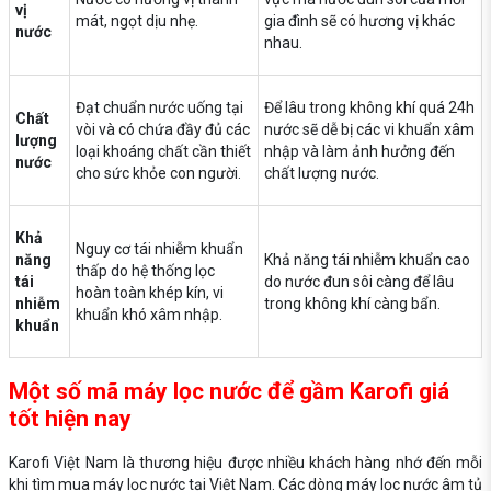
vị
mát, ngọt dịu nhẹ.
gia đình sẽ có hương vị khác
nước
nhau.
Đạt chuẩn nước uống tại
Để lâu trong không khí quá 24h
Chất
vòi và có chứa đầy đủ các
nước sẽ dễ bị các vi khuẩn xâm
lượng
loại khoáng chất cần thiết
nhập và làm ảnh hưởng đến
nước
cho sức khỏe con người.
chất lượng nước.
Khả
Nguy cơ tái nhiễm khuẩn
năng
Khả năng tái nhiễm khuẩn cao
thấp do hệ thống lọc
tái
do nước đun sôi càng để lâu
hoàn toàn khép kín, vi
nhiễm
trong không khí càng bẩn.
khuẩn khó xâm nhập.
khuẩn
Một số mã máy lọc nước để gầm Karofi giá
tốt hiện nay
Karofi Việt Nam là thương hiệu được nhiều khách hàng nhớ đến mỗi
khi tìm mua máy lọc nước tại Việt Nam. Các dòng máy lọc nước âm tủ