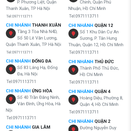
P. Phương Liệt, Quận
Chinh, Quận Phú
Thanh Xuân, TP Hà Nội
Nhuận, Hồ Chí Minh
Tel:0971113711
Tel:0971113711
CHI NHÁNH
THANH XUÂN
CHI NHÁNH
QUẬN 12
Tầng 3 Tòa Nhà N4D,
Số 1 Khu Dân Cư An
Số 50 Lê Văn Lương,
Sương, P. Tân Hưng
Quận Thanh Xuân, TP Hà Nội
Thuận, Quận 12, Hồ Chí Minh
Tel:0971113711
Tel:0971113711
CHI NHÁNH
ĐỐNG ĐA
CHI NHÁNH
THỦ ĐỨC
Số 83 Láng Hạ, Đống
Thành Phố Thủ Đức,
Đa, Hà Nội
Hồ Chí Minh
Tel:0971113711
Tel:0971113711
CHI NHÁNH
ỨNG HÒA
CHI NHÁNH
QUẬN 4
Số 40 Trần Đăng Ninh,
Hoàng Diệu, Phường 8,
Vân Đình, Ứng Hòa, Hà
Quận 4, Hồ Chí Minh
Nội
Tel:0971113711
Tel:0971113711
CHI NHÁNH
QUẬN 2
CHI NHÁNH
GIA LÂM
Đường Nguyễn Duy