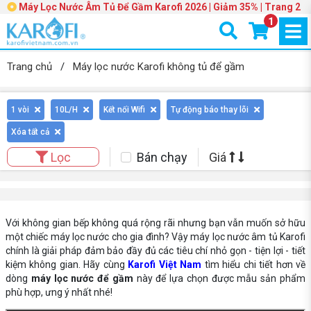
Máy Lọc Nước Âm Tủ Để Gầm Karofi 2026 | Giảm 35% | Trang 2
1
Trang chủ
/
Máy lọc nước Karofi không tủ để gầm
1 vòi
10L/H
Kết nối Wifi
Tự động báo thay lõi
Xóa tất cả
Bán chạy
Giá
Lọc
Với không gian bếp không quá rộng rãi nhưng bạn vẫn muốn sở hữu
một chiếc máy lọc nước cho gia đình? Vậy máy lọc nước âm tủ Karofi
chính là giải pháp đảm bảo đầy đủ các tiêu chí nhỏ gọn - tiện lợi - tiết
kiệm không gian. Hãy cùng
Karofi Việt Nam
tìm hiểu chi tiết hơn về
dòng
máy lọc nước để gầm
này để lựa chọn được mẫu sản phẩm
phù hợp, ưng ý nhất nhé!