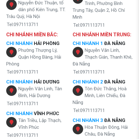
Nguyễn Đức Thuận, tổ
Trinh, Phường Bình
dân phố Kiên Trung, TT.
Trưng Tây, Quận 2, Hồ Chí
Trâu Quỳ, Hà Nội
Minh
Tel:0971113711
Tel:0971113711
CHI NHÁNH MIỀN BẮC:
CHI NHÁNH MIỀN TRUNG:
CHI NHÁNH
HẢI PHÒNG
CHI NHÁNH 1
ĐÀ NẴNG
Phường Thượng Lý,
Nguyễn Văn Linh,
Quận Hồng Bàng, Hải
Thạch Gián, Thanh Khê,
Phòng
Đà Nẵng
Tel:0971113711
Tel:0971113711
CHI NHÁNH
HẢI DƯƠNG
CHI NHÁNH 2
ĐÀ NẴNG
Nguyễn Văn Linh, Tân
Tôn Đức Thắng, Hoà
Bình, Hải Dương
Minh, Liên Chiểu, Đà
Nẵng
Tel:0971113711
Tel:0971113711
CHI NHÁNH
VĨNH PHÚC
Tân Triều, Lập Thạch,
CHI NHÁNH 3
ĐÀ NẴNG
Vĩnh Phúc
Hòa Thuận Đông, Hải
Châu, Đà Nẵng
Tel:0971113711