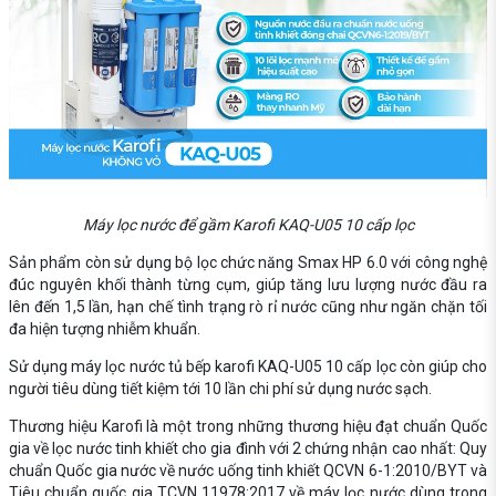
Máy lọc nước để gầm Karofi KAQ-U05 10 cấp lọc
Sản phẩm còn sử dụng bộ lọc chức năng Smax HP 6.0 với công nghệ
đúc nguyên khối thành từng cụm, giúp tăng lưu lượng nước đầu ra
lên đến 1,5 lần, hạn chế tình trạng rò rỉ nước cũng như ngăn chặn tối
đa hiện tượng nhiễm khuẩn.
Sử dụng máy lọc nước tủ bếp karofi KAQ-U05 10 cấp lọc còn giúp cho
người tiêu dùng tiết kiệm tới 10 lần chi phí sử dụng nước sạch.
Thương hiệu Karofi là một trong những thương hiệu đạt chuẩn Quốc
gia về lọc nước tinh khiết cho gia đình với 2 chứng nhận cao nhất: Quy
chuẩn Quốc gia nước về nước uống tinh khiết QCVN 6-1:2010/BYT và
Tiêu chuẩn quốc gia TCVN 11978:2017 về máy lọc nước dùng trong