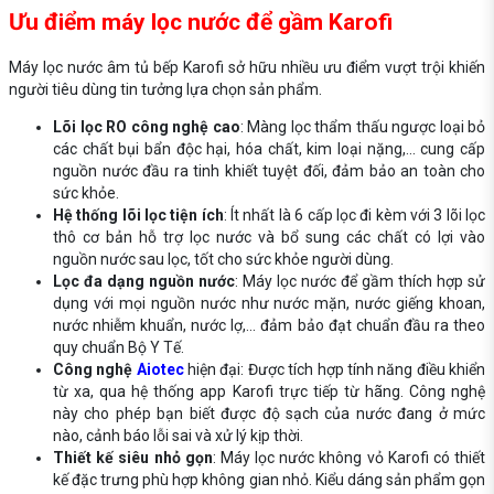
Ưu điểm máy lọc nước để gầm Karofi
Máy lọc nước âm tủ bếp Karofi
sở hữu nhiều ưu điểm vượt trội khiến
người tiêu dùng tin tưởng lựa chọn sản phẩm.
Lõi lọc RO công nghệ cao
: Màng lọc thẩm thấu ngược loại bỏ
các chất bụi bẩn độc hại, hóa chất, kim loại nặng,... cung cấp
nguồn nước đầu ra tinh khiết tuyệt đối, đảm bảo an toàn cho
sức khỏe.
Hệ thống lõi lọc tiện ích
: Ít nhất là 6 cấp lọc đi kèm với 3 lõi lọc
thô cơ bản hỗ trợ lọc nước và bổ sung các chất có lợi vào
nguồn nước sau lọc, tốt cho sức khỏe người dùng.
Lọc đa dạng nguồn nước
: Máy lọc nước để gầm thích hợp sử
dụng với mọi nguồn nước như nước mặn, nước giếng khoan,
nước nhiễm khuẩn, nước lợ,... đảm bảo đạt chuẩn đầu ra theo
quy chuẩn Bộ Y Tế.
Công nghệ
Aiotec
hiện đại: Được tích hợp tính năng điều khiển
từ xa, qua hệ thống app Karofi trực tiếp từ hãng. Công nghệ
này cho phép bạn biết được độ sạch của nước đang ở mức
nào, cảnh báo lỗi sai và xử lý kịp thời.
Thiết kế siêu nhỏ gọn
: Máy lọc nước không vỏ Karofi có thiết
kế đặc trưng phù hợp không gian nhỏ. Kiểu dáng sản phẩm gọn