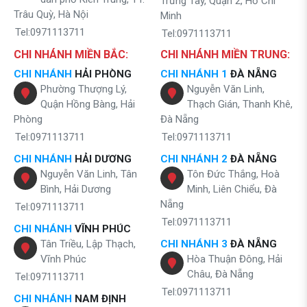
Trưng Tây, Quận 2, Hồ Chí
Trâu Quỳ, Hà Nội
Minh
Tel:0971113711
Tel:0971113711
CHI NHÁNH MIỀN BẮC:
CHI NHÁNH MIỀN TRUNG:
CHI NHÁNH
HẢI PHÒNG
CHI NHÁNH 1
ĐÀ NẴNG
Phường Thượng Lý,
Nguyễn Văn Linh,
Quận Hồng Bàng, Hải
Thạch Gián, Thanh Khê,
Phòng
Đà Nẵng
Tel:0971113711
Tel:0971113711
CHI NHÁNH
HẢI DƯƠNG
CHI NHÁNH 2
ĐÀ NẴNG
Nguyễn Văn Linh, Tân
Tôn Đức Thắng, Hoà
Bình, Hải Dương
Minh, Liên Chiểu, Đà
Nẵng
Tel:0971113711
Tel:0971113711
CHI NHÁNH
VĨNH PHÚC
Tân Triều, Lập Thạch,
CHI NHÁNH 3
ĐÀ NẴNG
Vĩnh Phúc
Hòa Thuận Đông, Hải
Châu, Đà Nẵng
Tel:0971113711
Tel:0971113711
CHI NHÁNH
NAM ĐỊNH