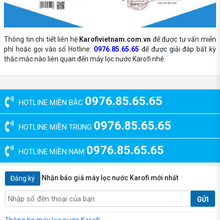
Thông tin chi tiết liên hệ
Karofivietnam.com.vn
để được tư vấn miễn
phí hoặc gọi vào số Hotline:
0976.85.65.65
để được giải đáp bất kỳ
thắc mắc nào liên quan đến máy lọc nước Karofi nhé.
0976.85.65.65
HOTLINE MIỀN BẮC
0976.85.65.65
HOTLINE MIỀN TRUNG
0976.85.65.65
HOTLINE MIỀN NAM
Nhận báo giá máy lọc nước Karofi mới nhất
Đăng ký
GỬI