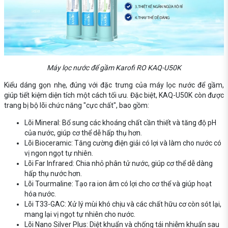
Máy lọc nước để gầm Karofi RO KAQ-U50K
Kiểu dáng gọn nhẹ, đúng với đặc trưng của máy lọc nước để gầm,
giúp tiết kiệm diện tích một cách tối ưu. Đặc biệt, KAQ-U50K còn được
trang bị bộ lõi chức năng "cực chất", bao gồm:
Lõi Mineral: Bổ sung các khoáng chất cần thiết và tăng độ pH
của nước, giúp cơ thể dễ hấp thụ hơn.
Lõi Bioceramic: Tăng cường điện giải có lợi và làm cho nước có
vị ngon ngọt tự nhiên.
Lõi Far Infrared: Chia nhỏ phân tử nước, giúp cơ thể dễ dàng
hấp thụ nước hơn.
Lõi Tourmaline: Tạo ra ion âm có lợi cho cơ thể và giúp hoạt
hóa nước.
Lõi T33-GAC: Xử lý mùi khó chịu và các chất hữu cơ còn sót lại,
mang lại vị ngọt tự nhiên cho nước.
Lõi Nano Silver Plus: Diệt khuẩn và chống tái nhiễm khuẩn sau