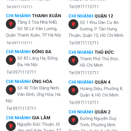
Tel:0971113711
Tel:0971113711
CHI NHÁNH
THANH XUÂN
CHI NHÁNH
QUẬN 12
Tầng 3 Tòa Nhà N4D,
Số 1 Khu Dân Cư An
Số 50 Lê Văn Lương,
Sương, P. Tân Hưng
Quận Thanh Xuân, TP Hà Nội
Thuận, Quận 12, Hồ Chí Minh
Tel:0971113711
Tel:0971113711
CHI NHÁNH
ĐỐNG ĐA
CHI NHÁNH
THỦ ĐỨC
Số 83 Láng Hạ, Đống
Thành Phố Thủ Đức,
Đa, Hà Nội
Hồ Chí Minh
Tel:0971113711
Tel:0971113711
CHI NHÁNH
ỨNG HÒA
CHI NHÁNH
QUẬN 4
Số 40 Trần Đăng Ninh,
Hoàng Diệu, Phường 8,
Vân Đình, Ứng Hòa, Hà
Quận 4, Hồ Chí Minh
Nội
Tel:0971113711
Tel:0971113711
CHI NHÁNH
QUẬN 2
CHI NHÁNH
GIA LÂM
Đường Nguyễn Duy
Nguyễn Đức Thuận, tổ
Trinh, Phường Bình
dân phố Kiên Trung, TT.