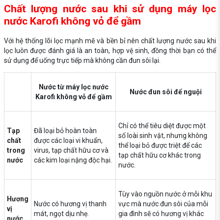
Chất lượng nước sau khi sử dụng máy lọc
nước Karofi không vỏ để gầm
Với hệ thống lõi lọc mạnh mẽ và bền bỉ nên chất lượng nước sau khi
lọc luôn được đánh giá là an toàn, hợp vệ sinh, đồng thời bạn có thể
sử dụng để uống trực tiếp mà không cần đun sôi lại.
Nước từ máy lọc nước
Nước đun sôi để nguội
Karofi không vỏ để gầm
Chỉ có thể tiêu diệt được một
Tạp
Đã loại bỏ hoàn toàn
số loài sinh vật, nhưng không
chất
được các loại vi khuẩn,
thể loại bỏ được triệt để các
trong
virus, tạp chất hữu cơ và
tạp chất hữu cơ khác trong
nước
các kim loại nặng độc hại.
nước.
Tùy vào nguồn nước ở mỗi khu
Hương
Nước có hương vị thanh
vực mà nước đun sôi của mỗi
vị
mát, ngọt dịu nhẹ.
gia đình sẽ có hương vị khác
nước