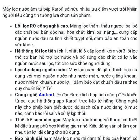
Máy lọc nước âm tủ bếp Karofi
sở hữu nhiều ưu điểm vượt trội khiến
người tiêu dùng tin tưởng lựa chọn sản phẩm.
Lõi lọc RO công nghệ cao
: Màng lọc thẩm thấu ngược loại bỏ
các chất bụi bẩn độc hại, hóa chất, kim loại nặng,... cung cấp
nguồn nước đầu ra tinh khiết tuyệt đối, đảm bảo an toàn cho
sức khỏe.
Hệ thống lõi lọc tiện ích
: Ít nhất là 6 cấp lọc đi kèm với 3 lõi lọc
thô cơ bản hỗ trợ lọc nước và bổ sung các chất có lợi vào
nguồn nước sau lọc, tốt cho sức khỏe người dùng.
Lọc đa dạng nguồn nước
: Máy lọc nước để gầm thích hợp sử
dụng với mọi nguồn nước như nước mặn, nước giếng khoan,
nước nhiễm khuẩn, nước lợ,... đảm bảo đạt chuẩn đầu ra theo
quy chuẩn Bộ Y Tế.
Công nghệ
Aiotec
hiện đại: Được tích hợp tính năng điều khiển
từ xa, qua hệ thống app Karofi trực tiếp từ hãng. Công nghệ
này cho phép bạn biết được độ sạch của nước đang ở mức
nào, cảnh báo lỗi sai và xử lý kịp thời.
Thiết kế siêu nhỏ gọn
: Máy lọc nước không vỏ Karofi có thiết
kế đặc trưng phù hợp không gian nhỏ. Kiểu dáng sản phẩm gọn
nhẹ, tiện lợi, dễ dàng cho sử dụng.
Bảo hành dài hạn
: Máy lọc nước để gầm tủ bếp của Karofi có