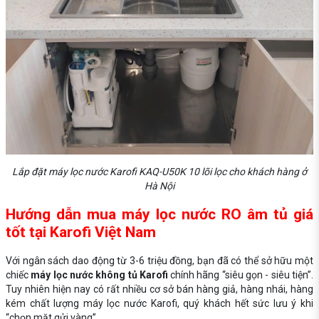
Lắp đặt máy lọc nước Karofi KAQ-U50K 10 lõi lọc cho khách hàng ở
Hà Nội
Hướng dẫn mua máy lọc nước RO âm tủ giá
tốt tại Karofi Việt Nam
Với ngân sách dao động từ 3-6 triệu đồng, bạn đã có thể sở hữu một
chiếc
máy lọc nước không tủ Karofi
chính hãng “siêu gọn - siêu tiện”.
Tuy nhiên hiện nay có rất nhiều cơ sở bán hàng giả, hàng nhái, hàng
kém chất lượng máy lọc nước Karofi, quý khách hết sức lưu ý khi
“chọn mặt gửi vàng”.