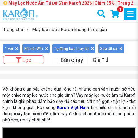
Máy Lọc Nước Âm Tủ Để Gầm Karofi 2026 | Giảm 35% | Trang 2
1
Trang chủ
/
Máy lọc nước Karofi không tủ để gầm
1 vòi
Kết nối Wifi
Tự động báo thay lõi
Xóa tất cả
Bán chạy
Giá
Lọc
Với không gian bếp không quá rộng rãi nhưng bạn vẫn muốn sở hữu
một chiếc máy lọc nước cho gia đình? Vậy máy lọc nước âm tủ Karofi
chính là giải pháp đảm bảo đầy đủ các tiêu chí nhỏ gọn - tiện lợi - tiết
kiệm không gian. Hãy cùng
Karofi Việt Nam
tìm hiểu chi tiết hơn về
dòng
máy lọc nước để gầm
này để lựa chọn được mẫu sản phẩm
phù hợp, ưng ý nhất nhé!