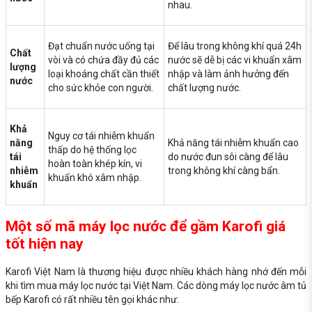
nhau.
Đạt chuẩn nước uống tại
Để lâu trong không khí quá 24h
Chất
vòi và có chứa đầy đủ các
nước sẽ dễ bị các vi khuẩn xâm
lượng
loại khoáng chất cần thiết
nhập và làm ảnh hưởng đến
nước
cho sức khỏe con người.
chất lượng nước.
Khả
Nguy cơ tái nhiễm khuẩn
năng
Khả năng tái nhiễm khuẩn cao
thấp do hệ thống lọc
tái
do nước đun sôi càng để lâu
hoàn toàn khép kín, vi
nhiễm
trong không khí càng bẩn.
khuẩn khó xâm nhập.
khuẩn
Một số mã máy lọc nước để gầm Karofi giá
tốt hiện nay
Karofi Việt Nam là thương hiệu được nhiều khách hàng nhớ đến mỗi
khi tìm mua máy lọc nước tại Việt Nam. Các dòng máy lọc nước âm tủ
bếp Karofi có rất nhiều tên gọi khác như: