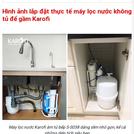
Hình ảnh lắp đặt thực tế máy lọc nước không
tủ để gầm Karofi
Máy lọc nước Karofi âm tủ bếp S-S038 dáng slim nhỏ gọn, kể cả
những diện tích siêu hẹp