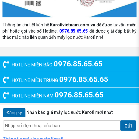
Thông tin chi tiết liên hệ
Karofivietnam.com.vn
để được tư vấn miễn
phí hoặc gọi vào số Hotline:
0976.85.65.65
để được giải đáp bất kỳ
thắc mắc nào liên quan đến máy lọc nước Karofi nhé.
0976.85.65.65
HOTLINE MIỀN BẮC
0976.85.65.65
HOTLINE MIỀN TRUNG
0976.85.65.65
HOTLINE MIỀN NAM
Nhận báo giá máy lọc nước Karofi mới nhất
Đăng ký
GỬI