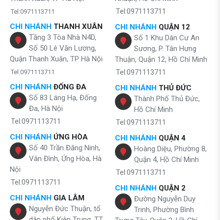
Tel:0971113711
Tel:0971113711
CHI NHÁNH
THANH XUÂN
CHI NHÁNH
QUẬN 12
Tầng 3 Tòa Nhà N4D,
Số 1 Khu Dân Cư An
Số 50 Lê Văn Lương,
Sương, P. Tân Hưng
Quận Thanh Xuân, TP Hà Nội
Thuận, Quận 12, Hồ Chí Minh
Tel:0971113711
Tel:0971113711
CHI NHÁNH
ĐỐNG ĐA
CHI NHÁNH
THỦ ĐỨC
Số 83 Láng Hạ, Đống
Thành Phố Thủ Đức,
Đa, Hà Nội
Hồ Chí Minh
Tel:0971113711
Tel:0971113711
CHI NHÁNH
ỨNG HÒA
CHI NHÁNH
QUẬN 4
Số 40 Trần Đăng Ninh,
Hoàng Diệu, Phường 8,
Vân Đình, Ứng Hòa, Hà
Quận 4, Hồ Chí Minh
Nội
Tel:0971113711
Tel:0971113711
CHI NHÁNH
QUẬN 2
CHI NHÁNH
GIA LÂM
Đường Nguyễn Duy
Nguyễn Đức Thuận, tổ
Trinh, Phường Bình
dân phố Kiên Trung, TT.