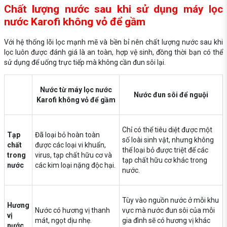
Chất lượng nước sau khi sử dụng máy lọc
nước Karofi không vỏ để gầm
Với hệ thống lõi lọc mạnh mẽ và bền bỉ nên chất lượng nước sau khi
lọc luôn được đánh giá là an toàn, hợp vệ sinh, đồng thời bạn có thể
sử dụng để uống trực tiếp mà không cần đun sôi lại.
Nước từ máy lọc nước
Nước đun sôi để nguội
Karofi không vỏ để gầm
Chỉ có thể tiêu diệt được một
Tạp
Đã loại bỏ hoàn toàn
số loài sinh vật, nhưng không
chất
được các loại vi khuẩn,
thể loại bỏ được triệt để các
trong
virus, tạp chất hữu cơ và
tạp chất hữu cơ khác trong
nước
các kim loại nặng độc hại.
nước.
Tùy vào nguồn nước ở mỗi khu
Hương
Nước có hương vị thanh
vực mà nước đun sôi của mỗi
vị
mát, ngọt dịu nhẹ.
gia đình sẽ có hương vị khác
nước