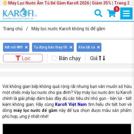
Máy Lọc Nước Âm Tủ Để Gầm Karofi 2026 | Giảm 35% | Trang 2
1
Trang chủ
/
Máy lọc nước Karofi không tủ để gầm
Kết nối Wifi
Tự động báo thay lõi
Xóa tất cả
Bán chạy
Giá
Lọc
Với không gian bếp không quá rộng rãi nhưng bạn vẫn muốn sở hữu
một chiếc máy lọc nước cho gia đình? Vậy máy lọc nước âm tủ Karofi
chính là giải pháp đảm bảo đầy đủ các tiêu chí nhỏ gọn - tiện lợi - tiết
kiệm không gian. Hãy cùng
Karofi Việt Nam
tìm hiểu chi tiết hơn về
dòng
máy lọc nước để gầm
này để lựa chọn được mẫu sản phẩm
phù hợp, ưng ý nhất nhé!