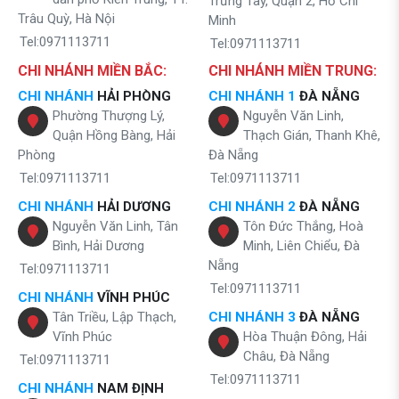
Trưng Tây, Quận 2, Hồ Chí
Trâu Quỳ, Hà Nội
Minh
Tel:0971113711
Tel:0971113711
CHI NHÁNH MIỀN BẮC:
CHI NHÁNH MIỀN TRUNG:
CHI NHÁNH
HẢI PHÒNG
CHI NHÁNH 1
ĐÀ NẴNG
Phường Thượng Lý,
Nguyễn Văn Linh,
Quận Hồng Bàng, Hải
Thạch Gián, Thanh Khê,
Phòng
Đà Nẵng
Tel:0971113711
Tel:0971113711
CHI NHÁNH
HẢI DƯƠNG
CHI NHÁNH 2
ĐÀ NẴNG
Nguyễn Văn Linh, Tân
Tôn Đức Thắng, Hoà
Bình, Hải Dương
Minh, Liên Chiểu, Đà
Nẵng
Tel:0971113711
Tel:0971113711
CHI NHÁNH
VĨNH PHÚC
Tân Triều, Lập Thạch,
CHI NHÁNH 3
ĐÀ NẴNG
Vĩnh Phúc
Hòa Thuận Đông, Hải
Châu, Đà Nẵng
Tel:0971113711
Tel:0971113711
CHI NHÁNH
NAM ĐỊNH