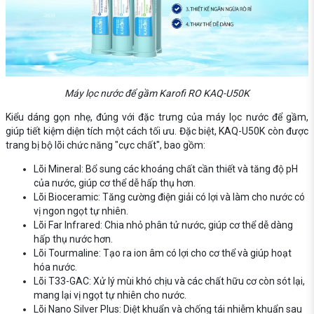
Máy lọc nước để gầm Karofi RO KAQ-U50K
Kiểu dáng gọn nhẹ, đúng với đặc trưng của máy lọc nước để gầm,
giúp tiết kiệm diện tích một cách tối ưu. Đặc biệt, KAQ-U50K còn được
trang bị bộ lõi chức năng "cực chất", bao gồm:
Lõi Mineral: Bổ sung các khoáng chất cần thiết và tăng độ pH
của nước, giúp cơ thể dễ hấp thụ hơn.
Lõi Bioceramic: Tăng cường điện giải có lợi và làm cho nước có
vị ngon ngọt tự nhiên.
Lõi Far Infrared: Chia nhỏ phân tử nước, giúp cơ thể dễ dàng
hấp thụ nước hơn.
Lõi Tourmaline: Tạo ra ion âm có lợi cho cơ thể và giúp hoạt
hóa nước.
Lõi T33-GAC: Xử lý mùi khó chịu và các chất hữu cơ còn sót lại,
mang lại vị ngọt tự nhiên cho nước.
Lõi Nano Silver Plus: Diệt khuẩn và chống tái nhiễm khuẩn sau