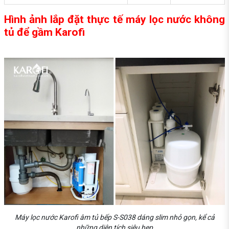
Hình ảnh lắp đặt thực tế máy lọc nước không
tủ để gầm Karofi
Máy lọc nước Karofi âm tủ bếp S-S038 dáng slim nhỏ gọn, kể cả
những diện tích siêu hẹp