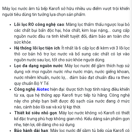
Máy lọc nước âm tủ bếp Karofi
sở hữu nhiều ưu điểm vượt trội khiến
người tiêu dùng tin tưởng lựa chọn sản phẩm.
Lõi lọc RO công nghệ cao
: Màng lọc thẩm thấu ngược loại bỏ
các chất bụi bẩn độc hại, hóa chất, kim loại nặng,... cung cấp
nguồn nước đầu ra tinh khiết tuyệt đối, đảm bảo an toàn cho
sức khỏe.
Hệ thống lõi lọc tiện ích
: Ít nhất là 6 cấp lọc đi kèm với 3 lõi lọc
thô cơ bản hỗ trợ lọc nước và bổ sung các chất có lợi vào
nguồn nước sau lọc, tốt cho sức khỏe người dùng.
Lọc đa dạng nguồn nước
: Máy lọc nước để gầm thích hợp sử
dụng với mọi nguồn nước như nước mặn, nước giếng khoan,
nước nhiễm khuẩn, nước lợ,... đảm bảo đạt chuẩn đầu ra theo
quy chuẩn Bộ Y Tế.
Công nghệ
Aiotec
hiện đại: Được tích hợp tính năng điều khiển
từ xa, qua hệ thống app Karofi trực tiếp từ hãng. Công nghệ
này cho phép bạn biết được độ sạch của nước đang ở mức
nào, cảnh báo lỗi sai và xử lý kịp thời.
Thiết kế siêu nhỏ gọn
: Máy lọc nước không vỏ Karofi có thiết
kế đặc trưng phù hợp không gian nhỏ. Kiểu dáng sản phẩm gọn
nhẹ, tiện lợi, dễ dàng cho sử dụng.
Bảo hành dài hạn
: Máy lọc nước để gầm tủ bếp của Karofi có