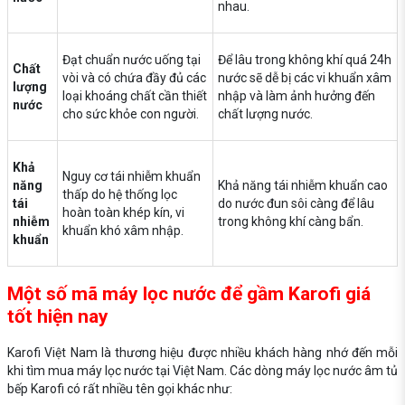
nhau.
Đạt chuẩn nước uống tại
Để lâu trong không khí quá 24h
Chất
vòi và có chứa đầy đủ các
nước sẽ dễ bị các vi khuẩn xâm
lượng
loại khoáng chất cần thiết
nhập và làm ảnh hưởng đến
nước
cho sức khỏe con người.
chất lượng nước.
Khả
Nguy cơ tái nhiễm khuẩn
năng
Khả năng tái nhiễm khuẩn cao
thấp do hệ thống lọc
tái
do nước đun sôi càng để lâu
hoàn toàn khép kín, vi
nhiễm
trong không khí càng bẩn.
khuẩn khó xâm nhập.
khuẩn
Một số mã máy lọc nước để gầm Karofi giá
tốt hiện nay
Karofi Việt Nam là thương hiệu được nhiều khách hàng nhớ đến mỗi
khi tìm mua máy lọc nước tại Việt Nam. Các dòng máy lọc nước âm tủ
bếp Karofi có rất nhiều tên gọi khác như: