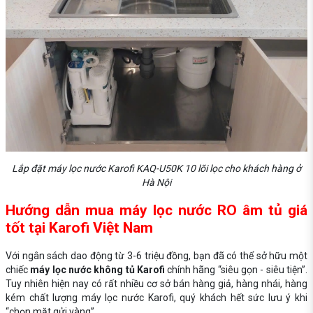
Lắp đặt máy lọc nước Karofi KAQ-U50K 10 lõi lọc cho khách hàng ở
Hà Nội
Hướng dẫn mua máy lọc nước RO âm tủ giá
tốt tại Karofi Việt Nam
Với ngân sách dao động từ 3-6 triệu đồng, bạn đã có thể sở hữu một
chiếc
máy lọc nước không tủ Karofi
chính hãng “siêu gọn - siêu tiện”.
Tuy nhiên hiện nay có rất nhiều cơ sở bán hàng giả, hàng nhái, hàng
kém chất lượng máy lọc nước Karofi, quý khách hết sức lưu ý khi
“chọn mặt gửi vàng”.