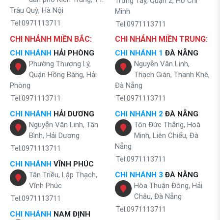
Trưng Tây, Quận 2, Hồ Chí
Trâu Quỳ, Hà Nội
Minh
Tel:0971113711
Tel:0971113711
CHI NHÁNH MIỀN BẮC:
CHI NHÁNH MIỀN TRUNG:
CHI NHÁNH
HẢI PHÒNG
CHI NHÁNH 1
ĐÀ NẴNG
Phường Thượng Lý,
Nguyễn Văn Linh,
Quận Hồng Bàng, Hải
Thạch Gián, Thanh Khê,
Phòng
Đà Nẵng
Tel:0971113711
Tel:0971113711
CHI NHÁNH
HẢI DƯƠNG
CHI NHÁNH 2
ĐÀ NẴNG
Nguyễn Văn Linh, Tân
Tôn Đức Thắng, Hoà
Bình, Hải Dương
Minh, Liên Chiểu, Đà
Nẵng
Tel:0971113711
Tel:0971113711
CHI NHÁNH
VĨNH PHÚC
Tân Triều, Lập Thạch,
CHI NHÁNH 3
ĐÀ NẴNG
Vĩnh Phúc
Hòa Thuận Đông, Hải
Châu, Đà Nẵng
Tel:0971113711
Tel:0971113711
CHI NHÁNH
NAM ĐỊNH