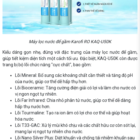
Máy lọc nước để gầm Karofi RO KAQ-U50K
Kiểu dáng gọn nhẹ, đúng với đặc trưng của máy lọc nước để gầm,
giúp tiết kiệm diện tích một cách tối ưu. Đặc biệt, KAQ-U50K còn được
trang bị bộ lõi chức năng "cực chất", bao gồm:
Lõi Mineral: Bổ sung các khoáng chất cần thiết và tăng độ pH
của nước, giúp cơ thể dễ hấp thụ hơn.
Lõi Bioceramic: Tăng cường điện giải có lợi và làm cho nước có
vị ngon ngọt tự nhiên.
Lõi Far Infrared: Chia nhỏ phân tử nước, giúp cơ thể dễ dàng
hấp thụ nước hơn.
Lõi Tourmaline: Tạo ra ion âm có lợi cho cơ thể và giúp hoạt
hóa nước.
Lõi T33-GAC: Xử lý mùi khó chịu và các chất hữu cơ còn sót lại,
mang lại vị ngọt tự nhiên cho nước.
Lõi Nano Silver Plus: Diệt khuẩn và chống tái nhiễm khuẩn sau