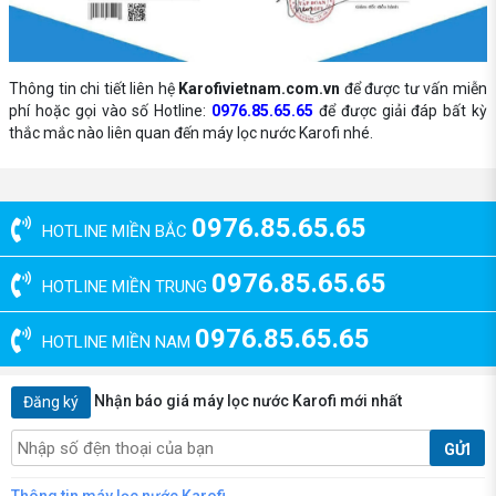
Thông tin chi tiết liên hệ
Karofivietnam.com.vn
để được tư vấn miễn
phí hoặc gọi vào số Hotline:
0976.85.65.65
để được giải đáp bất kỳ
thắc mắc nào liên quan đến máy lọc nước Karofi nhé.
0976.85.65.65
HOTLINE MIỀN BẮC
0976.85.65.65
HOTLINE MIỀN TRUNG
0976.85.65.65
HOTLINE MIỀN NAM
Nhận báo giá máy lọc nước Karofi mới nhất
Đăng ký
GỬI