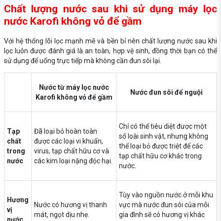
Chất lượng nước sau khi sử dụng máy lọc
nước Karofi không vỏ để gầm
Với hệ thống lõi lọc mạnh mẽ và bền bỉ nên chất lượng nước sau khi
lọc luôn được đánh giá là an toàn, hợp vệ sinh, đồng thời bạn có thể
sử dụng để uống trực tiếp mà không cần đun sôi lại.
Nước từ máy lọc nước
Nước đun sôi để nguội
Karofi không vỏ để gầm
Chỉ có thể tiêu diệt được một
Tạp
Đã loại bỏ hoàn toàn
số loài sinh vật, nhưng không
chất
được các loại vi khuẩn,
thể loại bỏ được triệt để các
trong
virus, tạp chất hữu cơ và
tạp chất hữu cơ khác trong
nước
các kim loại nặng độc hại.
nước.
Tùy vào nguồn nước ở mỗi khu
Hương
Nước có hương vị thanh
vực mà nước đun sôi của mỗi
vị
mát, ngọt dịu nhẹ.
gia đình sẽ có hương vị khác
nước