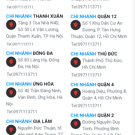
Tel:0971113711
Tel:0971113711
CHI NHÁNH
THANH XUÂN
CHI NHÁNH
QUẬN 12
Tầng 3 Tòa Nhà N4D,
Số 1 Khu Dân Cư An
Số 50 Lê Văn Lương,
Sương, P. Tân Hưng
Quận Thanh Xuân, TP Hà Nội
Thuận, Quận 12, Hồ Chí Minh
Tel:0971113711
Tel:0971113711
CHI NHÁNH
ĐỐNG ĐA
CHI NHÁNH
THỦ ĐỨC
Số 83 Láng Hạ, Đống
Thành Phố Thủ Đức,
Đa, Hà Nội
Hồ Chí Minh
Tel:0971113711
Tel:0971113711
CHI NHÁNH
ỨNG HÒA
CHI NHÁNH
QUẬN 4
Số 40 Trần Đăng Ninh,
Hoàng Diệu, Phường 8,
Vân Đình, Ứng Hòa, Hà
Quận 4, Hồ Chí Minh
Nội
Tel:0971113711
Tel:0971113711
CHI NHÁNH
QUẬN 2
CHI NHÁNH
GIA LÂM
Đường Nguyễn Duy
Nguyễn Đức Thuận, tổ
Trinh, Phường Bình
dân phố Kiên Trung, TT.