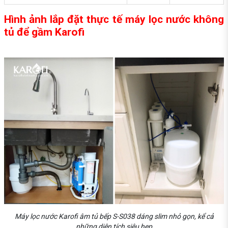
Hình ảnh lắp đặt thực tế máy lọc nước không
tủ để gầm Karofi
Máy lọc nước Karofi âm tủ bếp S-S038 dáng slim nhỏ gọn, kể cả
những diện tích siêu hẹp