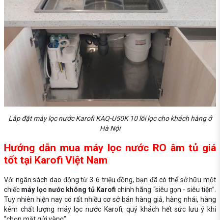
Lắp đặt máy lọc nước Karofi KAQ-U50K 10 lõi lọc cho khách hàng ở
Hà Nội
Hướng dẫn mua máy lọc nước RO âm tủ giá
tốt tại Karofi Việt Nam
Với ngân sách dao động từ 3-6 triệu đồng, bạn đã có thể sở hữu một
chiếc
máy lọc nước không tủ Karofi
chính hãng “siêu gọn - siêu tiện”.
Tuy nhiên hiện nay có rất nhiều cơ sở bán hàng giả, hàng nhái, hàng
kém chất lượng máy lọc nước Karofi, quý khách hết sức lưu ý khi
“chọn mặt gửi vàng”.