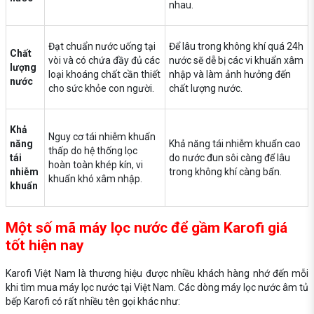
nhau.
Đạt chuẩn nước uống tại
Để lâu trong không khí quá 24h
Chất
vòi và có chứa đầy đủ các
nước sẽ dễ bị các vi khuẩn xâm
lượng
loại khoáng chất cần thiết
nhập và làm ảnh hưởng đến
nước
cho sức khỏe con người.
chất lượng nước.
Khả
Nguy cơ tái nhiễm khuẩn
năng
Khả năng tái nhiễm khuẩn cao
thấp do hệ thống lọc
tái
do nước đun sôi càng để lâu
hoàn toàn khép kín, vi
nhiễm
trong không khí càng bẩn.
khuẩn khó xâm nhập.
khuẩn
Một số mã máy lọc nước để gầm Karofi giá
tốt hiện nay
Karofi Việt Nam là thương hiệu được nhiều khách hàng nhớ đến mỗi
khi tìm mua máy lọc nước tại Việt Nam. Các dòng máy lọc nước âm tủ
bếp Karofi có rất nhiều tên gọi khác như: