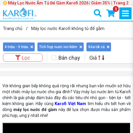
Máy Lọc Nước Âm Tủ Để Gầm Karofi 2026 | Giảm 35% | Trang 2
1
Trang chủ
/
Máy lọc nước Karofi không tủ để gầm
4 triệu - 5 triệu
Tích hợp nước ion kiềm
Xóa tất cả
Bán chạy
Giá
Lọc
Với không gian bếp không quá rộng rãi nhưng bạn vẫn muốn sở hữu
một chiếc máy lọc nước cho gia đình? Vậy máy lọc nước âm tủ Karofi
chính là giải pháp đảm bảo đầy đủ các tiêu chí nhỏ gọn - tiện lợi - tiết
kiệm không gian. Hãy cùng
Karofi Việt Nam
tìm hiểu chi tiết hơn về
dòng
máy lọc nước để gầm
này để lựa chọn được mẫu sản phẩm
phù hợp, ưng ý nhất nhé!