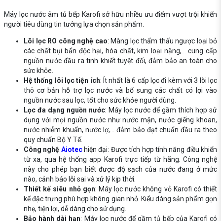
Máy lọc nước âm tủ bếp Karofi
sở hữu nhiều ưu điểm vượt trội khiến
người tiêu dùng tin tưởng lựa chọn sản phẩm.
Lõi lọc RO công nghệ cao
: Màng lọc thẩm thấu ngược loại bỏ
các chất bụi bẩn độc hại, hóa chất, kim loại nặng,... cung cấp
nguồn nước đầu ra tinh khiết tuyệt đối, đảm bảo an toàn cho
sức khỏe.
Hệ thống lõi lọc tiện ích
: Ít nhất là 6 cấp lọc đi kèm với 3 lõi lọc
thô cơ bản hỗ trợ lọc nước và bổ sung các chất có lợi vào
nguồn nước sau lọc, tốt cho sức khỏe người dùng.
Lọc đa dạng nguồn nước
: Máy lọc nước để gầm thích hợp sử
dụng với mọi nguồn nước như nước mặn, nước giếng khoan,
nước nhiễm khuẩn, nước lợ,... đảm bảo đạt chuẩn đầu ra theo
quy chuẩn Bộ Y Tế.
Công nghệ
Aiotec
hiện đại: Được tích hợp tính năng điều khiển
từ xa, qua hệ thống app Karofi trực tiếp từ hãng. Công nghệ
này cho phép bạn biết được độ sạch của nước đang ở mức
nào, cảnh báo lỗi sai và xử lý kịp thời.
Thiết kế siêu nhỏ gọn
: Máy lọc nước không vỏ Karofi có thiết
kế đặc trưng phù hợp không gian nhỏ. Kiểu dáng sản phẩm gọn
nhẹ, tiện lợi, dễ dàng cho sử dụng.
Bảo hành dài hạn
: Máy lọc nước để gầm tủ bếp của Karofi có