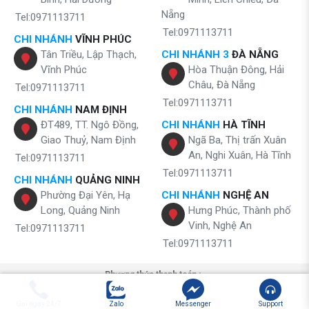
Nẵng
Tel:0971113711
Tel:0971113711
CHI NHÁNH
VĨNH PHÚC
Tân Triều, Lập Thạch,
CHI NHÁNH 3
ĐÀ NẴNG
Vĩnh Phúc
Hòa Thuận Đông, Hải
Châu, Đà Nẵng
Tel:0971113711
Tel:0971113711
CHI NHÁNH
NAM ĐỊNH
ĐT489, TT. Ngô Đồng,
CHI NHÁNH
HÀ TĨNH
Giao Thuỷ, Nam Định
Ngã Ba, Thị trấn Xuân
An, Nghi Xuân, Hà Tĩnh
Tel:0971113711
Tel:0971113711
CHI NHÁNH
QUẢNG NINH
Phường Đại Yên, Hạ
CHI NHÁNH
NGHỆ AN
Long, Quảng Ninh
Hưng Phúc, Thành phố
Vinh, Nghệ An
Tel:0971113711
Tel:0971113711
Phương thức thanh toán :
Gọi ngay 24/7
Zalo
Messenger
Support