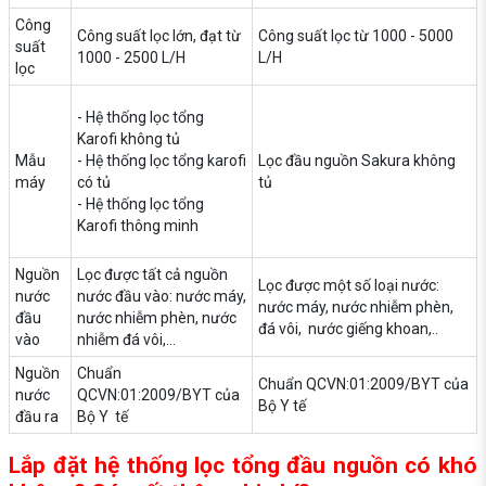
Công
Công suất lọc lớn, đạt từ
Công suất lọc từ 1000 - 5000
suất
1000 - 2500 L/H
L/H
lọc
- Hệ thống lọc tổng
Karofi không tủ
Mẫu
- Hệ thống lọc tổng karofi
Lọc đầu nguồn Sakura không
máy
có tủ
tủ
- Hệ thống lọc tổng
Karofi thông minh
Nguồn
Lọc được tất cả nguồn
Lọc được một số loại nước:
nước
nước đầu vào: nước máy,
nước máy, nước nhiễm phèn,
đầu
nước nhiễm phèn, nước
đá vôi, nước giếng khoan,..
vào
nhiễm đá vôi,...
Nguồn
Chuẩn
Chuẩn QCVN:01:2009/BYT của
nước
QCVN:01:2009/BYT của
Bộ Y tế
đầu ra
Bộ Y tế
Lắp đặt hệ thống lọc tổng đầu nguồn có khó