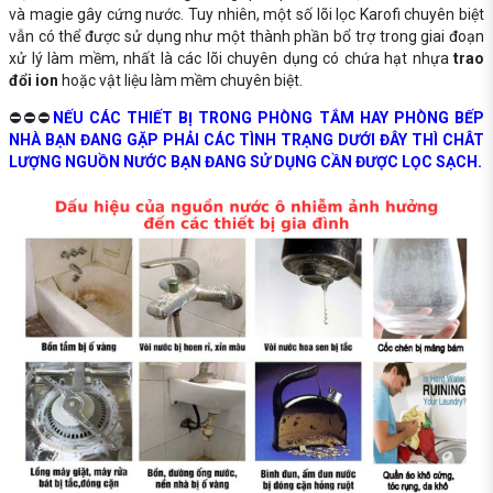
và magie gây cứng nước. Tuy nhiên, một số lõi lọc Karofi chuyên biệt
vẫn có thể được sử dụng như một thành phần bổ trợ trong giai đoạn
xử lý làm mềm, nhất là các lõi chuyên dụng có chứa hạt nhựa
trao
đổi ion
hoặc vật liệu làm mềm chuyên biệt.
⛔⛔⛔
NẾU CÁC THIẾT BỊ TRONG PHÒNG TẮM HAY PHÒNG BẾP
NHÀ BẠN ĐANG GẶP PHẢI CÁC TÌNH TRẠNG DƯỚI ĐÂY THÌ CHÂT
LƯỢNG NGUỒN NƯỚC BẠN ĐANG SỬ DỤNG CẦN ĐƯỢC LỌC SẠCH.