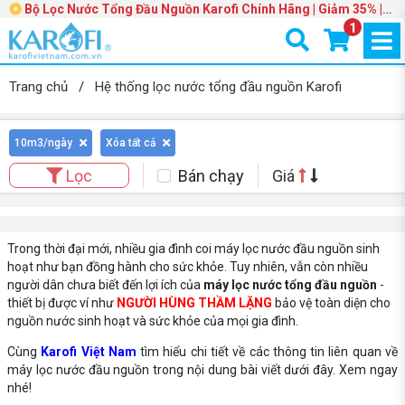
Bộ Lọc Nước Tổng Đầu Nguồn Karofi Chính Hãng | Giảm 35% |
Trang 3
1
Trang chủ
/
Hệ thống lọc nước tổng đầu nguồn Karofi
10m3/ngày
Xóa tất cả
Bán chạy
Giá
Lọc
Trong thời đại mới, nhiều gia đình coi máy lọc nước đầu nguồn sinh
hoạt như bạn đồng hành cho sức khỏe. Tuy nhiên, vẫn còn nhiều
người dân chưa biết đến lợi ích của
máy lọc nước tổng đầu nguồn
-
thiết bị được ví như
NGƯỜI HÙNG THẦM LẶNG
bảo vệ toàn diện cho
nguồn nước sinh hoạt và sức khỏe của mọi gia đình.
Cùng
Karofi Việt Nam
tìm hiểu chi tiết về các thông tin liên quan về
máy lọc nước đầu nguồn trong nội dung bài viết dưới đây. Xem ngay
nhé!