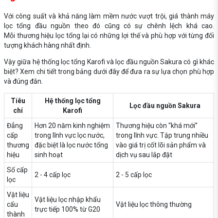
Với công suất và khả năng làm mềm nước vượt trội, giá thành máy
lọc tổng đầu nguồn theo đó cũng có sự chênh lệch khá cao.
Mỗi thương hiệu lọc tổng lại có những lợi thế và phù hợp với từng đối
tượng khách hàng nhất định.
Vậy giữa hệ thống lọc tổng Karofi và lọc đầu nguồn Sakura có gì khác
biệt? Xem chi tiết trong bảng dưới đây để đưa ra sự lựa chọn phù hợp
và đúng đắn.
Tiêu
Hệ thống lọc tổng
Lọc đầu nguồn Sakura
chí
Karofi
Đẳng
Hơn 20 năm kinh nghiệm
Thương hiệu còn “khá mới”
cấp
trong lĩnh vực lọc nước,
trong lĩnh vực. Tập trung nhiều
thương
đặc biệt là lọc nước tổng
vào giá trị cốt lõi sản phẩm và
hiệu
sinh hoạt
dịch vụ sau lắp đặt
Số cấp
2 - 4 cấp lọc
2 - 5 cấp lọc
lọc
Vật liệu
Vật liệu lọc nhập khẩu
cấu
Vật liệu lọc thông thường
trực tiếp 100% từ G20
thành