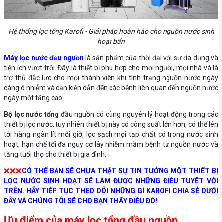
Hệ thống lọc tổng Karofi - Giải pháp hoàn hảo cho nguồn nước sinh
hoạt bẩn
Máy lọc nước đầu nguồn
là sản phẩm của thời đại với sự đa dụng và
tiện ích vượt trội. Đây là thiết bị phù hợp cho mọi người, mọi nhà và là
trợ thủ đắc lực cho mọi thành viên khi tình trạng nguồn nước ngày
càng ô nhiễm và cạn kiện dẫn đến các bệnh liên quan đến nguồn nước
ngày một tăng cao.
Bộ lọc nước tổng
đầu nguồn có cùng nguyên lý hoạt động trong các
thiết bị lọc nước, tuy nhiên thiết bị này có công suất lớn hơn, có thể lên
tới hàng ngàn lít mỗi giờ, lọc sạch mọi tạp chất có trong nước sinh
hoạt, hạn chế tối đa nguy cơ lây nhiễm mầm bệnh từ nguồn nước và
tăng tuổi thọ cho thiết bị gia đình.
❌❌❌
CÓ THỂ BẠN SẼ CHƯA THẬT SỰ TIN TƯỞNG MỘT THIẾT BỊ
LỌC NƯỚC SINH HOẠT SẼ LÀM ĐƯỢC NHỮNG ĐIỀU TUYỆT VỜI
TRÊN. HÃY TIẾP TỤC THEO DÕI NHỮNG GÌ KAROFI CHIA SẺ DƯỚI
ĐÂY VÀ CHÚNG TÔI SẼ CHO BẠN THẤY ĐIỀU ĐÓ!
Ưu điểm của máy lọc tổng đầu nguồn