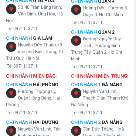
CHI NHÁNH
ỨNG HÒA
CHI NHÁNH
QUẬN 4
Số 40 Trần Đăng Ninh,
Hoàng Diệu, Phường 8,
Vân Đình, Ứng Hòa, Hà
Quận 4, Hồ Chí Minh
Nội
Tel:0971113711
Tel:0971113711
CHI NHÁNH
QUẬN 2
CHI NHÁNH
GIA LÂM
Đường Nguyễn Duy
Nguyễn Đức Thuận, tổ
Trinh, Phường Bình
dân phố Kiên Trung, TT.
Trưng Tây, Quận 2, Hồ Chí
Trâu Quỳ, Hà Nội
Minh
Tel:0971113711
Tel:0971113711
CHI NHÁNH MIỀN BẮC:
CHI NHÁNH MIỀN TRUNG:
CHI NHÁNH
HẢI PHÒNG
CHI NHÁNH 1
ĐÀ NẴNG
Phường Thượng Lý,
Nguyễn Văn Linh,
Quận Hồng Bàng, Hải
Thạch Gián, Thanh Khê,
Phòng
Đà Nẵng
Tel:0971113711
Tel:0971113711
CHI NHÁNH
HẢI DƯƠNG
CHI NHÁNH 2
ĐÀ NẴNG
Nguyễn Văn Linh, Tân
Tôn Đức Thắng, Hoà
Bình, Hải Dương
Minh, Liên Chiểu, Đà