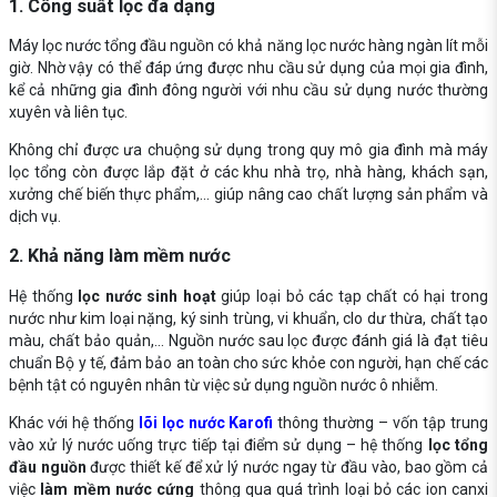
1. Công suất lọc đa dạng
Máy lọc nước tổng đầu nguồn có khả năng lọc nước hàng ngàn lít mỗi
giờ. Nhờ vậy có thể đáp ứng được nhu cầu sử dụng của mọi gia đình,
kể cả những gia đình đông người với nhu cầu sử dụng nước thường
xuyên và liên tục.
Không chỉ được ưa chuộng sử dụng trong quy mô gia đình mà máy
lọc tổng còn được lắp đặt ở các khu nhà trọ, nhà hàng, khách sạn,
xưởng chế biến thực phẩm,... giúp nâng cao chất lượng sản phẩm và
dịch vụ.
2. Khả năng làm mềm nước
Hệ thống
lọc nước sinh hoạt
giúp loại bỏ các tạp chất có hại trong
nước như kim loại nặng, ký sinh trùng, vi khuẩn, clo dư thừa, chất tạo
màu, chất bảo quản,... Nguồn nước sau lọc được đánh giá là đạt tiêu
chuẩn Bộ y tế, đảm bảo an toàn cho sức khỏe con người, hạn chế các
bệnh tật có nguyên nhân từ việc sử dụng nguồn nước ô nhiễm.
Khác với hệ thống
lõi lọc nước Karofi
thông thường – vốn tập trung
vào xử lý nước uống trực tiếp tại điểm sử dụng – hệ thống
lọc tổng
đầu nguồn
được thiết kế để xử lý nước ngay từ đầu vào, bao gồm cả
việc
làm mềm nước cứng
thông qua quá trình loại bỏ các ion canxi