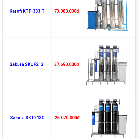
Karofi KTF-333IT
73.080.000đ
Sakura SKUF213I
37.690.000đ
Sakura SKT213C
25.070.000đ