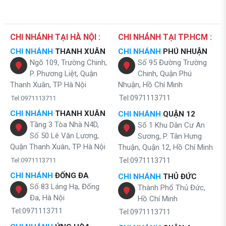
CHI NHÁNH TẠI HÀ NỘI :
CHI NHÁNH TẠI TP.HCM :
CHI NHÁNH
THANH XUÂN
CHI NHÁNH
PHÚ NHUẬN
Ngõ 109, Trường Chinh,
Số 95 Đường Trường
P. Phương Liệt, Quận
Chinh, Quận Phú
Thanh Xuân, TP Hà Nội
Nhuận, Hồ Chí Minh
Tel:0971113711
Tel:0971113711
CHI NHÁNH
THANH XUÂN
CHI NHÁNH
QUẬN 12
Tầng 3 Tòa Nhà N4D,
Số 1 Khu Dân Cư An
Số 50 Lê Văn Lương,
Sương, P. Tân Hưng
Quận Thanh Xuân, TP Hà Nội
Thuận, Quận 12, Hồ Chí Minh
Tel:0971113711
Tel:0971113711
CHI NHÁNH
ĐỐNG ĐA
CHI NHÁNH
THỦ ĐỨC
Số 83 Láng Hạ, Đống
Thành Phố Thủ Đức,
Đa, Hà Nội
Hồ Chí Minh
Tel:0971113711
Tel:0971113711