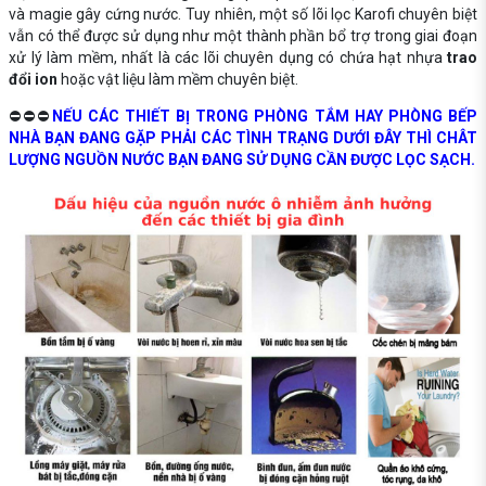
và magie gây cứng nước. Tuy nhiên, một số lõi lọc Karofi chuyên biệt
vẫn có thể được sử dụng như một thành phần bổ trợ trong giai đoạn
xử lý làm mềm, nhất là các lõi chuyên dụng có chứa hạt nhựa
trao
đổi ion
hoặc vật liệu làm mềm chuyên biệt.
⛔⛔⛔
NẾU CÁC THIẾT BỊ TRONG PHÒNG TẮM HAY PHÒNG BẾP
NHÀ BẠN ĐANG GẶP PHẢI CÁC TÌNH TRẠNG DƯỚI ĐÂY THÌ CHÂT
LƯỢNG NGUỒN NƯỚC BẠN ĐANG SỬ DỤNG CẦN ĐƯỢC LỌC SẠCH.