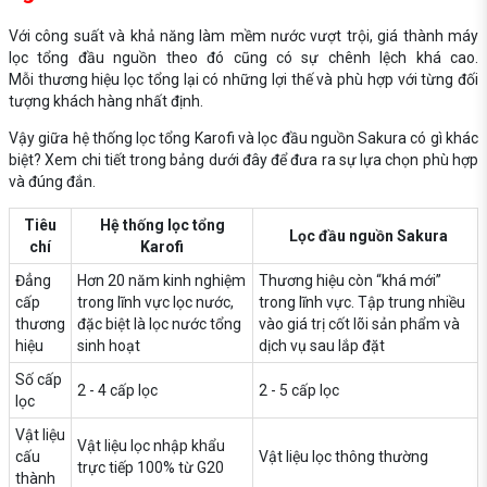
Với công suất và khả năng làm mềm nước vượt trội, giá thành máy
lọc tổng đầu nguồn theo đó cũng có sự chênh lệch khá cao.
Mỗi thương hiệu lọc tổng lại có những lợi thế và phù hợp với từng đối
tượng khách hàng nhất định.
Vậy giữa hệ thống lọc tổng Karofi và lọc đầu nguồn Sakura có gì khác
biệt? Xem chi tiết trong bảng dưới đây để đưa ra sự lựa chọn phù hợp
và đúng đắn.
Tiêu
Hệ thống lọc tổng
Lọc đầu nguồn Sakura
chí
Karofi
Đẳng
Hơn 20 năm kinh nghiệm
Thương hiệu còn “khá mới”
cấp
trong lĩnh vực lọc nước,
trong lĩnh vực. Tập trung nhiều
thương
đặc biệt là lọc nước tổng
vào giá trị cốt lõi sản phẩm và
hiệu
sinh hoạt
dịch vụ sau lắp đặt
Số cấp
2 - 4 cấp lọc
2 - 5 cấp lọc
lọc
Vật liệu
Vật liệu lọc nhập khẩu
cấu
Vật liệu lọc thông thường
trực tiếp 100% từ G20
thành