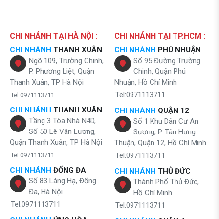
CHI NHÁNH TẠI HÀ NỘI :
CHI NHÁNH TẠI TP.HCM :
CHI NHÁNH
THANH XUÂN
CHI NHÁNH
PHÚ NHUẬN
Ngõ 109, Trường Chinh,
Số 95 Đường Trường
P. Phương Liệt, Quận
Chinh, Quận Phú
Thanh Xuân, TP Hà Nội
Nhuận, Hồ Chí Minh
Tel:0971113711
Tel:0971113711
CHI NHÁNH
THANH XUÂN
CHI NHÁNH
QUẬN 12
Tầng 3 Tòa Nhà N4D,
Số 1 Khu Dân Cư An
Số 50 Lê Văn Lương,
Sương, P. Tân Hưng
Quận Thanh Xuân, TP Hà Nội
Thuận, Quận 12, Hồ Chí Minh
Tel:0971113711
Tel:0971113711
CHI NHÁNH
ĐỐNG ĐA
CHI NHÁNH
THỦ ĐỨC
Số 83 Láng Hạ, Đống
Thành Phố Thủ Đức,
Đa, Hà Nội
Hồ Chí Minh
Tel:0971113711
Tel:0971113711