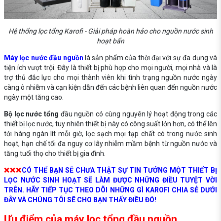
Hệ thống lọc tổng Karofi - Giải pháp hoàn hảo cho nguồn nước sinh
hoạt bẩn
Máy lọc nước đầu nguồn
là sản phẩm của thời đại với sự đa dụng và
tiện ích vượt trội. Đây là thiết bị phù hợp cho mọi người, mọi nhà và là
trợ thủ đắc lực cho mọi thành viên khi tình trạng nguồn nước ngày
càng ô nhiễm và cạn kiện dẫn đến các bệnh liên quan đến nguồn nước
ngày một tăng cao.
Bộ lọc nước tổng
đầu nguồn có cùng nguyên lý hoạt động trong các
thiết bị lọc nước, tuy nhiên thiết bị này có công suất lớn hơn, có thể lên
tới hàng ngàn lít mỗi giờ, lọc sạch mọi tạp chất có trong nước sinh
hoạt, hạn chế tối đa nguy cơ lây nhiễm mầm bệnh từ nguồn nước và
tăng tuổi thọ cho thiết bị gia đình.
❌❌❌
CÓ THỂ BẠN SẼ CHƯA THẬT SỰ TIN TƯỞNG MỘT THIẾT BỊ
LỌC NƯỚC SINH HOẠT SẼ LÀM ĐƯỢC NHỮNG ĐIỀU TUYỆT VỜI
TRÊN. HÃY TIẾP TỤC THEO DÕI NHỮNG GÌ KAROFI CHIA SẺ DƯỚI
ĐÂY VÀ CHÚNG TÔI SẼ CHO BẠN THẤY ĐIỀU ĐÓ!
Ưu điểm của máy lọc tổng đầu nguồn