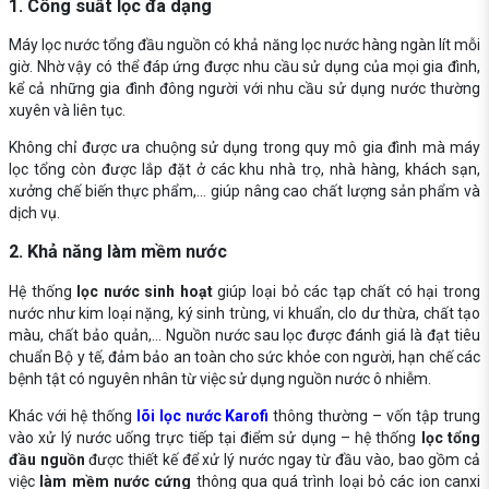
1. Công suất lọc đa dạng
Máy lọc nước tổng đầu nguồn có khả năng lọc nước hàng ngàn lít mỗi
giờ. Nhờ vậy có thể đáp ứng được nhu cầu sử dụng của mọi gia đình,
kể cả những gia đình đông người với nhu cầu sử dụng nước thường
xuyên và liên tục.
Không chỉ được ưa chuộng sử dụng trong quy mô gia đình mà máy
lọc tổng còn được lắp đặt ở các khu nhà trọ, nhà hàng, khách sạn,
xưởng chế biến thực phẩm,... giúp nâng cao chất lượng sản phẩm và
dịch vụ.
2. Khả năng làm mềm nước
Hệ thống
lọc nước sinh hoạt
giúp loại bỏ các tạp chất có hại trong
nước như kim loại nặng, ký sinh trùng, vi khuẩn, clo dư thừa, chất tạo
màu, chất bảo quản,... Nguồn nước sau lọc được đánh giá là đạt tiêu
chuẩn Bộ y tế, đảm bảo an toàn cho sức khỏe con người, hạn chế các
bệnh tật có nguyên nhân từ việc sử dụng nguồn nước ô nhiễm.
Khác với hệ thống
lõi lọc nước Karofi
thông thường – vốn tập trung
vào xử lý nước uống trực tiếp tại điểm sử dụng – hệ thống
lọc tổng
đầu nguồn
được thiết kế để xử lý nước ngay từ đầu vào, bao gồm cả
việc
làm mềm nước cứng
thông qua quá trình loại bỏ các ion canxi