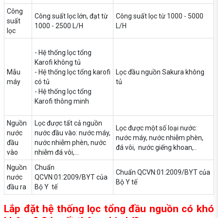
Công
Công suất lọc lớn, đạt từ
Công suất lọc từ 1000 - 5000
suất
1000 - 2500 L/H
L/H
lọc
- Hệ thống lọc tổng
Karofi không tủ
Mẫu
- Hệ thống lọc tổng karofi
Lọc đầu nguồn Sakura không
máy
có tủ
tủ
- Hệ thống lọc tổng
Karofi thông minh
Nguồn
Lọc được tất cả nguồn
Lọc được một số loại nước:
nước
nước đầu vào: nước máy,
nước máy, nước nhiễm phèn,
đầu
nước nhiễm phèn, nước
đá vôi, nước giếng khoan,..
vào
nhiễm đá vôi,...
Nguồn
Chuẩn
Chuẩn QCVN:01:2009/BYT của
nước
QCVN:01:2009/BYT của
Bộ Y tế
đầu ra
Bộ Y tế
Lắp đặt hệ thống lọc tổng đầu nguồn có khó