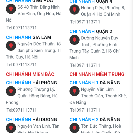
CHI NHÁNH
ỨNG HÒA
CHI NHÁNH
QUẬN 4
Số 40 Trần Đăng Ninh,
Hoàng Diệu, Phường 8,
Vân Đình, Ứng Hòa, Hà
Quận 4, Hồ Chí Minh
Nội
Tel:0971113711
Tel:0971113711
CHI NHÁNH
QUẬN 2
CHI NHÁNH
GIA LÂM
Đường Nguyễn Duy
Nguyễn Đức Thuận, tổ
Trinh, Phường Bình
dân phố Kiên Trung, TT.
Trưng Tây, Quận 2, Hồ Chí
Trâu Quỳ, Hà Nội
Minh
Tel:0971113711
Tel:0971113711
CHI NHÁNH MIỀN BẮC:
CHI NHÁNH MIỀN TRUNG:
CHI NHÁNH
HẢI PHÒNG
CHI NHÁNH 1
ĐÀ NẴNG
Phường Thượng Lý,
Nguyễn Văn Linh,
Quận Hồng Bàng, Hải
Thạch Gián, Thanh Khê,
Phòng
Đà Nẵng
Tel:0971113711
Tel:0971113711
CHI NHÁNH
HẢI DƯƠNG
CHI NHÁNH 2
ĐÀ NẴNG
Nguyễn Văn Linh, Tân
Tôn Đức Thắng, Hoà
Bình, Hải Dương
Minh, Liên Chiểu, Đà