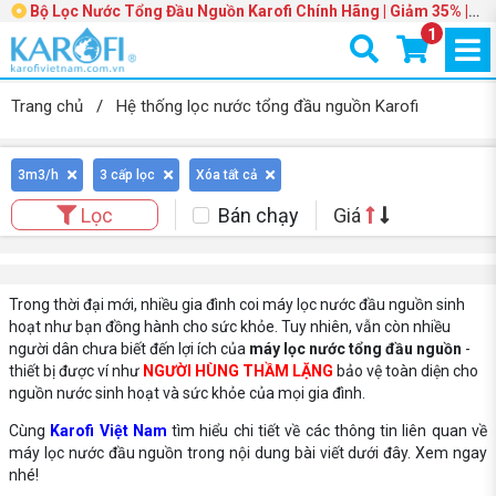
Bộ Lọc Nước Tổng Đầu Nguồn Karofi Chính Hãng | Giảm 35% |
Trang 3
1
Trang chủ
/
Hệ thống lọc nước tổng đầu nguồn Karofi
3m3/h
3 cấp lọc
Xóa tất cả
Bán chạy
Giá
Lọc
Trong thời đại mới, nhiều gia đình coi máy lọc nước đầu nguồn sinh
hoạt như bạn đồng hành cho sức khỏe. Tuy nhiên, vẫn còn nhiều
người dân chưa biết đến lợi ích của
máy lọc nước tổng đầu nguồn
-
thiết bị được ví như
NGƯỜI HÙNG THẦM LẶNG
bảo vệ toàn diện cho
nguồn nước sinh hoạt và sức khỏe của mọi gia đình.
Cùng
Karofi Việt Nam
tìm hiểu chi tiết về các thông tin liên quan về
máy lọc nước đầu nguồn trong nội dung bài viết dưới đây. Xem ngay
nhé!