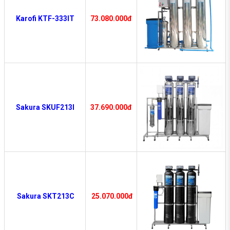
Karofi KTF-333IT
73.080.000đ
Sakura SKUF213I
37.690.000đ
Sakura SKT213C
25.070.000đ