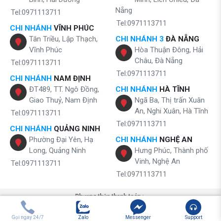
Nẵng
Tel:0971113711
Tel:0971113711
CHI NHÁNH
VĨNH PHÚC
Tân Triều, Lập Thạch,
CHI NHÁNH 3
ĐÀ NẴNG
Vĩnh Phúc
Hòa Thuận Đông, Hải
Châu, Đà Nẵng
Tel:0971113711
Tel:0971113711
CHI NHÁNH
NAM ĐỊNH
ĐT489, TT. Ngô Đồng,
CHI NHÁNH
HÀ TĨNH
Giao Thuỷ, Nam Định
Ngã Ba, Thị trấn Xuân
An, Nghi Xuân, Hà Tĩnh
Tel:0971113711
Tel:0971113711
CHI NHÁNH
QUẢNG NINH
Phường Đại Yên, Hạ
CHI NHÁNH
NGHỆ AN
Long, Quảng Ninh
Hưng Phúc, Thành phố
Vinh, Nghệ An
Tel:0971113711
Tel:0971113711
Phương thức thanh toán :
Gọi ngay 24/7
Zalo
Messenger
Support