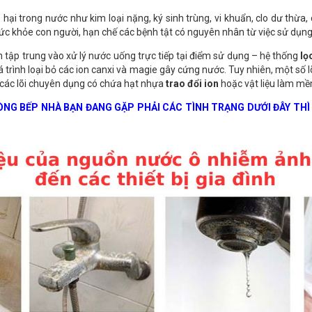
ó hại trong nước như kim loại nặng, ký sinh trùng, vi khuẩn, clo dư thừa
 sức khỏe con người, hạn chế các bệnh tật có nguyên nhân từ việc sử dụ
tập trung vào xử lý nước uống trực tiếp tại điểm sử dụng – hệ thống
lọ
trình loại bỏ các ion canxi và magie gây cứng nước. Tuy nhiên, một số l
à các lõi chuyên dụng có chứa hạt nhựa
trao đổi ion
hoặc vật liệu làm mề
ÒNG BẾP NHÀ BẠN ĐANG GẶP PHẢI CÁC TÌNH TRẠNG DƯỚI ĐÂY T