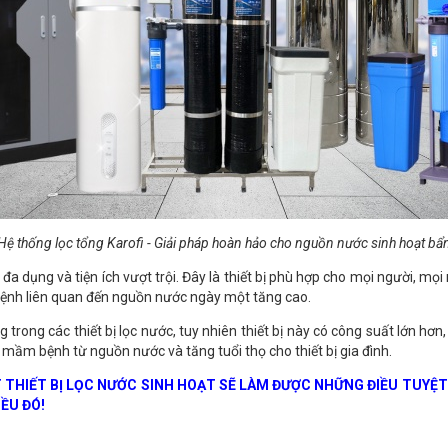
Hệ thống lọc tổng Karofi - Giải pháp hoàn hảo cho nguồn nước sinh hoạt bẩ
đa dụng và tiện ích vượt trội. Đây là thiết bị phù hợp cho mọi người, mọi 
bệnh liên quan đến nguồn nước ngày một tăng cao.
ong các thiết bị lọc nước, tuy nhiên thiết bị này có công suất lớn hơn, 
 mầm bệnh từ nguồn nước và tăng tuổi thọ cho thiết bị gia đình.
THIẾT BỊ LỌC NƯỚC SINH HOẠT SẼ LÀM ĐƯỢC NHỮNG ĐIỀU TUYỆT V
IỀU ĐÓ!