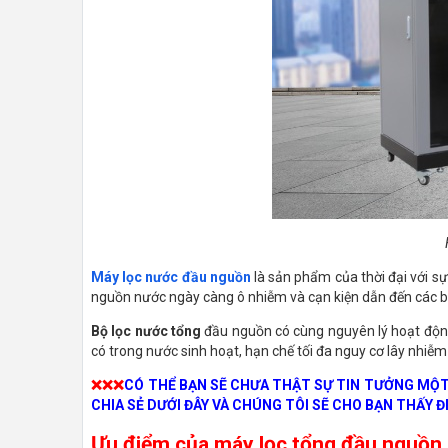
Máy lọc nước đầu nguồn
là sản phẩm của thời đại với sự 
nguồn nước ngày càng ô nhiễm và cạn kiện dẫn đến các 
Bộ lọc nước tổng
đầu nguồn có cùng nguyên lý hoạt động tr
có trong nước sinh hoạt, hạn chế tối đa nguy cơ lây nhiễm
❌❌❌
CÓ THỂ BẠN SẼ CHƯA THẬT SỰ TIN TƯỞNG MỘT 
CHIA SẺ DƯỚI ĐÂY VÀ CHÚNG TÔI SẼ CHO BẠN THẤY Đ
Ưu điểm của máy lọc tổng đầu nguồn