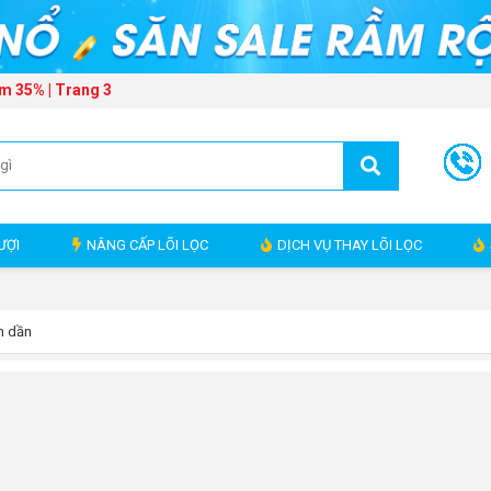
m 35% | Trang 3
ƯỢI
NÂNG CẤP LÕI LỌC
DỊCH VỤ THAY LÕI LỌC
m dần