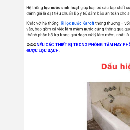
Hệ thống
lọc nước sinh hoạt
giúp loại bỏ các tạp chất c
đánh giá là đạt tiêu chuẩn Bộ y tế, đảm bảo an toàn cho
Khác với hệ thống
lõi lọc nước Karofi
thông thường – vốn 
vào, bao gồm cả việc
làm mềm nước cứng
thông qua quá 
thành phần bổ trợ trong giai đoạn xử lý làm mềm, nhất l
⛔⛔⛔
NẾU CÁC THIẾT BỊ TRONG PHÒNG TẮM HAY PH
ĐƯỢC LỌC SẠCH.