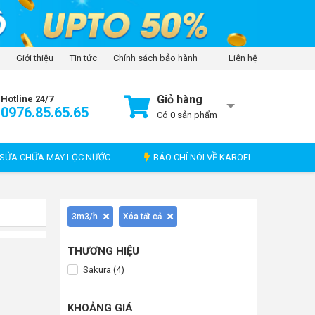
Giới thiệu
Tin tức
Chính sách bảo hành
Liên hệ
Giỏ hàng
Hotline 24/7
0976.85.65.65
Có
0
sản phẩm
SỬA CHỮA MÁY LỌC NƯỚC
BÁO CHÍ NÓI VỀ KAROFI
3m3/h
Xóa tất cả
THƯƠNG HIỆU
Sakura (4)
KHOẢNG GIÁ