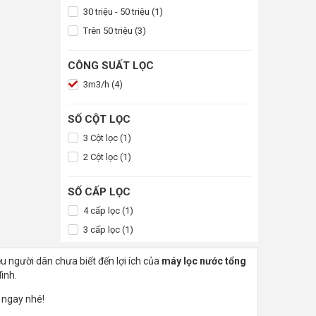
30 triệu - 50 triệu (1)
Trên 50 triệu (3)
CÔNG SUẤT LỌC
3m3/h (4)
SỐ CỘT LỌC
3 Cột lọc (1)
2 Cột lọc (1)
SỐ CẤP LỌC
4 cấp lọc (1)
3 cấp lọc (1)
u người dân chưa biết đến lợi ích của
máy lọc nước tổng
ình.
m ngay nhé!