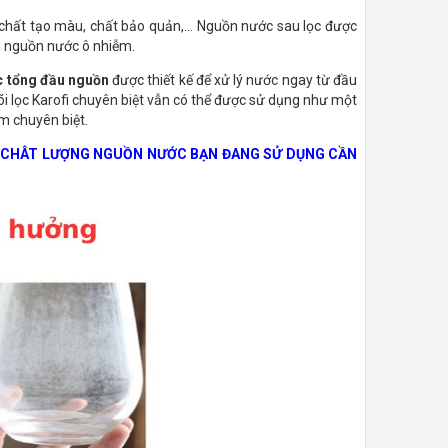
, chất tạo màu, chất bảo quản,... Nguồn nước sau lọc được
ng nguồn nước ô nhiễm.
c tổng đầu nguồn
được thiết kế để xử lý nước ngay từ đầu
õi lọc Karofi chuyên biệt vẫn có thể được sử dụng như một
m chuyên biệt.
HÌ CHÂT LƯỢNG NGUỒN NƯỚC BẠN ĐANG SỬ DỤNG CẦN