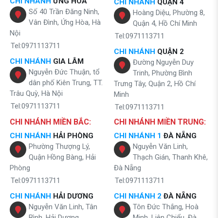
CHI NHÁNH
ỨNG HÒA
CHI NHÁNH
QUẬN 4
Số 40 Trần Đăng Ninh,
Hoàng Diệu, Phường 8,
Vân Đình, Ứng Hòa, Hà
Quận 4, Hồ Chí Minh
Nội
Tel:0971113711
Tel:0971113711
CHI NHÁNH
QUẬN 2
CHI NHÁNH
GIA LÂM
Đường Nguyễn Duy
Nguyễn Đức Thuận, tổ
Trinh, Phường Bình
dân phố Kiên Trung, TT.
Trưng Tây, Quận 2, Hồ Chí
Trâu Quỳ, Hà Nội
Minh
Tel:0971113711
Tel:0971113711
CHI NHÁNH MIỀN BẮC:
CHI NHÁNH MIỀN TRUNG:
CHI NHÁNH
HẢI PHÒNG
CHI NHÁNH 1
ĐÀ NẴNG
Phường Thượng Lý,
Nguyễn Văn Linh,
Quận Hồng Bàng, Hải
Thạch Gián, Thanh Khê,
Phòng
Đà Nẵng
Tel:0971113711
Tel:0971113711
CHI NHÁNH
HẢI DƯƠNG
CHI NHÁNH 2
ĐÀ NẴNG
Nguyễn Văn Linh, Tân
Tôn Đức Thắng, Hoà
Bình, Hải Dương
Minh, Liên Chiểu, Đà