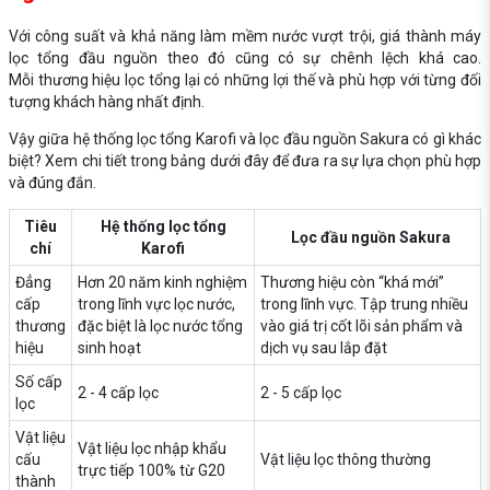
Với công suất và khả năng làm mềm nước vượt trội, giá thành máy
lọc tổng đầu nguồn theo đó cũng có sự chênh lệch khá cao.
Mỗi thương hiệu lọc tổng lại có những lợi thế và phù hợp với từng đối
tượng khách hàng nhất định.
Vậy giữa hệ thống lọc tổng Karofi và lọc đầu nguồn Sakura có gì khác
biệt? Xem chi tiết trong bảng dưới đây để đưa ra sự lựa chọn phù hợp
và đúng đắn.
Tiêu
Hệ thống lọc tổng
Lọc đầu nguồn Sakura
chí
Karofi
Đẳng
Hơn 20 năm kinh nghiệm
Thương hiệu còn “khá mới”
cấp
trong lĩnh vực lọc nước,
trong lĩnh vực. Tập trung nhiều
thương
đặc biệt là lọc nước tổng
vào giá trị cốt lõi sản phẩm và
hiệu
sinh hoạt
dịch vụ sau lắp đặt
Số cấp
2 - 4 cấp lọc
2 - 5 cấp lọc
lọc
Vật liệu
Vật liệu lọc nhập khẩu
cấu
Vật liệu lọc thông thường
trực tiếp 100% từ G20
thành