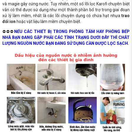
và magie gây cứng nước. Tuy nhiên, một số lõi lọc Karofi chuyên biệt
vẫn có thể được sử dụng như một thành phần bổ trợ trong giai đoạn
xử lý làm mềm, nhất là các lõi chuyên dụng có chứa hạt nhựa
trao
đổi ion
hoặc vật liệu làm mềm chuyên biệt.
⛔⛔⛔
NẾU CÁC THIẾT BỊ TRONG PHÒNG TẮM HAY PHÒNG BẾP
NHÀ BẠN ĐANG GẶP PHẢI CÁC TÌNH TRẠNG DƯỚI ĐÂY THÌ CHÂT
LƯỢNG NGUỒN NƯỚC BẠN ĐANG SỬ DỤNG CẦN ĐƯỢC LỌC SẠCH.