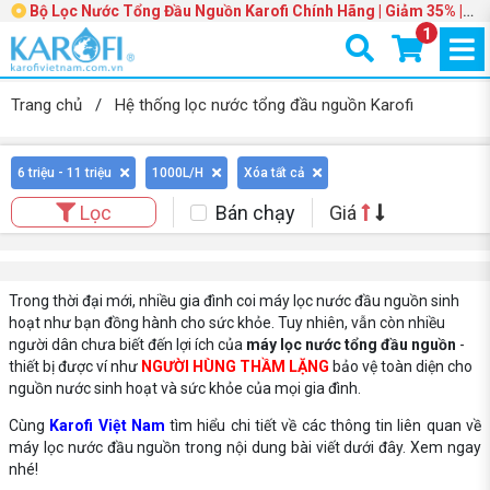
Bộ Lọc Nước Tổng Đầu Nguồn Karofi Chính Hãng | Giảm 35% |
Trang 3
1
Trang chủ
/
Hệ thống lọc nước tổng đầu nguồn Karofi
6 triệu - 11 triệu
1000L/H
Xóa tất cả
Bán chạy
Giá
Lọc
Trong thời đại mới, nhiều gia đình coi máy lọc nước đầu nguồn sinh
hoạt như bạn đồng hành cho sức khỏe. Tuy nhiên, vẫn còn nhiều
người dân chưa biết đến lợi ích của
máy lọc nước tổng đầu nguồn
-
thiết bị được ví như
NGƯỜI HÙNG THẦM LẶNG
bảo vệ toàn diện cho
nguồn nước sinh hoạt và sức khỏe của mọi gia đình.
Cùng
Karofi Việt Nam
tìm hiểu chi tiết về các thông tin liên quan về
máy lọc nước đầu nguồn trong nội dung bài viết dưới đây. Xem ngay
nhé!