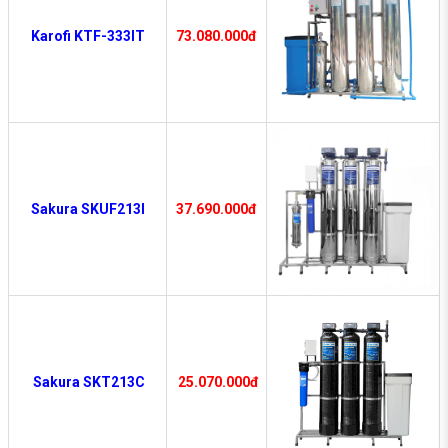
Karofi KTF-333IT
73.080.000đ
Sakura SKUF213I
37.690.000đ
Sakura SKT213C
25.070.000đ