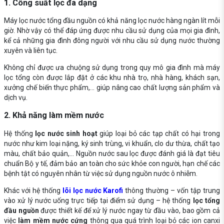
1. Công suất lọc đa dạng
Máy lọc nước tổng đầu nguồn có khả năng lọc nước hàng ngàn lít mỗi
giờ. Nhờ vậy có thể đáp ứng được nhu cầu sử dụng của mọi gia đình,
kể cả những gia đình đông người với nhu cầu sử dụng nước thường
xuyên và liên tục.
Không chỉ được ưa chuộng sử dụng trong quy mô gia đình mà máy
lọc tổng còn được lắp đặt ở các khu nhà trọ, nhà hàng, khách sạn,
xưởng chế biến thực phẩm,... giúp nâng cao chất lượng sản phẩm và
dịch vụ.
2. Khả năng làm mềm nước
Hệ thống
lọc nước sinh hoạt
giúp loại bỏ các tạp chất có hại trong
nước như kim loại nặng, ký sinh trùng, vi khuẩn, clo dư thừa, chất tạo
màu, chất bảo quản,... Nguồn nước sau lọc được đánh giá là đạt tiêu
chuẩn Bộ y tế, đảm bảo an toàn cho sức khỏe con người, hạn chế các
bệnh tật có nguyên nhân từ việc sử dụng nguồn nước ô nhiễm.
Khác với hệ thống
lõi lọc nước Karofi
thông thường – vốn tập trung
vào xử lý nước uống trực tiếp tại điểm sử dụng – hệ thống
lọc tổng
đầu nguồn
được thiết kế để xử lý nước ngay từ đầu vào, bao gồm cả
việc
làm mềm nước cứng
thông qua quá trình loại bỏ các ion canxi