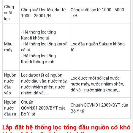
Công
Công suất lọc lớn, đạt từ
Công suất lọc từ 1000 - 5000
suất
1000 - 2500 L/H
L/H
lọc
- Hệ thống lọc tổng
Karofi không tủ
Mẫu
- Hệ thống lọc tổng karofi
Lọc đầu nguồn Sakura không
máy
có tủ
tủ
- Hệ thống lọc tổng
Karofi thông minh
Nguồn
Lọc được tất cả nguồn
Lọc được một số loại nước:
nước
nước đầu vào: nước máy,
nước máy, nước nhiễm phèn,
đầu
nước nhiễm phèn, nước
đá vôi, nước giếng khoan,..
vào
nhiễm đá vôi,...
Nguồn
Chuẩn
Chuẩn QCVN:01:2009/BYT của
nước
QCVN:01:2009/BYT của
Bộ Y tế
đầu ra
Bộ Y tế
Lắp đặt hệ thống lọc tổng đầu nguồn có khó