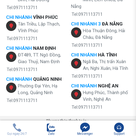
Nẵng
Tel:0971113711
Tel:0971113711
CHI NHÁNH
VĨNH PHÚC
Tân Triều, Lập Thạch,
CHI NHÁNH 3
ĐÀ NẴNG
Vĩnh Phúc
Hòa Thuận Đông, Hải
Châu, Đà Nẵng
Tel:0971113711
Tel:0971113711
CHI NHÁNH
NAM ĐỊNH
ĐT489, TT. Ngô Đồng,
CHI NHÁNH
HÀ TĨNH
Giao Thuỷ, Nam Định
Ngã Ba, Thị trấn Xuân
An, Nghi Xuân, Hà Tĩnh
Tel:0971113711
Tel:0971113711
CHI NHÁNH
QUẢNG NINH
Phường Đại Yên, Hạ
CHI NHÁNH
NGHỆ AN
Long, Quảng Ninh
Hưng Phúc, Thành phố
Vinh, Nghệ An
Tel:0971113711
Tel:0971113711
Phương thức thanh toán :
Gọi ngay 24/7
Zalo
Messenger
Support