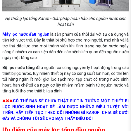
Hệ thống lọc tổng Karofi - Giải pháp hoàn hảo cho nguồn nước sinh
hoạt bẩn
Máy lọc nước đầu nguồn
là sản phẩm của thời đại với sự đa dụng và
tiện ích vượt trội. Đây là thiết bị phù hợp cho mọi người, mọi nhà và là
trợ thủ đắc lực cho mọi thành viên khi tình trạng nguồn nước ngày
càng ô nhiễm và cạn kiện dẫn đến các bệnh liên quan đến nguồn nước
ngày một tăng cao.
Bộ lọc nước tổng
đầu nguồn có cùng nguyên lý hoạt động trong các
thiết bị lọc nước, tuy nhiên thiết bị này có công suất lớn hơn, có thể lên
tới hàng ngàn lít mỗi giờ, lọc sạch mọi tạp chất có trong nước sinh
hoạt, hạn chế tối đa nguy cơ lây nhiễm mầm bệnh từ nguồn nước và
tăng tuổi thọ cho thiết bị gia đình.
❌❌❌
CÓ THỂ BẠN SẼ CHƯA THẬT SỰ TIN TƯỞNG MỘT THIẾT BỊ
LỌC NƯỚC SINH HOẠT SẼ LÀM ĐƯỢC NHỮNG ĐIỀU TUYỆT VỜI
TRÊN. HÃY TIẾP TỤC THEO DÕI NHỮNG GÌ KAROFI CHIA SẺ DƯỚI
ĐÂY VÀ CHÚNG TÔI SẼ CHO BẠN THẤY ĐIỀU ĐÓ!
Ưu điểm của máy lọc tổng đầu nguồn