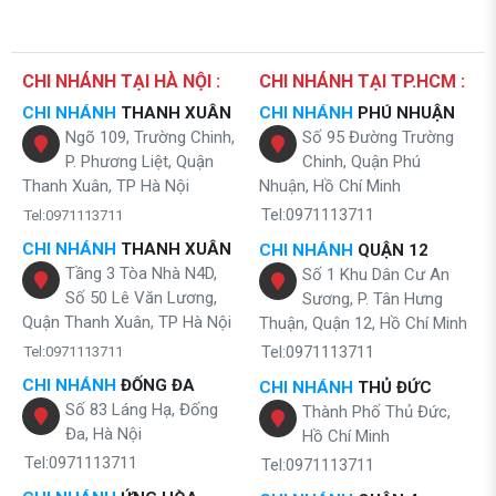
CHI NHÁNH TẠI HÀ NỘI :
CHI NHÁNH TẠI TP.HCM :
CHI NHÁNH
THANH XUÂN
CHI NHÁNH
PHÚ NHUẬN
Ngõ 109, Trường Chinh,
Số 95 Đường Trường
P. Phương Liệt, Quận
Chinh, Quận Phú
Thanh Xuân, TP Hà Nội
Nhuận, Hồ Chí Minh
Tel:0971113711
Tel:0971113711
CHI NHÁNH
THANH XUÂN
CHI NHÁNH
QUẬN 12
Tầng 3 Tòa Nhà N4D,
Số 1 Khu Dân Cư An
Số 50 Lê Văn Lương,
Sương, P. Tân Hưng
Quận Thanh Xuân, TP Hà Nội
Thuận, Quận 12, Hồ Chí Minh
Tel:0971113711
Tel:0971113711
CHI NHÁNH
ĐỐNG ĐA
CHI NHÁNH
THỦ ĐỨC
Số 83 Láng Hạ, Đống
Thành Phố Thủ Đức,
Đa, Hà Nội
Hồ Chí Minh
Tel:0971113711
Tel:0971113711