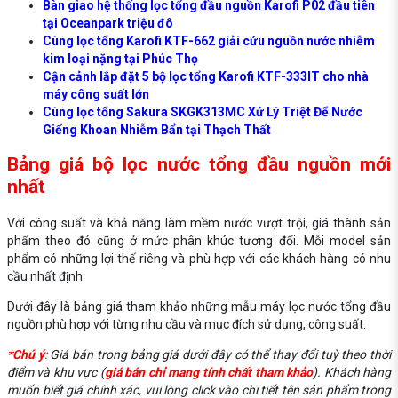
Bàn giao hệ thống lọc tổng đầu nguồn Karofi P02 đầu tiên
tại Oceanpark triệu đô
Cùng lọc tổng Karofi KTF-662 giải cứu nguồn nước nhiễm
kim loại nặng tại Phúc Thọ
Cận cảnh lắp đặt 5 bộ lọc tổng Karofi KTF-333IT cho nhà
máy công suất lớn
Cùng lọc tổng Sakura SKGK313MC Xử Lý Triệt Để Nước
Giếng Khoan Nhiễm Bẩn tại Thạch Thất
Bảng giá bộ lọc nước tổng đầu nguồn mới
nhất
Với công suất và khả năng làm mềm nước vượt trội, giá thành sản
phẩm theo đó cũng ở mức phân khúc tương đối. Mỗi model sản
phẩm có những lợi thế riêng và phù hợp với các khách hàng có nhu
cầu nhất định.
Dưới đây là bảng giá tham khảo những mẫu máy lọc nước tổng đầu
nguồn phù hợp với từng nhu cầu và mục đích sử dụng, công suất.
*Chú ý
:
Giá bán trong bảng giá dưới đây có thể thay đổi tuỳ theo thời
điểm và khu vực (
giá bán chỉ mang tính chất tham khảo
). Khách hàng
muốn biết giá chính xác, vui lòng click vào chi tiết tên sản phẩm trong