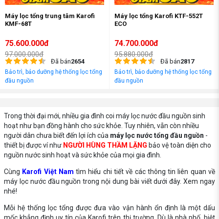
Máy lọc tổng trung tâm Karofi
Máy lọc tổng Karofi KTF-552T
KMF-68T
ECO
75.600.000đ
74.700.000đ
97.000.000đ
95.880.000đ
Đã bán
2654
Đã bán
2817
Bảo trì, bảo dưỡng hệ thống lọc tổng
Bảo trì, bảo dưỡng hệ thống lọc tổng
đầu nguồn
đầu nguồn
Trong thời đại mới, nhiều gia đình coi máy lọc nước đầu nguồn sinh
hoạt như bạn đồng hành cho sức khỏe. Tuy nhiên, vẫn còn nhiều
người dân chưa biết đến lợi ích của
máy lọc nước tổng đầu nguồn
-
thiết bị được ví như
NGƯỜI HÙNG THẦM LẶNG
bảo vệ toàn diện cho
nguồn nước sinh hoạt và sức khỏe của mọi gia đình.
Cùng
Karofi Việt Nam
tìm hiểu chi tiết về các thông tin liên quan về
máy lọc nước đầu nguồn trong nội dung bài viết dưới đây. Xem ngay
nhé!
Mỗi hệ thống lọc tổng được đưa vào vận hành ổn định là một dấu
mốc khẳng định uy tín của Karofi trên thị trường. Dù là nhà phố, biệt