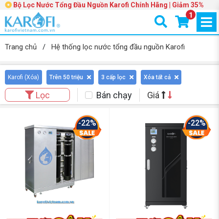
Bộ Lọc Nước Tổng Đầu Nguồn Karofi Chính Hãng | Giảm 35%
1
Trang chủ
/
Hệ thống lọc nước tổng đầu nguồn Karofi
Karofi (
Xóa
)
Trên 50 triệu
3 cấp lọc
Xóa tất cả
Bán chạy
Giá
Lọc
-22%
-22%