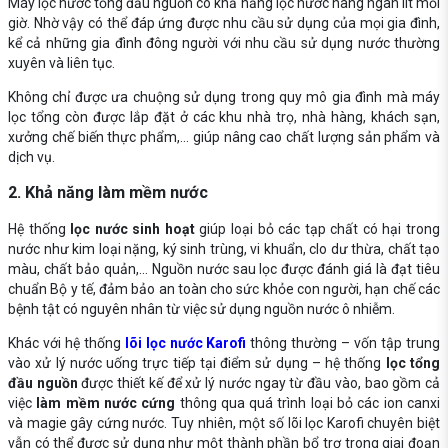
Máy lọc nước tổng đầu nguồn có khả năng lọc nước hàng ngàn lít mỗi
giờ. Nhờ vậy có thể đáp ứng được nhu cầu sử dụng của mọi gia đình,
kể cả những gia đình đông người với nhu cầu sử dụng nước thường
xuyên và liên tục.
Không chỉ được ưa chuộng sử dụng trong quy mô gia đình mà máy
lọc tổng còn được lắp đặt ở các khu nhà trọ, nhà hàng, khách sạn,
xưởng chế biến thực phẩm,... giúp nâng cao chất lượng sản phẩm và
dịch vụ.
2. Khả năng làm mềm nước
Hệ thống
lọc nước sinh hoạt
giúp loại bỏ các tạp chất có hại trong
nước như kim loại nặng, ký sinh trùng, vi khuẩn, clo dư thừa, chất tạo
màu, chất bảo quản,... Nguồn nước sau lọc được đánh giá là đạt tiêu
chuẩn Bộ y tế, đảm bảo an toàn cho sức khỏe con người, hạn chế các
bệnh tật có nguyên nhân từ việc sử dụng nguồn nước ô nhiễm.
Khác với hệ thống
lõi lọc nước Karofi
thông thường – vốn tập trung
vào xử lý nước uống trực tiếp tại điểm sử dụng – hệ thống
lọc tổng
đầu nguồn
được thiết kế để xử lý nước ngay từ đầu vào, bao gồm cả
việc
làm mềm nước cứng
thông qua quá trình loại bỏ các ion canxi
và magie gây cứng nước. Tuy nhiên, một số lõi lọc Karofi chuyên biệt
vẫn có thể được sử dụng như một thành phần bổ trợ trong giai đoạn