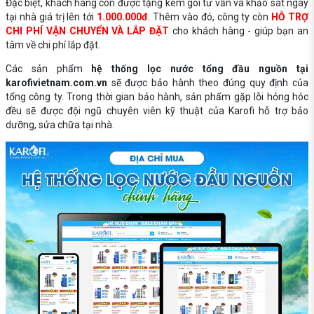
Đặc biệt, khách hàng còn được tặng kèm gói tư vấn và khảo sát ngay
tại nhà giá trị lên tới
1.000.000đ
. Thêm vào đó, công ty còn
HỖ TRỢ
CHI PHÍ VẬN CHUYỂN VÀ LẮP ĐẶT
cho khách hàng - giúp bạn an
tâm về chi phí lắp đặt.
Các sản phẩm
hệ thống lọc nước tổng đầu nguồn tại
karofivietnam.com.vn
sẽ được bảo hành theo đúng quy định của
tổng công ty. Trong thời gian bảo hành, sản phẩm gặp lỗi hỏng hóc
đều sẽ được đội ngũ chuyên viên kỹ thuật của Karofi hỗ trợ bảo
dưỡng, sửa chữa tại nhà.