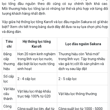
lọc tổng đầu nguồn theo đó cũng có sự chênh lệch khá cao.
Mỗi thương hiệu lọc tổng lại có những lợi thế và phù hợp với từng đối
tượng khách hàng nhất định.
Vậy giữa hệ thống lọc tổng Karofi và lọc đầu nguồn Sakura có gì khác
biệt? Xem chi tiết trong bảng dưới đây để đưa ra sự lựa chọn phù hợp
và đúng đắn.
Tiêu
Hệ thống lọc tổng
Lọc đầu nguồn Sakura
chí
Karofi
Đẳng
Hơn 20 năm kinh nghiệm
Thương hiệu còn “khá mới”
cấp
trong lĩnh vực lọc nước,
trong lĩnh vực. Tập trung nhiều
thương
đặc biệt là lọc nước tổng
vào giá trị cốt lõi sản phẩm và
hiệu
sinh hoạt
dịch vụ sau lắp đặt
Số cấp
2 - 4 cấp lọc
2 - 5 cấp lọc
lọc
Vật liệu
Vật liệu lọc nhập khẩu
cấu
Vật liệu lọc thông thường
trực tiếp 100% từ G20
thành
Công
Công suất lọc lớn, đạt từ
Công suất lọc từ 1000 - 5000