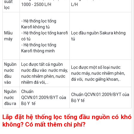
suất
1000 - 2500 L/H
L/H
lọc
- Hệ thống lọc tổng
Karofi không tủ
Mẫu
- Hệ thống lọc tổng karofi
Lọc đầu nguồn Sakura không
máy
có tủ
tủ
- Hệ thống lọc tổng
Karofi thông minh
Nguồn
Lọc được tất cả nguồn
Lọc được một số loại nước:
nước
nước đầu vào: nước máy,
nước máy, nước nhiễm phèn,
đầu
nước nhiễm phèn, nước
đá vôi, nước giếng khoan,..
vào
nhiễm đá vôi,...
Nguồn
Chuẩn
Chuẩn QCVN:01:2009/BYT của
nước
QCVN:01:2009/BYT của
Bộ Y tế
đầu ra
Bộ Y tế
Lắp đặt hệ thống lọc tổng đầu nguồn có khó
không? Có mất thêm chi phí?