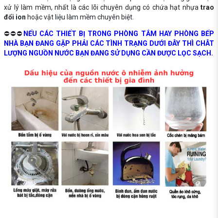
xử lý làm mềm, nhất là các lõi chuyên dụng có chứa hạt nhựa
trao
đổi ion
hoặc vật liệu làm mềm chuyên biệt.
⛔⛔⛔
NẾU CÁC THIẾT BỊ TRONG PHÒNG TẮM HAY PHÒNG BẾP
NHÀ BẠN ĐANG GẶP PHẢI CÁC TÌNH TRẠNG DƯỚI ĐÂY THÌ CHÂT
LƯỢNG NGUỒN NƯỚC BẠN ĐANG SỬ DỤNG CẦN ĐƯỢC LỌC SẠCH.