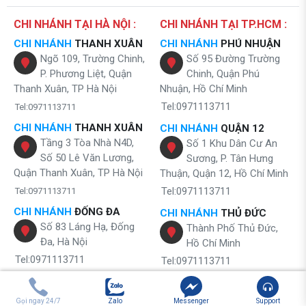
CHI NHÁNH TẠI HÀ NỘI :
CHI NHÁNH TẠI TP.HCM :
CHI NHÁNH
THANH XUÂN
CHI NHÁNH
PHÚ NHUẬN
Ngõ 109, Trường Chinh,
Số 95 Đường Trường
P. Phương Liệt, Quận
Chinh, Quận Phú
Thanh Xuân, TP Hà Nội
Nhuận, Hồ Chí Minh
Tel:0971113711
Tel:0971113711
CHI NHÁNH
THANH XUÂN
CHI NHÁNH
QUẬN 12
Tầng 3 Tòa Nhà N4D,
Số 1 Khu Dân Cư An
Số 50 Lê Văn Lương,
Sương, P. Tân Hưng
Quận Thanh Xuân, TP Hà Nội
Thuận, Quận 12, Hồ Chí Minh
Tel:0971113711
Tel:0971113711
CHI NHÁNH
ĐỐNG ĐA
CHI NHÁNH
THỦ ĐỨC
Số 83 Láng Hạ, Đống
Thành Phố Thủ Đức,
Đa, Hà Nội
Hồ Chí Minh
Tel:0971113711
Tel:0971113711
CHI NHÁNH
ỨNG HÒA
CHI NHÁNH
QUẬN 4
Số 40 Trần Đăng Ninh,
Hoàng Diệu, Phường 8,
Gọi ngay 24/7
Zalo
Messenger
Support