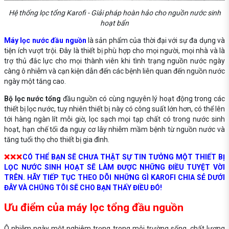
Hệ thống lọc tổng Karofi - Giải pháp hoàn hảo cho nguồn nước sinh
hoạt bẩn
Máy lọc nước đầu nguồn
là sản phẩm của thời đại với sự đa dụng và
tiện ích vượt trội. Đây là thiết bị phù hợp cho mọi người, mọi nhà và là
trợ thủ đắc lực cho mọi thành viên khi tình trạng nguồn nước ngày
càng ô nhiễm và cạn kiện dẫn đến các bệnh liên quan đến nguồn nước
ngày một tăng cao.
Bộ lọc nước tổng
đầu nguồn có cùng nguyên lý hoạt động trong các
thiết bị lọc nước, tuy nhiên thiết bị này có công suất lớn hơn, có thể lên
tới hàng ngàn lít mỗi giờ, lọc sạch mọi tạp chất có trong nước sinh
hoạt, hạn chế tối đa nguy cơ lây nhiễm mầm bệnh từ nguồn nước và
tăng tuổi thọ cho thiết bị gia đình.
❌❌❌
CÓ THỂ BẠN SẼ CHƯA THẬT SỰ TIN TƯỞNG MỘT THIẾT BỊ
LỌC NƯỚC SINH HOẠT SẼ LÀM ĐƯỢC NHỮNG ĐIỀU TUYỆT VỜI
TRÊN. HÃY TIẾP TỤC THEO DÕI NHỮNG GÌ KAROFI CHIA SẺ DƯỚI
ĐÂY VÀ CHÚNG TÔI SẼ CHO BẠN THẤY ĐIỀU ĐÓ!
Ưu điểm của máy lọc tổng đầu nguồn
Ô nhiễm ngày một nghiêm trọng trong môi trường sống, chất lượng