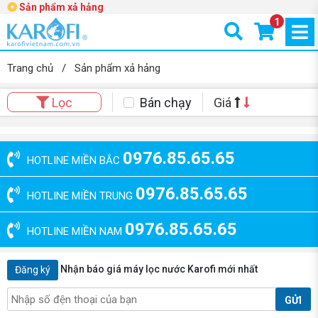
Sản phẩm xả hảng
1
Trang chủ
/
Sản phẩm xả hảng
Bán chạy
Giá
Lọc
0976.85.65.65
HOTLINE MIỀN BẮC
0976.85.65.65
HOTLINE MIỀN TRUNG
0976.85.65.65
HOTLINE MIỀN NAM
Nhận báo giá máy lọc nước Karofi mới nhất
Đăng ký
GỬI