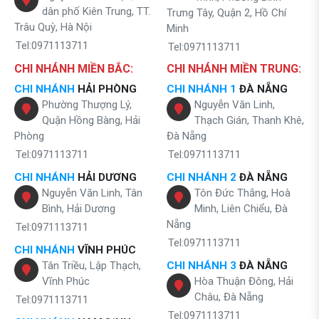
dân phố Kiên Trung, TT.
Trưng Tây, Quận 2, Hồ Chí
Trâu Quỳ, Hà Nội
Minh
Tel:0971113711
Tel:0971113711
CHI NHÁNH MIỀN BẮC:
CHI NHÁNH MIỀN TRUNG:
CHI NHÁNH
HẢI PHÒNG
CHI NHÁNH 1
ĐÀ NẴNG
Phường Thượng Lý,
Nguyễn Văn Linh,
Quận Hồng Bàng, Hải
Thạch Gián, Thanh Khê,
Phòng
Đà Nẵng
Tel:0971113711
Tel:0971113711
CHI NHÁNH
HẢI DƯƠNG
CHI NHÁNH 2
ĐÀ NẴNG
Nguyễn Văn Linh, Tân
Tôn Đức Thắng, Hoà
Bình, Hải Dương
Minh, Liên Chiểu, Đà
Nẵng
Tel:0971113711
Tel:0971113711
CHI NHÁNH
VĨNH PHÚC
Tân Triều, Lập Thạch,
CHI NHÁNH 3
ĐÀ NẴNG
Vĩnh Phúc
Hòa Thuận Đông, Hải
Châu, Đà Nẵng
Tel:0971113711
Tel:0971113711