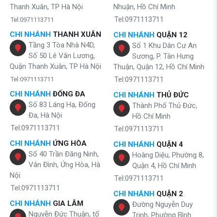
Thanh Xuân, TP Hà Nội
Nhuận, Hồ Chí Minh
Tel:0971113711
Tel:0971113711
CHI NHÁNH
THANH XUÂN
CHI NHÁNH
QUẬN 12
Tầng 3 Tòa Nhà N4D,
Số 1 Khu Dân Cư An
Số 50 Lê Văn Lương,
Sương, P. Tân Hưng
Quận Thanh Xuân, TP Hà Nội
Thuận, Quận 12, Hồ Chí Minh
Tel:0971113711
Tel:0971113711
CHI NHÁNH
ĐỐNG ĐA
CHI NHÁNH
THỦ ĐỨC
Số 83 Láng Hạ, Đống
Thành Phố Thủ Đức,
Đa, Hà Nội
Hồ Chí Minh
Tel:0971113711
Tel:0971113711
CHI NHÁNH
ỨNG HÒA
CHI NHÁNH
QUẬN 4
Số 40 Trần Đăng Ninh,
Hoàng Diệu, Phường 8,
Vân Đình, Ứng Hòa, Hà
Quận 4, Hồ Chí Minh
Nội
Tel:0971113711
Tel:0971113711
CHI NHÁNH
QUẬN 2
CHI NHÁNH
GIA LÂM
Đường Nguyễn Duy
Nguyễn Đức Thuận, tổ
Trinh, Phường Bình