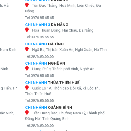
h, Hải
Tôn Đức Thắng, Hoà Minh, Liên Chiểu, Đà
Nẵng
Tel:0976.85.65.65
CHI NHÁNH 3
ĐÀ NẴNG
Hòa Thuận Đông, Hải Châu, Đà Nẵng
Tel:0976.85.65.65
CHI NHÁNH
HÀ TĨNH
, Nam Định
Ngã Ba, Thị trấn Xuân An, Nghi Xuân, Hà Tĩnh
Tel:0976.85.65.65
CHI NHÁNH
NGHỆ AN
 Ninh
Hưng Phúc, Thành phố Vinh, Nghệ An
Tel:0976.85.65.65
CHI NHÁNH
THỪA THIÊN HUẾ
g Tiến, TP
Quốc Lộ 1A, Thôn cao Đôi Xã, xã Lộc Trì ,
Thừa Thiên Huế
Tel:0976.85.65.65
CHI NHÁNH
QUẢNG BÌNH
Bắc Ninh,
Trần Hưng Đạo, Phường Nam Lý, Thành phố
Đồng Hới, Tỉnh Quảng Bình
Tel:0976.85.65.65