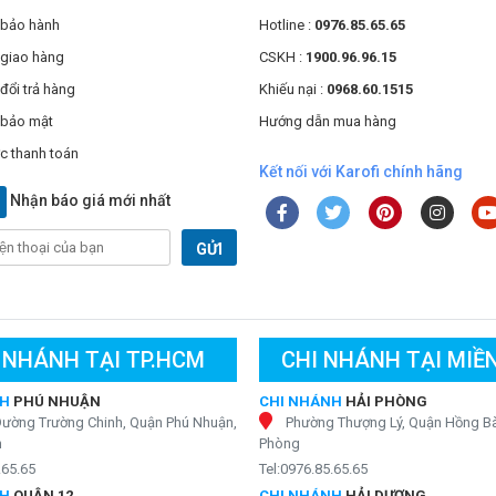
 bảo hành
Hotline :
0976.85.65.65
 giao hàng
CSKH :
1900.96.96.15
đổi trả hàng
Khiếu nại :
0968.60.1515
 bảo mật
Hướng dẫn mua hàng
c thanh toán
Kết nối với Karofi chính hãng
Nhận báo giá mới nhất
GỬI
 NHÁNH TẠI TP.HCM
CHI NHÁNH TẠI MIỀ
NH
PHÚ NHUẬN
CHI NHÁNH
HẢI PHÒNG
Đường Trường Chinh, Quận Phú Nhuận,
Phường Thượng Lý, Quận Hồng Bà
h
Phòng
.65.65
Tel:0976.85.65.65
NH
QUẬN 12
CHI NHÁNH
HẢI DƯƠNG