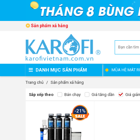
Sản phẩm xả hảng
DANH MỤC SẢN PHẨM
MÙA HÈ MÁT R
Trang chủ
/
Sản phẩm xả hảng
Sắp xếp theo
Bán chạy
Giá tăng dần
Giá giả
-21%