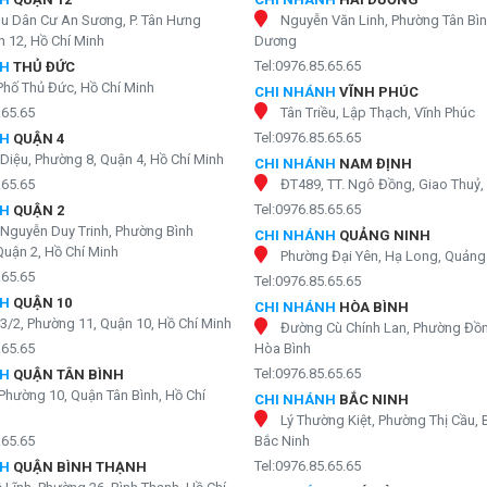
hu Dân Cư An Sương, P. Tân Hưng
Nguyễn Văn Linh, Phường Tân Bìn
 12, Hồ Chí Minh
Dương
Tel:0976.85.65.65
NH
THỦ ĐỨC
Phố Thủ Đức, Hồ Chí Minh
CHI NHÁNH
VĨNH PHÚC
.65.65
Tân Triều, Lập Thạch, Vĩnh Phúc
Tel:0976.85.65.65
NH
QUẬN 4
Diệu, Phường 8, Quận 4, Hồ Chí Minh
CHI NHÁNH
NAM ĐỊNH
.65.65
ĐT489, TT. Ngô Đồng, Giao Thuỷ
Tel:0976.85.65.65
NH
QUẬN 2
Nguyễn Duy Trinh, Phường Bình
CHI NHÁNH
QUẢNG NINH
Quận 2, Hồ Chí Minh
Phường Đại Yên, Hạ Long, Quảng
.65.65
Tel:0976.85.65.65
NH
QUẬN 10
CHI NHÁNH
HÒA BÌNH
3/2, Phường 11, Quận 10, Hồ Chí Minh
Đường Cù Chính Lan, Phường Đồn
.65.65
Hòa Bình
Tel:0976.85.65.65
NH
QUẬN TÂN BÌNH
Phường 10, Quận Tân Bình, Hồ Chí
CHI NHÁNH
BẮC NINH
Lý Thường Kiệt, Phường Thị Cầu, 
.65.65
Bắc Ninh
Tel:0976.85.65.65
NH
QUẬN BÌNH THẠNH