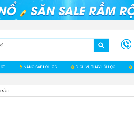
ƯỢI
NÂNG CẤP LÕI LỌC
DỊCH VỤ THAY LÕI LỌC
m dần