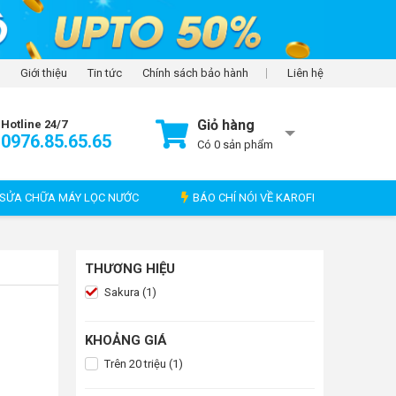
Giới thiệu
Tin tức
Chính sách bảo hành
Liên hệ
Giỏ hàng
Hotline 24/7
0976.85.65.65
Có
0
sản phẩm
SỬA CHỮA MÁY LỌC NƯỚC
BÁO CHÍ NÓI VỀ KAROFI
THƯƠNG HIỆU
Sakura (1)
KHOẢNG GIÁ
Trên 20 triệu (1)