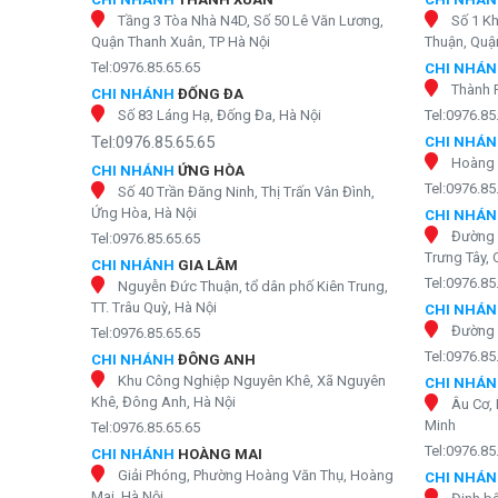
Tầng 3 Tòa Nhà N4D, Số 50 Lê Văn Lương,
Số 1 K
Quận Thanh Xuân, TP Hà Nội
Thuận, Quận
Tel:0976.85.65.65
CHI NHÁ
Thành 
CHI NHÁNH
ĐỐNG ĐA
Số 83 Láng Hạ, Đống Đa, Hà Nội
Tel:0976.85
Tel:0976.85.65.65
CHI NHÁ
Hoàng 
CHI NHÁNH
ỨNG HÒA
Tel:0976.85
Số 40 Trần Đăng Ninh, Thị Trấn Vân Đình,
Ứng Hòa, Hà Nội
CHI NHÁ
Đường 
Tel:0976.85.65.65
Trưng Tây, 
CHI NHÁNH
GIA LÂM
Tel:0976.85
Nguyễn Đức Thuận, tổ dân phố Kiên Trung,
TT. Trâu Quỳ, Hà Nội
CHI NHÁ
Đường 
Tel:0976.85.65.65
Tel:0976.85
CHI NHÁNH
ĐÔNG ANH
Khu Công Nghiệp Nguyên Khê, Xã Nguyên
CHI NHÁ
Khê, Đông Anh, Hà Nội
Âu Cơ, 
Minh
Tel:0976.85.65.65
Tel:0976.85
CHI NHÁNH
HOÀNG MAI
Giải Phóng, Phường Hoàng Văn Thụ, Hoàng
CHI NHÁ
Mai, Hà Nội