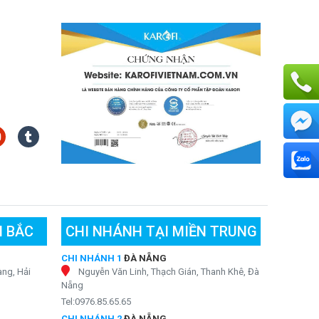
N BẮC
CHI NHÁNH TẠI MIỀN TRUNG
CHI NHÁNH 1
ĐÀ NẴNG
ng, Hải
Nguyễn Văn Linh, Thạch Gián, Thanh Khê, Đà
Nẵng
Tel:0976.85.65.65
CHI NHÁNH 2
ĐÀ NẴNG