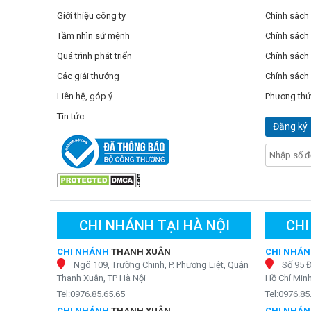
Giới thiệu công ty
Chính sách
Tầm nhìn sứ mệnh
Chính sách
Quá trình phát triển
Chính sách 
Các giải thưởng
Chính sách
Liên hệ, góp ý
Phương thứ
Tin tức
Đăng ký
CHI NHÁNH TẠI HÀ NỘI
CHI
CHI NHÁNH
THANH XUÂN
CHI NHÁ
Ngõ 109, Trường Chinh, P. Phương Liệt, Quận
Số 95 
Thanh Xuân, TP Hà Nội
Hồ Chí Min
Tel:0976.85.65.65
Tel:0976.85
CHI NHÁNH
THANH XUÂN
CHI NHÁ