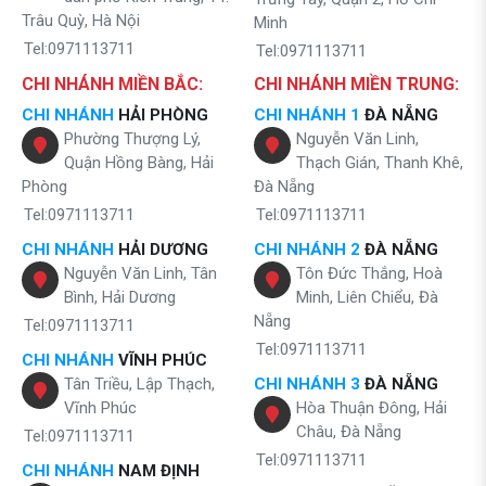
Trâu Quỳ, Hà Nội
Minh
Tel:0971113711
Tel:0971113711
CHI NHÁNH MIỀN BẮC:
CHI NHÁNH MIỀN TRUNG:
CHI NHÁNH
HẢI PHÒNG
CHI NHÁNH 1
ĐÀ NẴNG
Phường Thượng Lý,
Nguyễn Văn Linh,
Quận Hồng Bàng, Hải
Thạch Gián, Thanh Khê,
Phòng
Đà Nẵng
Tel:0971113711
Tel:0971113711
CHI NHÁNH
HẢI DƯƠNG
CHI NHÁNH 2
ĐÀ NẴNG
Nguyễn Văn Linh, Tân
Tôn Đức Thắng, Hoà
Bình, Hải Dương
Minh, Liên Chiểu, Đà
Nẵng
Tel:0971113711
Tel:0971113711
CHI NHÁNH
VĨNH PHÚC
Tân Triều, Lập Thạch,
CHI NHÁNH 3
ĐÀ NẴNG
Vĩnh Phúc
Hòa Thuận Đông, Hải
Châu, Đà Nẵng
Tel:0971113711
Tel:0971113711
CHI NHÁNH
NAM ĐỊNH