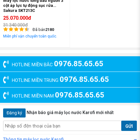
Máy lọc nước tổng đầu nguồn 3
cột áp lực tự động sục rửa
Sakura SKT213C
25.070.000đ
31.340.000đ
Đã bán
2180
Miễn phí vận chuyển toàn quốc.
0976.85.65.65
HOTLINE MIỀN BẮC
0976.85.65.65
HOTLINE MIỀN TRUNG
0976.85.65.65
HOTLINE MIỀN NAM
Nhận báo giá máy lọc nước Karofi mới nhất
Đăng ký
GỬI
Thông tin máy lọc nước Karofi