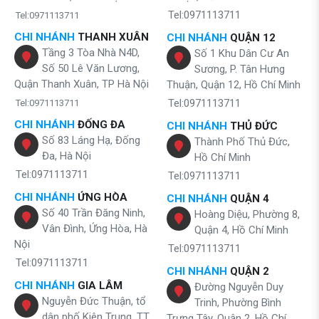
Tel:0971113711
Tel:0971113711
CHI NHÁNH
THANH XUÂN
CHI NHÁNH
QUẬN 12
Tầng 3 Tòa Nhà N4D,
Số 1 Khu Dân Cư An
Số 50 Lê Văn Lương,
Sương, P. Tân Hưng
Quận Thanh Xuân, TP Hà Nội
Thuận, Quận 12, Hồ Chí Minh
Tel:0971113711
Tel:0971113711
CHI NHÁNH
ĐỐNG ĐA
CHI NHÁNH
THỦ ĐỨC
Số 83 Láng Hạ, Đống
Thành Phố Thủ Đức,
Đa, Hà Nội
Hồ Chí Minh
Tel:0971113711
Tel:0971113711
CHI NHÁNH
ỨNG HÒA
CHI NHÁNH
QUẬN 4
Số 40 Trần Đăng Ninh,
Hoàng Diệu, Phường 8,
Vân Đình, Ứng Hòa, Hà
Quận 4, Hồ Chí Minh
Nội
Tel:0971113711
Tel:0971113711
CHI NHÁNH
QUẬN 2
CHI NHÁNH
GIA LÂM
Đường Nguyễn Duy
Nguyễn Đức Thuận, tổ
Trinh, Phường Bình
dân phố Kiên Trung, TT.
Trưng Tây, Quận 2, Hồ Chí