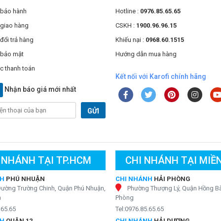
 bảo hành
Hotline :
0976.85.65.65
 giao hàng
CSKH :
1900.96.96.15
đổi trả hàng
Khiếu nại :
0968.60.1515
 bảo mật
Hướng dẫn mua hàng
c thanh toán
Kết nối với Karofi chính hãng
Nhận báo giá mới nhất
GỬI
 NHÁNH TẠI TP.HCM
CHI NHÁNH TẠI MIỀ
NH
PHÚ NHUẬN
CHI NHÁNH
HẢI PHÒNG
Đường Trường Chinh, Quận Phú Nhuận,
Phường Thượng Lý, Quận Hồng Bà
h
Phòng
.65.65
Tel:0976.85.65.65
NH
QUẬN 12
CHI NHÁNH
HẢI DƯƠNG