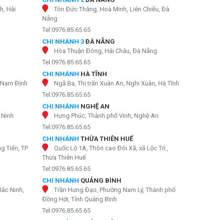
h, Hải
Tôn Đức Thắng, Hoà Minh, Liên Chiểu, Đà
Nẵng
Tel:0976.85.65.65
CHI NHÁNH 3
ĐÀ NẴNG
Hòa Thuận Đông, Hải Châu, Đà Nẵng
Tel:0976.85.65.65
CHI NHÁNH
HÀ TĨNH
, Nam Định
Ngã Ba, Thị trấn Xuân An, Nghi Xuân, Hà Tĩnh
Tel:0976.85.65.65
CHI NHÁNH
NGHỆ AN
 Ninh
Hưng Phúc, Thành phố Vinh, Nghệ An
Tel:0976.85.65.65
CHI NHÁNH
THỪA THIÊN HUẾ
g Tiến, TP
Quốc Lộ 1A, Thôn cao Đôi Xã, xã Lộc Trì ,
Thừa Thiên Huế
Tel:0976.85.65.65
CHI NHÁNH
QUẢNG BÌNH
Bắc Ninh,
Trần Hưng Đạo, Phường Nam Lý, Thành phố
Đồng Hới, Tỉnh Quảng Bình
Tel:0976.85.65.65