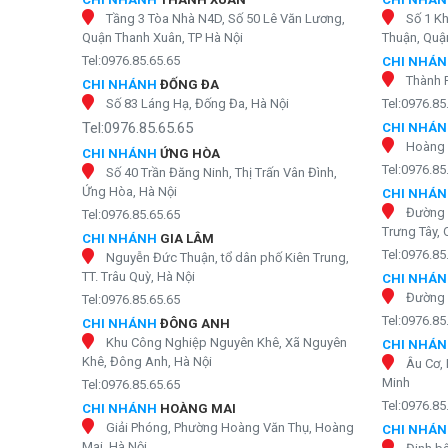
Tầng 3 Tòa Nhà N4D, Số 50 Lê Văn Lương,
Số 1 K
Quận Thanh Xuân, TP Hà Nội
Thuận, Quận
Tel:0976.85.65.65
CHI NHÁ
Thành 
CHI NHÁNH
ĐỐNG ĐA
Số 83 Láng Hạ, Đống Đa, Hà Nội
Tel:0976.85
Tel:0976.85.65.65
CHI NHÁ
Hoàng 
CHI NHÁNH
ỨNG HÒA
Tel:0976.85
Số 40 Trần Đăng Ninh, Thị Trấn Vân Đình,
Ứng Hòa, Hà Nội
CHI NHÁ
Đường 
Tel:0976.85.65.65
Trưng Tây, 
CHI NHÁNH
GIA LÂM
Tel:0976.85
Nguyễn Đức Thuận, tổ dân phố Kiên Trung,
TT. Trâu Quỳ, Hà Nội
CHI NHÁ
Đường 
Tel:0976.85.65.65
Tel:0976.85
CHI NHÁNH
ĐÔNG ANH
Khu Công Nghiệp Nguyên Khê, Xã Nguyên
CHI NHÁ
Khê, Đông Anh, Hà Nội
Âu Cơ, 
Minh
Tel:0976.85.65.65
Tel:0976.85
CHI NHÁNH
HOÀNG MAI
Giải Phóng, Phường Hoàng Văn Thụ, Hoàng
CHI NHÁ
Mai, Hà Nội