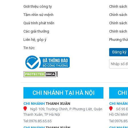
Giới thiệu công ty
Chính sách
Tầm nhìn sứ mệnh
Chính sách
Quá trình phát triển
Chính sách 
Các giải thưởng
Chính sách
Liên hệ, góp ý
Phương thứ
Tin tức
Đăng ký
CHI NHÁNH TẠI HÀ NỘI
CHI
CHI NHÁNH
THANH XUÂN
CHI NHÁ
Ngõ 109, Trường Chinh, P. Phương Liệt, Quận
Số 95 
Thanh Xuân, TP Hà Nội
Hồ Chí Min
Tel:0976.85.65.65
Tel:0976.85
CHI NHÁNH
THANH XUÂN
CHI NHÁ