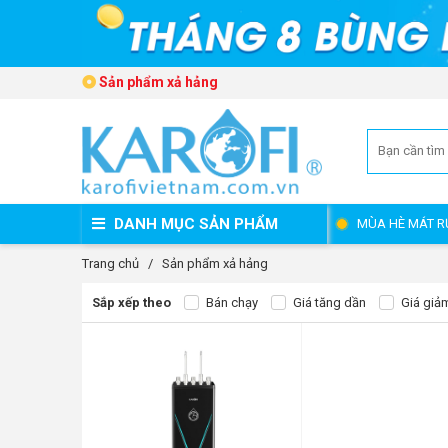
Sản phẩm xả hảng
DANH MỤC SẢN PHẨM
MÙA HÈ MÁT R
Trang chủ
/
Sản phẩm xả hảng
Sắp xếp theo
Bán chạy
Giá tăng dần
Giá giả