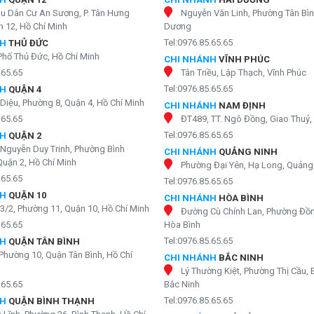
hu Dân Cư An Sương, P. Tân Hưng
Nguyễn Văn Linh, Phường Tân Bìn
 12, Hồ Chí Minh
Dương
Tel:0976.85.65.65
NH
THỦ ĐỨC
Phố Thủ Đức, Hồ Chí Minh
CHI NHÁNH
VĨNH PHÚC
.65.65
Tân Triều, Lập Thạch, Vĩnh Phúc
Tel:0976.85.65.65
NH
QUẬN 4
Diệu, Phường 8, Quận 4, Hồ Chí Minh
CHI NHÁNH
NAM ĐỊNH
.65.65
ĐT489, TT. Ngô Đồng, Giao Thuỷ
Tel:0976.85.65.65
NH
QUẬN 2
Nguyễn Duy Trinh, Phường Bình
CHI NHÁNH
QUẢNG NINH
Quận 2, Hồ Chí Minh
Phường Đại Yên, Hạ Long, Quảng
.65.65
Tel:0976.85.65.65
NH
QUẬN 10
CHI NHÁNH
HÒA BÌNH
3/2, Phường 11, Quận 10, Hồ Chí Minh
Đường Cù Chính Lan, Phường Đồn
.65.65
Hòa Bình
Tel:0976.85.65.65
NH
QUẬN TÂN BÌNH
Phường 10, Quận Tân Bình, Hồ Chí
CHI NHÁNH
BẮC NINH
Lý Thường Kiệt, Phường Thị Cầu, 
.65.65
Bắc Ninh
Tel:0976.85.65.65
NH
QUẬN BÌNH THẠNH