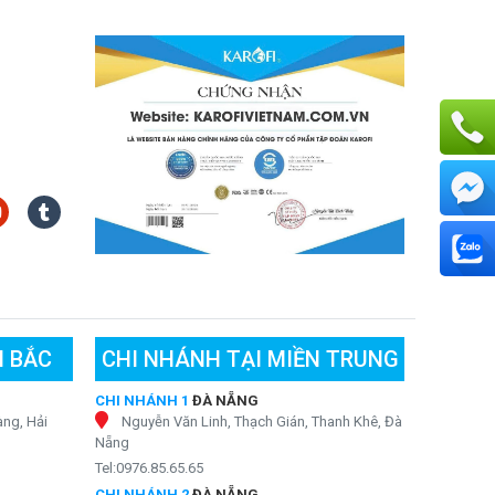
N BẮC
CHI NHÁNH TẠI MIỀN TRUNG
CHI NHÁNH 1
ĐÀ NẴNG
ng, Hải
Nguyễn Văn Linh, Thạch Gián, Thanh Khê, Đà
Nẵng
Tel:0976.85.65.65
CHI NHÁNH 2
ĐÀ NẴNG