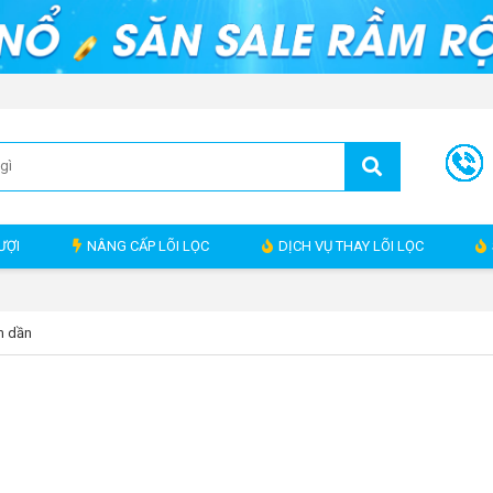
ƯỢI
NÂNG CẤP LÕI LỌC
DỊCH VỤ THAY LÕI LỌC
m dần