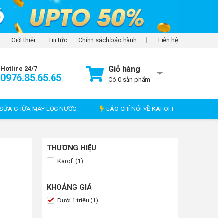
Giới thiệu
Tin tức
Chính sách bảo hành
Liên hệ
Giỏ hàng
Hotline 24/7
0976.85.65.65
Có
0
sản phẩm
SỬA CHỮA MÁY LỌC NƯỚC
BÁO CHÍ NÓI VỀ KAROFI
THƯƠNG HIỆU
Karofi (1)
KHOẢNG GIÁ
Dưới 1 triệu (1)