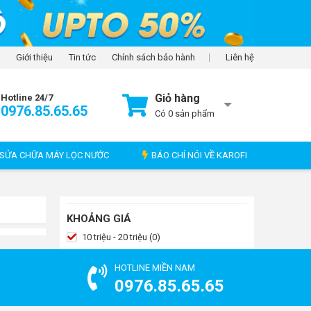
Giới thiệu
Tin tức
Chính sách bảo hành
Liên hệ
Giỏ hàng
Hotline 24/7
0976.85.65.65
Có
0
sản phẩm
SỬA CHỮA MÁY LỌC NƯỚC
BÁO CHÍ NÓI VỀ KAROFI
KHOẢNG GIÁ
10 triệu - 20 triệu (0)
HOTLINE MIỀN NAM
0976.85.65.65