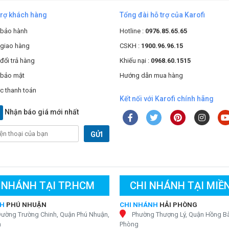
trợ khách hàng
Tổng đài hỗ trợ của Karofi
 bảo hành
Hotline :
0976.85.65.65
 giao hàng
CSKH :
1900.96.96.15
đổi trả hàng
Khiếu nại :
0968.60.1515
 bảo mật
Hướng dẫn mua hàng
c thanh toán
Kết nối với Karofi chính hãng
Nhận báo giá mới nhất
GỬI
 NHÁNH TẠI TP.HCM
CHI NHÁNH TẠI MIỀ
NH
PHÚ NHUẬN
CHI NHÁNH
HẢI PHÒNG
Đường Trường Chinh, Quận Phú Nhuận,
Phường Thượng Lý, Quận Hồng Bà
h
Phòng