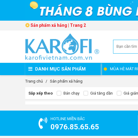
Sản phẩm xả hảng | Trang 2
DANH MỤC SẢN PHẨM
MÙA HÈ MÁT R
Trang chủ
/
Sản phẩm xả hảng
Sắp xếp theo
Bán chạy
Giá tăng dần
Giá giả
HOTLINE MIỀN BẮC
0976.85.65.65