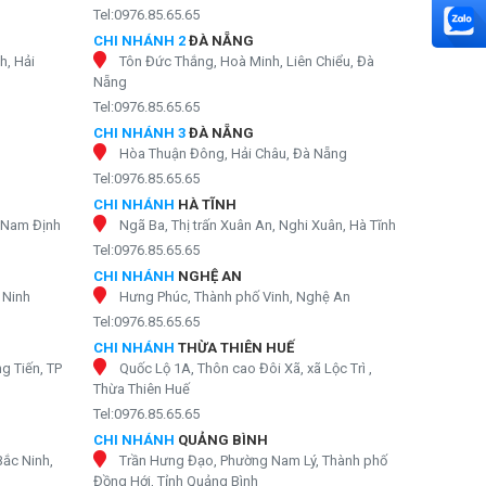
Tel:0976.85.65.65
CHI NHÁNH 2
ĐÀ NẴNG
h, Hải
Tôn Đức Thắng, Hoà Minh, Liên Chiểu, Đà
Nẵng
Tel:0976.85.65.65
CHI NHÁNH 3
ĐÀ NẴNG
Hòa Thuận Đông, Hải Châu, Đà Nẵng
Tel:0976.85.65.65
CHI NHÁNH
HÀ TĨNH
, Nam Định
Ngã Ba, Thị trấn Xuân An, Nghi Xuân, Hà Tĩnh
Tel:0976.85.65.65
CHI NHÁNH
NGHỆ AN
 Ninh
Hưng Phúc, Thành phố Vinh, Nghệ An
Tel:0976.85.65.65
CHI NHÁNH
THỪA THIÊN HUẾ
g Tiến, TP
Quốc Lộ 1A, Thôn cao Đôi Xã, xã Lộc Trì ,
Thừa Thiên Huế
Tel:0976.85.65.65
CHI NHÁNH
QUẢNG BÌNH
Bắc Ninh,
Trần Hưng Đạo, Phường Nam Lý, Thành phố
Đồng Hới, Tỉnh Quảng Bình