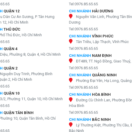
.65.65
Tel:0976.85.65.65
NH
QUẬN 12
CHI NHÁNH
HẢI DƯƠNG
hu Dân Cư An Sương, P. Tân Hưng
Nguyễn Văn Linh, Phường Tân Bìn
 12, Hồ Chí Minh
Dương
Tel:0976.85.65.65
NH
THỦ ĐỨC
Phố Thủ Đức, Hồ Chí Minh
CHI NHÁNH
VĨNH PHÚC
.65.65
Tân Triều, Lập Thạch, Vĩnh Phúc
Tel:0976.85.65.65
NH
QUẬN 4
Diệu, Phường 8, Quận 4, Hồ Chí Minh
CHI NHÁNH
NAM ĐỊNH
.65.65
ĐT489, TT. Ngô Đồng, Giao Thuỷ
Tel:0976.85.65.65
NH
QUẬN 2
Nguyễn Duy Trinh, Phường Bình
CHI NHÁNH
QUẢNG NINH
Quận 2, Hồ Chí Minh
Phường Đại Yên, Hạ Long, Quảng
.65.65
Tel:0976.85.65.65
NH
QUẬN 10
CHI NHÁNH
HÒA BÌNH
3/2, Phường 11, Quận 10, Hồ Chí Minh
Đường Cù Chính Lan, Phường Đồn
.65.65
Hòa Bình
Tel:0976.85.65.65
NH
QUẬN TÂN BÌNH
Phường 10, Quận Tân Bình, Hồ Chí
CHI NHÁNH
BẮC NINH
Lý Thường Kiệt, Phường Thị Cầu, 
.65.65
Bắc Ninh