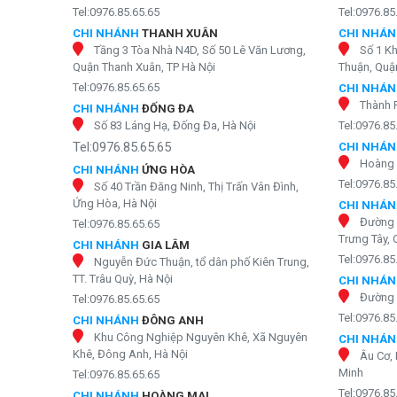
Tel:0976.85.65.65
Tel:0976.85
CHI NHÁNH
THANH XUÂN
CHI NHÁ
Tầng 3 Tòa Nhà N4D, Số 50 Lê Văn Lương,
Số 1 K
Quận Thanh Xuân, TP Hà Nội
Thuận, Quận
Tel:0976.85.65.65
CHI NHÁ
Thành 
CHI NHÁNH
ĐỐNG ĐA
Số 83 Láng Hạ, Đống Đa, Hà Nội
Tel:0976.85
Tel:0976.85.65.65
CHI NHÁ
Hoàng 
CHI NHÁNH
ỨNG HÒA
Tel:0976.85
Số 40 Trần Đăng Ninh, Thị Trấn Vân Đình,
Ứng Hòa, Hà Nội
CHI NHÁ
Đường 
Tel:0976.85.65.65
Trưng Tây, 
CHI NHÁNH
GIA LÂM
Tel:0976.85
Nguyễn Đức Thuận, tổ dân phố Kiên Trung,
TT. Trâu Quỳ, Hà Nội
CHI NHÁ
Đường 
Tel:0976.85.65.65
Tel:0976.85
CHI NHÁNH
ĐÔNG ANH
Khu Công Nghiệp Nguyên Khê, Xã Nguyên
CHI NHÁ
Khê, Đông Anh, Hà Nội
Âu Cơ, 
Minh
Tel:0976.85.65.65
Tel:0976.85
CHI NHÁNH
HOÀNG MAI