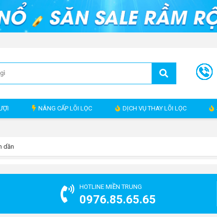
ƯỢI
NÂNG CẤP LÕI LỌC
DỊCH VỤ THAY LÕI LỌC
m dần
HOTLINE MIỀN TRUNG
0976.85.65.65