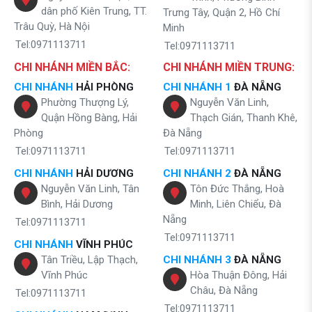
dân phố Kiên Trung, TT.
Trưng Tây, Quận 2, Hồ Chí
Trâu Quỳ, Hà Nội
Minh
Tel:0971113711
Tel:0971113711
CHI NHÁNH MIỀN BẮC:
CHI NHÁNH MIỀN TRUNG:
CHI NHÁNH
HẢI PHÒNG
CHI NHÁNH 1
ĐÀ NẴNG
Phường Thượng Lý,
Nguyễn Văn Linh,
Quận Hồng Bàng, Hải
Thạch Gián, Thanh Khê,
Phòng
Đà Nẵng
Tel:0971113711
Tel:0971113711
CHI NHÁNH
HẢI DƯƠNG
CHI NHÁNH 2
ĐÀ NẴNG
Nguyễn Văn Linh, Tân
Tôn Đức Thắng, Hoà
Bình, Hải Dương
Minh, Liên Chiểu, Đà
Nẵng
Tel:0971113711
Tel:0971113711
CHI NHÁNH
VĨNH PHÚC
Tân Triều, Lập Thạch,
CHI NHÁNH 3
ĐÀ NẴNG
Vĩnh Phúc
Hòa Thuận Đông, Hải
Châu, Đà Nẵng
Tel:0971113711
Tel:0971113711