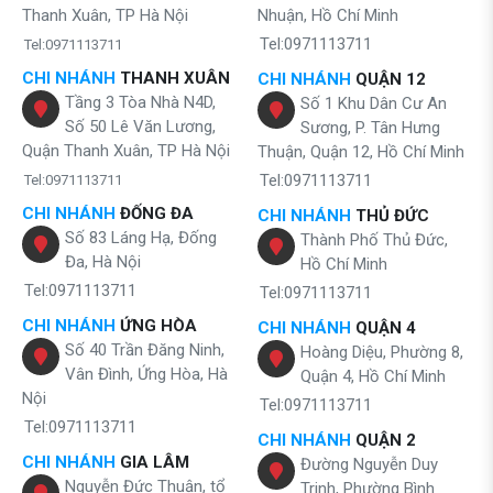
Thanh Xuân, TP Hà Nội
Nhuận, Hồ Chí Minh
Tel:0971113711
Tel:0971113711
CHI NHÁNH
THANH XUÂN
CHI NHÁNH
QUẬN 12
Tầng 3 Tòa Nhà N4D,
Số 1 Khu Dân Cư An
Số 50 Lê Văn Lương,
Sương, P. Tân Hưng
Quận Thanh Xuân, TP Hà Nội
Thuận, Quận 12, Hồ Chí Minh
Tel:0971113711
Tel:0971113711
CHI NHÁNH
ĐỐNG ĐA
CHI NHÁNH
THỦ ĐỨC
Số 83 Láng Hạ, Đống
Thành Phố Thủ Đức,
Đa, Hà Nội
Hồ Chí Minh
Tel:0971113711
Tel:0971113711
CHI NHÁNH
ỨNG HÒA
CHI NHÁNH
QUẬN 4
Số 40 Trần Đăng Ninh,
Hoàng Diệu, Phường 8,
Vân Đình, Ứng Hòa, Hà
Quận 4, Hồ Chí Minh
Nội
Tel:0971113711
Tel:0971113711
CHI NHÁNH
QUẬN 2
CHI NHÁNH
GIA LÂM
Đường Nguyễn Duy
Nguyễn Đức Thuận, tổ
Trinh, Phường Bình