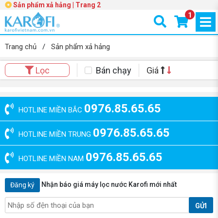
Sản phẩm xả hảng | Trang 2
1
Trang chủ
/
Sản phẩm xả hảng
Bán chạy
Giá
Lọc
0976.85.65.65
HOTLINE MIỀN BẮC
0976.85.65.65
HOTLINE MIỀN TRUNG
0976.85.65.65
HOTLINE MIỀN NAM
Nhận báo giá máy lọc nước Karofi mới nhất
Đăng ký
GỬI