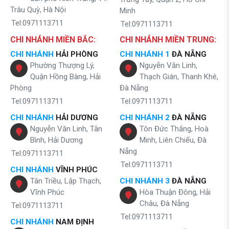
Trâu Quỳ, Hà Nội
Minh
Tel:0971113711
Tel:0971113711
CHI NHÁNH MIỀN BẮC:
CHI NHÁNH MIỀN TRUNG:
CHI NHÁNH
HẢI PHÒNG
CHI NHÁNH 1
ĐÀ NẴNG
Phường Thượng Lý,
Nguyễn Văn Linh,
Quận Hồng Bàng, Hải
Thạch Gián, Thanh Khê,
Phòng
Đà Nẵng
Tel:0971113711
Tel:0971113711
CHI NHÁNH
HẢI DƯƠNG
CHI NHÁNH 2
ĐÀ NẴNG
Nguyễn Văn Linh, Tân
Tôn Đức Thắng, Hoà
Bình, Hải Dương
Minh, Liên Chiểu, Đà
Nẵng
Tel:0971113711
Tel:0971113711
CHI NHÁNH
VĨNH PHÚC
Tân Triều, Lập Thạch,
CHI NHÁNH 3
ĐÀ NẴNG
Vĩnh Phúc
Hòa Thuận Đông, Hải
Châu, Đà Nẵng
Tel:0971113711
Tel:0971113711
CHI NHÁNH
NAM ĐỊNH