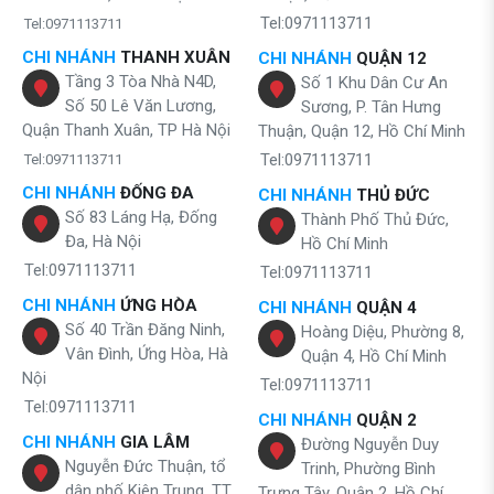
Tel:0971113711
Tel:0971113711
CHI NHÁNH
THANH XUÂN
CHI NHÁNH
QUẬN 12
Tầng 3 Tòa Nhà N4D,
Số 1 Khu Dân Cư An
Số 50 Lê Văn Lương,
Sương, P. Tân Hưng
Quận Thanh Xuân, TP Hà Nội
Thuận, Quận 12, Hồ Chí Minh
Tel:0971113711
Tel:0971113711
CHI NHÁNH
ĐỐNG ĐA
CHI NHÁNH
THỦ ĐỨC
Số 83 Láng Hạ, Đống
Thành Phố Thủ Đức,
Đa, Hà Nội
Hồ Chí Minh
Tel:0971113711
Tel:0971113711
CHI NHÁNH
ỨNG HÒA
CHI NHÁNH
QUẬN 4
Số 40 Trần Đăng Ninh,
Hoàng Diệu, Phường 8,
Vân Đình, Ứng Hòa, Hà
Quận 4, Hồ Chí Minh
Nội
Tel:0971113711
Tel:0971113711
CHI NHÁNH
QUẬN 2
CHI NHÁNH
GIA LÂM
Đường Nguyễn Duy
Nguyễn Đức Thuận, tổ
Trinh, Phường Bình
dân phố Kiên Trung, TT.
Trưng Tây, Quận 2, Hồ Chí