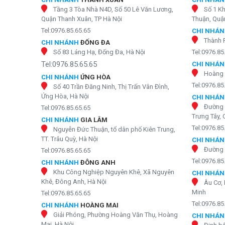
Tầng 3 Tòa Nhà N4D, Số 50 Lê Văn Lương,
Số 1 K
Quận Thanh Xuân, TP Hà Nội
Thuận, Quận
Tel:0976.85.65.65
CHI NHÁ
Thành 
CHI NHÁNH
ĐỐNG ĐA
Số 83 Láng Hạ, Đống Đa, Hà Nội
Tel:0976.85
Tel:0976.85.65.65
CHI NHÁ
Hoàng 
CHI NHÁNH
ỨNG HÒA
Tel:0976.85
Số 40 Trần Đăng Ninh, Thị Trấn Vân Đình,
Ứng Hòa, Hà Nội
CHI NHÁ
Đường 
Tel:0976.85.65.65
Trưng Tây, 
CHI NHÁNH
GIA LÂM
Tel:0976.85
Nguyễn Đức Thuận, tổ dân phố Kiên Trung,
TT. Trâu Quỳ, Hà Nội
CHI NHÁ
Đường 
Tel:0976.85.65.65
Tel:0976.85
CHI NHÁNH
ĐÔNG ANH
Khu Công Nghiệp Nguyên Khê, Xã Nguyên
CHI NHÁ
Khê, Đông Anh, Hà Nội
Âu Cơ, 
Minh
Tel:0976.85.65.65
Tel:0976.85
CHI NHÁNH
HOÀNG MAI
Giải Phóng, Phường Hoàng Văn Thụ, Hoàng
CHI NHÁ
Mai, Hà Nội