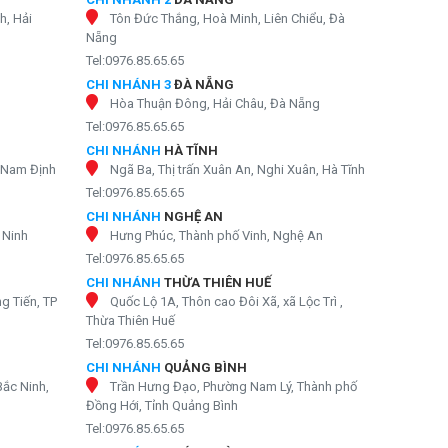
h, Hải
Tôn Đức Thắng, Hoà Minh, Liên Chiểu, Đà
Nẵng
Tel:0976.85.65.65
CHI NHÁNH 3
ĐÀ NẴNG
Hòa Thuận Đông, Hải Châu, Đà Nẵng
Tel:0976.85.65.65
CHI NHÁNH
HÀ TĨNH
, Nam Định
Ngã Ba, Thị trấn Xuân An, Nghi Xuân, Hà Tĩnh
Tel:0976.85.65.65
CHI NHÁNH
NGHỆ AN
 Ninh
Hưng Phúc, Thành phố Vinh, Nghệ An
Tel:0976.85.65.65
CHI NHÁNH
THỪA THIÊN HUẾ
g Tiến, TP
Quốc Lộ 1A, Thôn cao Đôi Xã, xã Lộc Trì ,
Thừa Thiên Huế
Tel:0976.85.65.65
CHI NHÁNH
QUẢNG BÌNH
Bắc Ninh,
Trần Hưng Đạo, Phường Nam Lý, Thành phố
Đồng Hới, Tỉnh Quảng Bình
Tel:0976.85.65.65