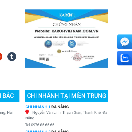
N BẮC
CHI NHÁNH TẠI MIỀN TRUNG
CHI NHÁNH 1
ĐÀ NẴNG
ng, Hải
Nguyễn Văn Linh, Thạch Gián, Thanh Khê, Đà
Nẵng
Tel:0976.85.65.65
CHI NHÁNH 2
ĐÀ NẴNG