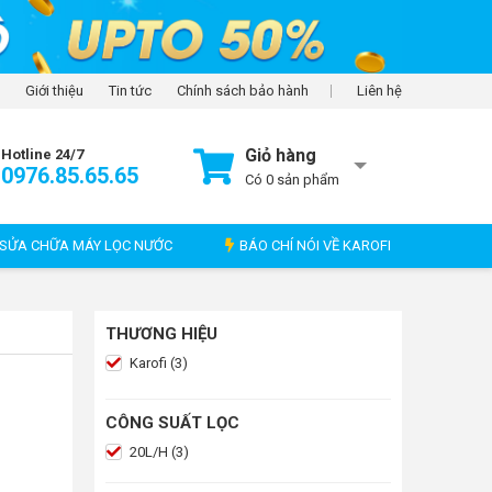
Giới thiệu
Tin tức
Chính sách bảo hành
Liên hệ
Giỏ hàng
Hotline 24/7
0976.85.65.65
Có
0
sản phẩm
SỬA CHỮA MÁY LỌC NƯỚC
BÁO CHÍ NÓI VỀ KAROFI
THƯƠNG HIỆU
Karofi (3)
CÔNG SUẤT LỌC
20L/H (3)