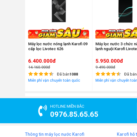
Máy lọc nước nóng lạnh Karofi 09
Máy lọc nước 3 chức 
cấp lọc Livotec 626
lạnh nguội Karofi Livot
6.400.000đ
5.950.000đ
14.160.000đ
9.490.000đ
Đã bán
1088
Đã bán
Miễn phí vận chuyển toàn quốc
Miễn phí vận chuyển toà
HOTLINE MIỀN BẮC
0976.85.65.65
Thông tin máy lọc nước Karofi
Karofi hỗ 