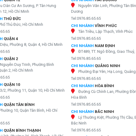
hu Dân Cư An Sương, P. Tân Hưng
Nguyễn Văn Linh, Phường Tân Bìn
 12, Hồ Chí Minh
Dương
Tel:0976.85.65.65
NH
THỦ ĐỨC
Phố Thủ Đức, Hồ Chí Minh
CHI NHÁNH
VĨNH PHÚC
.65.65
Tân Triều, Lập Thạch, Vĩnh Phúc
Tel:0976.85.65.65
NH
QUẬN 4
Diệu, Phường 8, Quận 4, Hồ Chí Minh
CHI NHÁNH
NAM ĐỊNH
.65.65
ĐT489, TT. Ngô Đồng, Giao Thuỷ
Tel:0976.85.65.65
NH
QUẬN 2
Nguyễn Duy Trinh, Phường Bình
CHI NHÁNH
QUẢNG NINH
Quận 2, Hồ Chí Minh
Phường Đại Yên, Hạ Long, Quảng
.65.65
Tel:0976.85.65.65
NH
QUẬN 10
CHI NHÁNH
HÒA BÌNH
3/2, Phường 11, Quận 10, Hồ Chí Minh
Đường Cù Chính Lan, Phường Đồn
.65.65
Hòa Bình
Tel:0976.85.65.65
NH
QUẬN TÂN BÌNH
Phường 10, Quận Tân Bình, Hồ Chí
CHI NHÁNH
BẮC NINH
Lý Thường Kiệt, Phường Thị Cầu, 
.65.65
Bắc Ninh
Tel:0976.85.65.65
NH
QUẬN BÌNH THẠNH