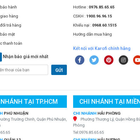
 bảo hành
Hotline :
0976.85.65.65
 giao hàng
CSKH :
1900.96.96.15
đổi trả hàng
Khiếu nại :
0968.60.1515
 bảo mật
Hướng dẫn mua hàng
c thanh toán
Kết nối với Karofi chính hãng
Nhận báo giá mới nhất
GỬI
 NHÁNH TẠI TP.HCM
CHI NHÁNH TẠI MIỀ
NH
PHÚ NHUẬN
CHI NHÁNH
HẢI PHÒNG
Đường Trường Chinh, Quận Phú Nhuận,
Phường Thượng Lý, Quận Hồng Bà
h
Phòng
.65.65
Tel:0976.85.65.65
NH
QUẬN 12
CHI NHÁNH
HẢI DƯƠNG