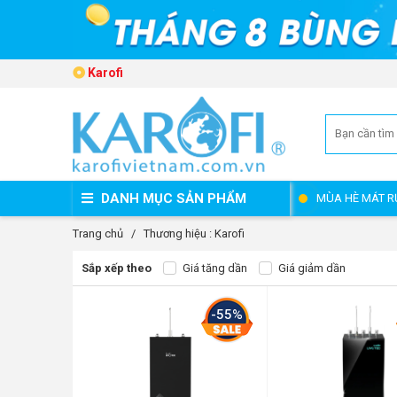
Karofi
DANH MỤC SẢN PHẨM
MÙA HÈ MÁT R
Trang chủ
/
Thương hiệu : Karofi
Sắp xếp theo
Giá tăng dần
Giá giảm dần
-55%