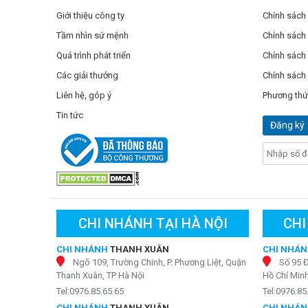
Giới thiệu công ty
Chính sách
Tầm nhìn sứ mệnh
Chính sách
Quá trình phát triển
Chính sách 
Các giải thưởng
Chính sách
Liên hệ, góp ý
Phương thứ
Tin tức
Đăng ký
CHI NHÁNH TẠI HÀ NỘI
CHI
CHI NHÁNH
THANH XUÂN
CHI NHÁ
Ngõ 109, Trường Chinh, P. Phương Liệt, Quận
Số 95 
Thanh Xuân, TP Hà Nội
Hồ Chí Min
Tel:0976.85.65.65
Tel:0976.85
CHI NHÁNH
THANH XUÂN
CHI NHÁ