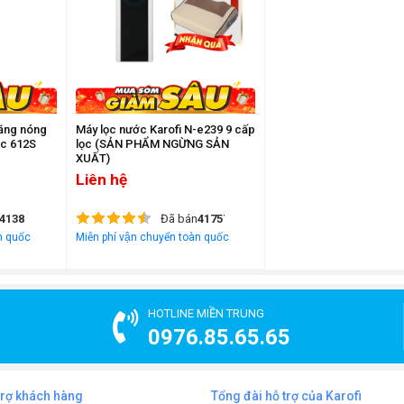
năng nóng
Máy lọc nước Karofi N-e239 9 cấp
ec 612S
lọc (SẢN PHẨM NGỪNG SẢN
XUẤT)
Liên hệ
4138
Đã bán
41757
n quốc
Miễn phí vận chuyển toàn quốc
HOTLINE MIỀN TRUNG
0976.85.65.65
trợ khách hàng
Tổng đài hỗ trợ của Karofi