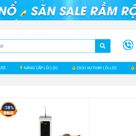
ƯỢI
NÂNG CẤP LÕI LỌC
DỊCH VỤ THAY LÕI LỌC
-38%