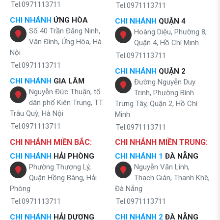
Tel:0971113711
Tel:0971113711
CHI NHÁNH
ỨNG HÒA
CHI NHÁNH
QUẬN 4
Số 40 Trần Đăng Ninh,
Hoàng Diệu, Phường 8,
Vân Đình, Ứng Hòa, Hà
Quận 4, Hồ Chí Minh
Nội
Tel:0971113711
Tel:0971113711
CHI NHÁNH
QUẬN 2
CHI NHÁNH
GIA LÂM
Đường Nguyễn Duy
Nguyễn Đức Thuận, tổ
Trinh, Phường Bình
dân phố Kiên Trung, TT.
Trưng Tây, Quận 2, Hồ Chí
Trâu Quỳ, Hà Nội
Minh
Tel:0971113711
Tel:0971113711
CHI NHÁNH MIỀN BẮC:
CHI NHÁNH MIỀN TRUNG:
CHI NHÁNH
HẢI PHÒNG
CHI NHÁNH 1
ĐÀ NẴNG
Phường Thượng Lý,
Nguyễn Văn Linh,
Quận Hồng Bàng, Hải
Thạch Gián, Thanh Khê,
Phòng
Đà Nẵng
Tel:0971113711
Tel:0971113711
CHI NHÁNH
HẢI DƯƠNG
CHI NHÁNH 2
ĐÀ NẴNG