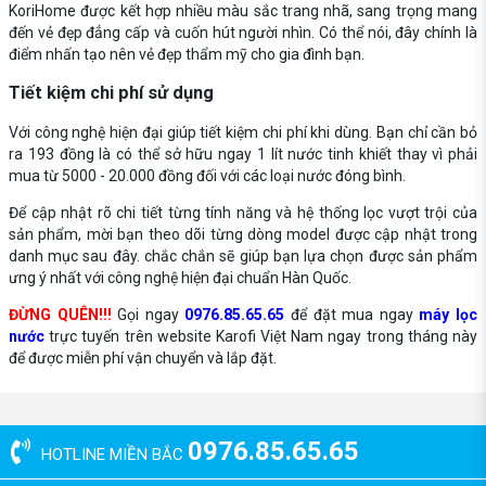
KoriHome được kết hợp nhiều màu sắc trang nhã, sang trọng mang
đến vẻ đẹp đẳng cấp và cuốn hút người nhìn. Có thể nói, đây chính là
điểm nhấn tạo nên vẻ đẹp thẩm mỹ cho gia đình bạn.
Tiết kiệm chi phí sử dụng
Với công nghệ hiện đại giúp tiết kiệm chi phí khi dùng. Bạn chỉ cần bỏ
ra 193 đồng là có thể sở hữu ngay 1 lít nước tinh khiết thay vì phải
mua từ 5000 - 20.000 đồng đối với các loại nước đóng bình.
Để cập nhật rõ chi tiết từng tính năng và hệ thống lọc vượt trội của
sản phẩm, mời bạn theo dõi từng dòng model được cập nhật trong
danh mục sau đây. chắc chắn sẽ giúp bạn lựa chọn được sản phẩm
ưng ý nhất với công nghệ hiện đại chuẩn Hàn Quốc.
ĐỪNG QUÊN!!!
Gọi ngay
0976.85.65.65
để đặt mua ngay
máy lọc
nước
trực tuyến trên website Karofi Việt Nam ngay trong tháng này
để được miễn phí vận chuyển và lắp đặt.
0976.85.65.65
HOTLINE MIỀN BẮC