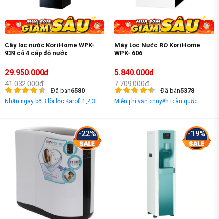
Cây lọc nước KoriHome WPK-
Máy Lọc Nước RO KoriHome
939 có 4 cấp độ nước
WPK- 606
29.950.000đ
5.840.000đ
41.032.000đ
7.709.000đ
Đã bán
6580
Đã bán
5378
Nhận ngay bộ 3 lõi lọc Karofi 1,2,3
Miễn phí vận chuyển toàn quốc
-22%
-19%