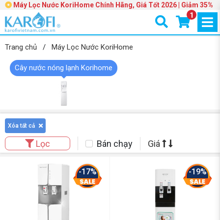
Máy Lọc Nước KoriHome Chính Hãng, Giá Tốt 2026 | Giảm 35%
1
Trang chủ
/
Máy Lọc Nước KoriHome
Cây nước nóng lạnh Korihome
Xóa tất cả
Bán chạy
Giá
Lọc
-17%
-19%