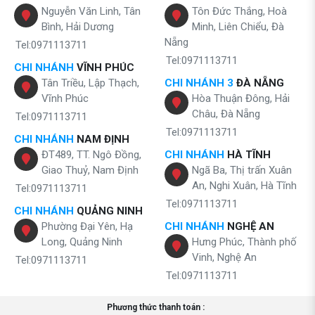
Nguyễn Văn Linh, Tân
Tôn Đức Thắng, Hoà
Bình, Hải Dương
Minh, Liên Chiểu, Đà
Nẵng
Tel:0971113711
Tel:0971113711
CHI NHÁNH
VĨNH PHÚC
Tân Triều, Lập Thạch,
CHI NHÁNH 3
ĐÀ NẴNG
Vĩnh Phúc
Hòa Thuận Đông, Hải
Châu, Đà Nẵng
Tel:0971113711
Tel:0971113711
CHI NHÁNH
NAM ĐỊNH
ĐT489, TT. Ngô Đồng,
CHI NHÁNH
HÀ TĨNH
Giao Thuỷ, Nam Định
Ngã Ba, Thị trấn Xuân
An, Nghi Xuân, Hà Tĩnh
Tel:0971113711
Tel:0971113711
CHI NHÁNH
QUẢNG NINH
Phường Đại Yên, Hạ
CHI NHÁNH
NGHỆ AN
Long, Quảng Ninh
Hưng Phúc, Thành phố
Vinh, Nghệ An
Tel:0971113711
Tel:0971113711
Phương thức thanh toán :