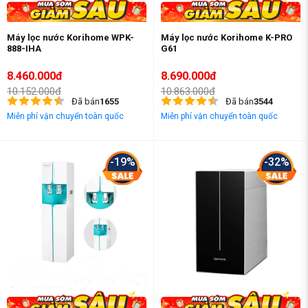
Máy lọc nước Korihome WPK-
Máy lọc nước Korihome K-PRO
888-IHA
G61
8.460.000đ
8.690.000đ
10.152.000đ
10.863.000đ
Đã bán
1655
Đã bán
3544
Miễn phí vận chuyển toàn quốc
Miễn phí vận chuyển toàn quốc
-19%
-32%