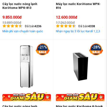
Cây lọc nước nóng lạnh
Máy lọc nước KoriHome WPK-
KoriHome WPK-813
816
9.850.000đ
12.600.000đ
13.889.000đ
17.262.000đ
Đã bán
4236
Đã bán
4338
Miễn phí vận chuyển toàn quốc
Nhận ngay bộ 3 lõi lọc Karofi 1,2,3
-21%
-28%
Cây lọc nước nóng lạnh
Máy lọc nước Korihome K-book