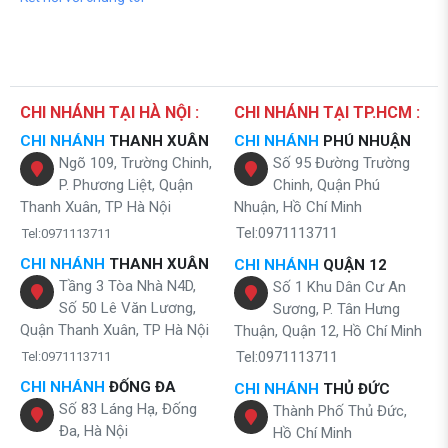
CHI NHÁNH TẠI HÀ NỘI :
CHI NHÁNH TẠI TP.HCM :
CHI NHÁNH
THANH XUÂN
CHI NHÁNH
PHÚ NHUẬN
Ngõ 109, Trường Chinh,
Số 95 Đường Trường
P. Phương Liệt, Quận
Chinh, Quận Phú
Thanh Xuân, TP Hà Nội
Nhuận, Hồ Chí Minh
Tel:0971113711
Tel:0971113711
CHI NHÁNH
THANH XUÂN
CHI NHÁNH
QUẬN 12
Tầng 3 Tòa Nhà N4D,
Số 1 Khu Dân Cư An
Số 50 Lê Văn Lương,
Sương, P. Tân Hưng
Quận Thanh Xuân, TP Hà Nội
Thuận, Quận 12, Hồ Chí Minh
Tel:0971113711
Tel:0971113711
CHI NHÁNH
ĐỐNG ĐA
CHI NHÁNH
THỦ ĐỨC
Số 83 Láng Hạ, Đống
Thành Phố Thủ Đức,
Đa, Hà Nội
Hồ Chí Minh