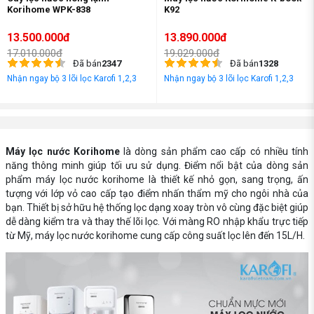
Korihome WPK-838
K92
13.500.000đ
13.890.000đ
17.010.000đ
19.029.000đ
Đã bán
2347
Đã bán
1328
Nhận ngay bộ 3 lõi lọc Karofi 1,2,3
Nhận ngay bộ 3 lõi lọc Karofi 1,2,3
Máy lọc nước Korihome
là dòng sản phẩm cao cấp có nhiều tính
năng thông minh giúp tối ưu sử dụng. Điểm nổi bật của dòng sản
phẩm máy lọc nước korihome là thiết kế nhỏ gọn, sang trọng, ấn
tượng với lớp vỏ cao cấp tạo điểm nhấn thẩm mỹ cho ngôi nhà của
bạn. Thiết bị sở hữu hệ thống lọc dạng xoay tròn vô cùng đặc biệt giúp
dễ dàng kiểm tra và thay thế lõi lọc. Với màng RO nhập khẩu trực tiếp
từ Mỹ, máy lọc nước korihome cung cấp công suất lọc lên đến 15L/H.