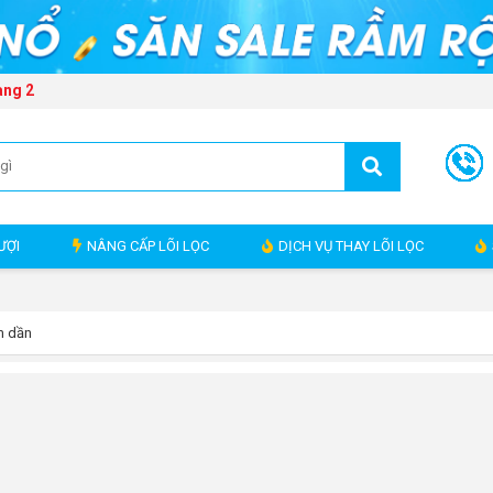
ang 2
ƯỢI
NÂNG CẤP LÕI LỌC
DỊCH VỤ THAY LÕI LỌC
m dần