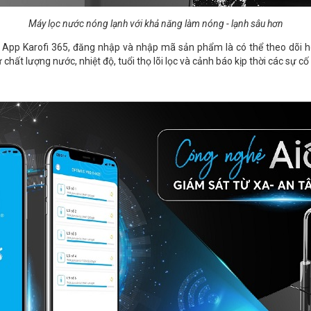
Máy lọc nước nóng lạnh với khả năng làm nóng - lạnh sâu hơn
i App Karofi 365, đăng nhập và nhập mã sản phẩm là có thể theo dõi h
hất lượng nước, nhiệt độ, tuổi thọ lõi lọc và cảnh báo kịp thời các sự cố