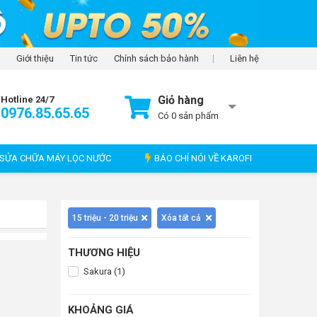
Giới thiệu
Tin tức
Chính sách bảo hành
Liên hệ
Giỏ hàng
Hotline 24/7
0976.85.65.65
Có
0
sản phẩm
SỬA CHỮA MÁY LỌC NƯỚC
BÁO CHÍ NÓI VỀ KAROFI
15 triệu - 20 triệu
Xóa tất cả
THƯƠNG HIỆU
Sakura (1)
KHOẢNG GIÁ