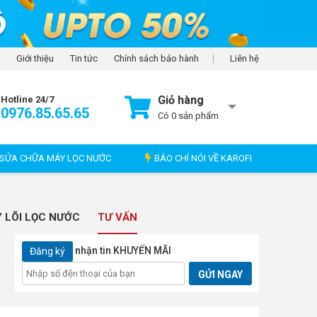
Giới thiệu
Tin tức
Chính sách bảo hành
Liên hệ
Giỏ hàng
Hotline 24/7
0976.85.65.65
Có
0
sản phẩm
SỬA CHỮA MÁY LỌC NƯỚC
BÁO CHÍ NÓI VỀ KAROFI
 LÕI LỌC NƯỚC
TƯ VẤN
nhận tin KHUYẾN MÃI
Đăng ký
GỬI NGAY