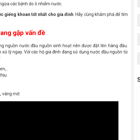
n ngừa các bệnh do ô nhiễm nước.
ớc giếng khoan tốt nhất cho gia đình
. Hãy cùng khám phá để tìm
đang gặp vấn đề
ợng nguồn nước đầu nguồn sinh hoạt nên được đặt lên hàng đầu.
ên xử lý ngay. Với các hộ gia đình đang sử dụng nước đầu nguồn từ
:
n,..
hịu.
t, váng mỡ.