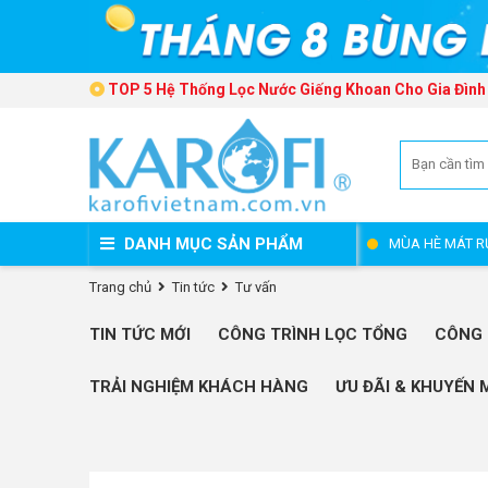
TOP 5 Hệ Thống Lọc Nước Giếng Khoan Cho Gia Đình
DANH MỤC SẢN PHẨM
MÙA HÈ MÁT R
Trang chủ
Tin tức
Tư vấn
TIN TỨC MỚI
CÔNG TRÌNH LỌC TỔNG
CÔNG 
TRẢI NGHIỆM KHÁCH HÀNG
ƯU ĐÃI & KHUYẾN 