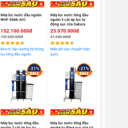
Máy lọc nước đầu nguồn
Máy lọc nước tổng đầu
WHF-E666-AIO
nguồn 3 cột áp lực tự
động sục rửa Sakura
SKT213C
152.100.000đ
25.070.000đ
192.630.000đ
31.340.000đ
Đã bán
1979
Đã bán
2180
Bảo trì, bảo dưỡng hệ thống
Miễn phí vận chuyển toàn
lọc tổng đầu nguồn
quốc.
-21%
-21%
Máy lọc nước tổng đầu
Máy lọc nước tổng đầu
nguồn 2 cột áp lực tự
nguồn tự động sục rửa xử