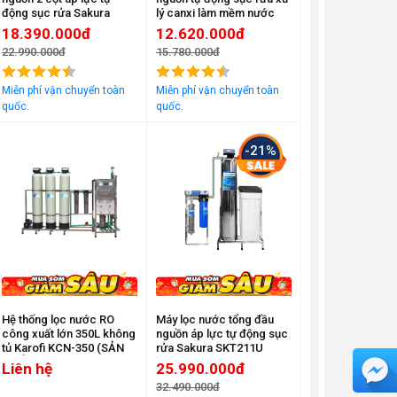
động sục rửa Sakura
lý canxi làm mềm nước
SKT212C
Sakura SKT211C
18.390.000đ
12.620.000đ
22.990.000đ
15.780.000đ
Đã bán
2145
Đã bán
1218
Miễn phí vận chuyển toàn
Miễn phí vận chuyển toàn
quốc.
quốc.
-21%
Hệ thống lọc nước RO
Máy lọc nước tổng đầu
công xuất lớn 350L không
nguồn áp lực tự động sục
tủ Karofi KCN-350 (SẢN
rửa Sakura SKT211U
PHẨM NGỪNG KINH
Liên hệ
25.990.000đ
DOANH)
32.490.000đ