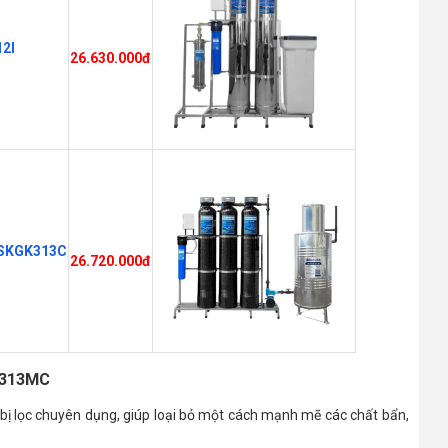
12I
26.630.000đ
a SKGK313C
26.720.000đ
K313MC
t bị lọc chuyên dụng, giúp loại bỏ một cách mạnh mẽ các chất bẩn,