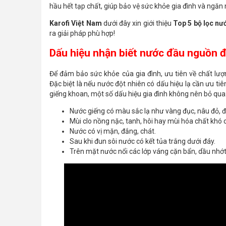
hầu hết tạp chất, giúp bảo vệ sức khỏe gia đình và ngă
Karofi Việt Nam
dưới đây xin giới thiệu
Top 5 bộ lọc nư
ra giải pháp phù hợp!
Dấu hiệu nhận biết nước đầu nguồn 
Để đảm bảo sức khỏe của gia đình, ưu tiên về chất lư
Đặc biệt là nếu nước đột nhiên có dấu hiệu lạ cần ưu ti
giếng khoan, một số dấu hiệu gia đình không nên bỏ qua
Nước giếng có màu sắc lạ như vàng đục, nâu đỏ, đe
Mùi clo nồng nặc, tanh, hôi hay mùi hóa chất khó c
Nước có vị mặn, đắng, chát.
Sau khi đun sôi nước có kết tủa trắng dưới đáy.
Trên mặt nước nổi các lớp váng cặn bẩn, dầu nhớ