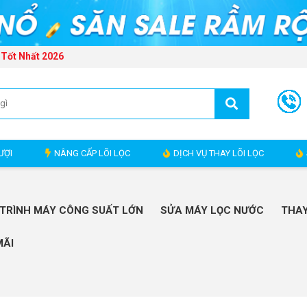
 Tốt Nhất 2026
ƯỢI
NÂNG CẤP LÕI LỌC
DỊCH VỤ THAY LÕI LỌC
TRÌNH MÁY CÔNG SUẤT LỚN
SỬA MÁY LỌC NƯỚC
THAY
MÃI