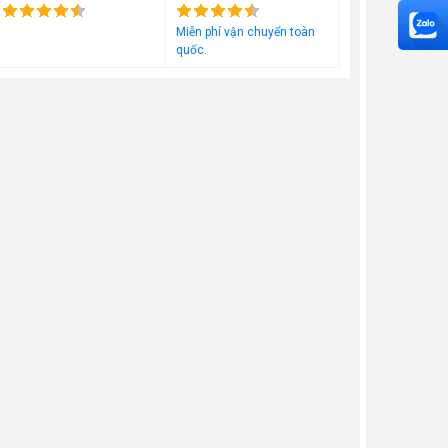
Đã bán
1478
Đã bán
1132
Miễn phí vận chuyển toàn
quốc.