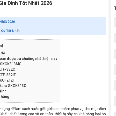
ia Đình Tốt Nhất 2026
Nhất 2026
 Cư Tốt Nhất
n
]
 đề
hoan được ưa chuộng nhất hiện nay
ra SKGK313MC
 KTF-332CT
 KTF-332IT
SKUF212I
Sakura SKGK313C
đình
h hãng
 sử dụng để làm sạch nước giếng khoan nhằm phục vụ cho mục đích
 khẩu chất lượng cao và an toàn, thiết bị này có khả năng loại bỏ