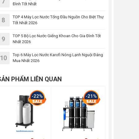
7
Đình Tốt Nhất
TOP 4 Máy Lọc Nước Tổng Đầu Nguồn Cho Biệt Thự
8
Tốt Nhất 2026
TOP 5 Bộ Lọc Nước Giếng Khoan Cho Gia Đình Tốt
9
Nhất 2026
Top 6 Máy Lọc Nước Karofi Nóng Lạnh Nguội Đáng
10
Mua Nhất 2026
SẢN PHẨM LIÊN QUAN
-22%
-21%