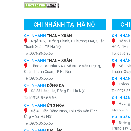
CHI NHÁNH TẠI HÀ NỘI
CHI
CHI NHÁNH
THANH XUÂN
CHI NHÁ
Ngõ 109, Trường Chinh, P. Phương Liệt, Quận
Số 95 
Thanh Xuân, TP Hà Nội
Hồ Chí Min
Tel:0976.85.65.65
Tel:0976.85
CHI NHÁNH
THANH XUÂN
CHI NHÁ
Lõi khoáng đá Mineral b
Tầng 3 Tòa Nhà N4D, Số 50 Lê Văn Lương,
Số 1 K
Quận Thanh Xuân, TP Hà Nội
Thuận, Quận
Lõi số 7 - Lõi ORP Alkaline
Tel:0976.85.65.65
CHI NHÁ
Thành 
Lõi lọc nước Alkaline
được cấu tạo từ các loại đá hi
CHI NHÁNH
ĐỐNG ĐA
Những hạt này đóng vai trò quan trọng trong quá trình k
Số 83 Láng Hạ, Đống Đa, Hà Nội
Tel:0976.85
chất oxy hóa.
Tel:0976.85.65.65
CHI NHÁ
Hoàng 
CHI NHÁNH
ỨNG HÒA
Tác dụng của lõi ORP Alkaline:
Tel:0976.85
Số 40 Trần Đăng Ninh, Thị Trấn Vân Đình,
Giảm chỉ số ORP trong nước, đồng thời nâng cao 
Ứng Hòa, Hà Nội
CHI NHÁ
trình lão hóa tế bào.
Đường 
Tel:0976.85.65.65
Tăng cao mức độ pH của nước, hỗ trợ cơ thể duy 
Trưng Tây, 
CHI NHÁNH
GIA LÂM