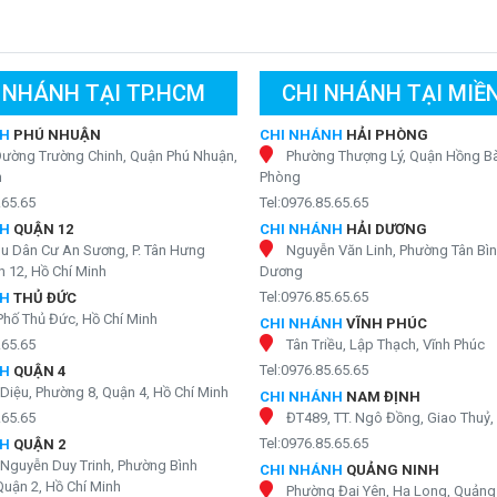
 NHÁNH TẠI TP.HCM
CHI NHÁNH TẠI MIỀ
NH
PHÚ NHUẬN
CHI NHÁNH
HẢI PHÒNG
Đường Trường Chinh, Quận Phú Nhuận,
Phường Thượng Lý, Quận Hồng Bà
h
Phòng
.65.65
Tel:0976.85.65.65
NH
QUẬN 12
CHI NHÁNH
HẢI DƯƠNG
ổ sung các khoáng chất quan trọng
hu Dân Cư An Sương, P. Tân Hưng
Nguyễn Văn Linh, Phường Tân Bìn
 12, Hồ Chí Minh
Dương
Tel:0976.85.65.65
NH
THỦ ĐỨC
Phố Thủ Đức, Hồ Chí Minh
ếm thiên nhiên và các hạt ORP (Oxidation Reduction Potential).
CHI NHÁNH
VĨNH PHÚC
hử chất oxy hóa trong nước, giúp chúng trao đổi điện tích với các
.65.65
Tân Triều, Lập Thạch, Vĩnh Phúc
Tel:0976.85.65.65
NH
QUẬN 4
Diệu, Phường 8, Quận 4, Hồ Chí Minh
CHI NHÁNH
NAM ĐỊNH
.65.65
ĐT489, TT. Ngô Đồng, Giao Thuỷ
hệ miễn dịch cơ thể, giảm nguy cơ mắc các bệnh liên quan đến quá
Tel:0976.85.65.65
NH
QUẬN 2
Nguyễn Duy Trinh, Phường Bình
CHI NHÁNH
QUẢNG NINH
trì sự cân bằng axit, đồng thời ngăn chặn quá trình oxy hóa, làm
Quận 2, Hồ Chí Minh
Phường Đại Yên, Hạ Long, Quảng