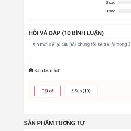
lõi này không chỉ giữ nguyên vị tươi mát, ngọt tự nhiê
2 sao
đến những tính năng nâng cao khác như phân tách phân 
1 sao
hydrogen, có tác dụng chống lão hóa; trung hòa axit dư
này, hệ thống máy lọc nước trở thành một nguồn nước an
Bộ lõi lọc chức năng Karofi 5,6,7,8,9
HỎI VÀ ĐÁP (
10
BÌNH LUẬN)
Lõi số 5 - Lõi than hoạt tính (T33-GAC)
Lõi GAC-T33 là lõi được đặt ngay sau màng lọc RO. Thàn
độc đáo bao gồm các khe xếp chéo nhau làm tăng khả nă
lạ trong nguồn nước và khử trùng toàn diện nguồn nước.
Đính kèm ảnh
Nước sau khi được lọc qua lõi than hoạt tính hiện đại ma
thanh tự nhiên. Trải nghiệm cảm giác trong lành và sảng
Tất cả
5 Sao (10)
SẢN PHẨM TƯƠNG TỰ