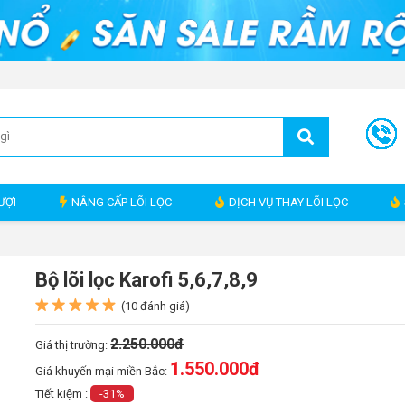
ƯỢI
NÂNG CẤP LÕI LỌC
DỊCH VỤ THAY LÕI LỌC
Bộ lõi lọc Karofi 5,6,7,8,9
(10 đánh giá)
2.250.000đ
Giá thị trường:
1.550.000
đ
Giá khuyến mại miền Bắc:
Tiết kiệm :
-31%