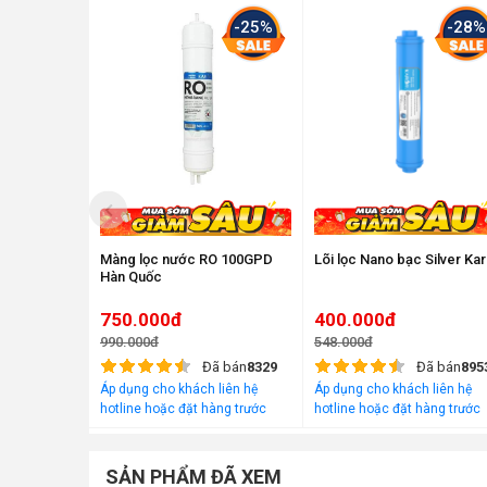
-25%
-28%
Màng lọc nước RO 100GPD
Lõi lọc Nano bạc Silver Kar
Hàn Quốc
750.000đ
400.000đ
990.000đ
548.000đ
Đã bán
8329
Đã bán
895
Áp dụng cho khách liên hệ
Áp dụng cho khách liên hệ
Lõi GAC-T33 làm
hotline hoặc đặt hàng trước
hotline hoặc đặt hàng trước
trên website
trên website
Lõi số 6 - Lõi khoáng đá (Mineral)
SẢN PHẨM ĐÃ XEM
Lõi khoáng đá Mineral được sản xuất từ các hạt đá M