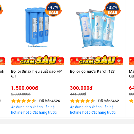
-47%
-32%
ofi
Bộ lõi Smax hiệu suất cao HP
Bộ lõi lọc nước Karofi 123
Mà
6.1
Qu
1.500.000đ
300.000đ
6
2.800.000đ
441.000đ
80
3
Đã bán
4526
Đã bán
5462
Áp dụng cho khách liên hệ
Áp dụng cho khách liên hệ
 từ than hoạt tính gáo dừa
hotline hoặc đặt hàng trước
hotline hoặc đặt hàng trước
trên website
trên website
aifan, chứa Germanium và 45 khoáng chất quan trọng như canxi,