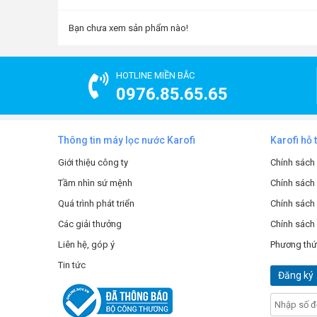
kali, kẽm, magiê và nhiều khoáng chất khác có lợi cho sứ
Bạn chưa xem sản phẩm nào!
Nước sau khi trải qua quá trình khử khuẩn và loại bỏ mùi 
nước bào mòn các hạt khoáng có trong lõi, giúp bổ sung
cho cơ thể, đồng thời trung hòa axit và ổn định độ pH t
HOTLINE MIỀN BẮC
0976.85.65.65
Thông tin máy lọc nước Karofi
Karofi hỗ 
Giới thiệu công ty
Chính sách
Tầm nhìn sứ mệnh
Chính sách
Quá trình phát triển
Chính sách 
Các giải thưởng
Chính sách
Liên hệ, góp ý
Phương thứ
Tin tức
Đăng ký