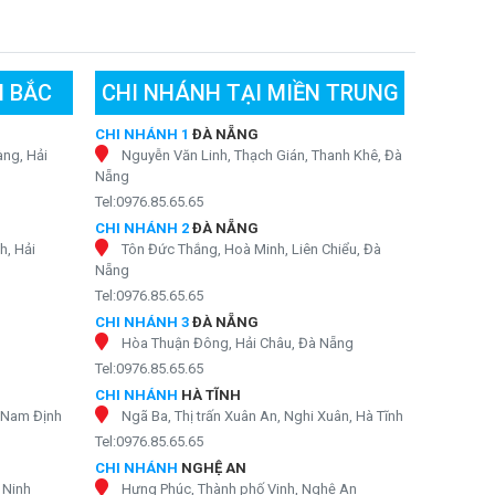
N BẮC
CHI NHÁNH TẠI MIỀN TRUNG
CHI NHÁNH 1
ĐÀ NẴNG
ng, Hải
Nguyễn Văn Linh, Thạch Gián, Thanh Khê, Đà
Nẵng
Tel:0976.85.65.65
CHI NHÁNH 2
ĐÀ NẴNG
h, Hải
Tôn Đức Thắng, Hoà Minh, Liên Chiểu, Đà
Nẵng
Tel:0976.85.65.65
CHI NHÁNH 3
ĐÀ NẴNG
Hòa Thuận Đông, Hải Châu, Đà Nẵng
Tel:0976.85.65.65
CHI NHÁNH
HÀ TĨNH
, Nam Định
Ngã Ba, Thị trấn Xuân An, Nghi Xuân, Hà Tĩnh
Tel:0976.85.65.65
CHI NHÁNH
NGHỆ AN
 Ninh
Hưng Phúc, Thành phố Vinh, Nghệ An