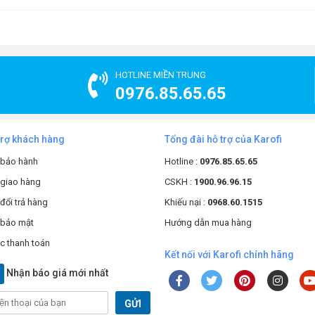
c khỏe cơ thể.
được dẫn vào lõi lọc khoáng đá. Trong quá trình đi qua lõi lọc này,
 các khoáng chất quan trọng cũng như các chất điện giải thiết yếu
rong nước. Nước không chỉ sạch mà còn tốt cho sức khỏe.
HOTLINE MIỀN TRUNG
0976.85.65.65
trợ khách hàng
Tổng đài hỗ trợ của Karofi
 bảo hành
Hotline :
0976.85.65.65
 giao hàng
CSKH :
1900.96.96.15
đổi trả hàng
Khiếu nại :
0968.60.1515
 bảo mật
Hướng dẫn mua hàng
c thanh toán
Kết nối với Karofi chính hãng
Nhận báo giá mới nhất
GỬI