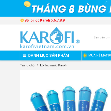
Bộ lõi lọc Karofi 5,6,7,8,9
DANH MỤC SẢN PHẨM
MÙA HÈ MÁT R
Trang chủ
/
Lõi lọc nước Karofi