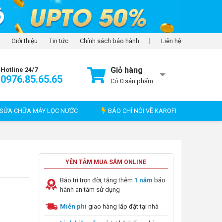
Giới thiệu
Tin tức
Chính sách bảo hành
Liên hệ
Giỏ hàng
Hotline 24/7
0976.85.65.65
Có
0
sản phẩm
SỬA CHỮA MÁY LỌC NƯỚC
BÁO CHÍ NÓI VỀ KAROFI
YÊN TÂM MUA SẮM ONLINE
Bảo trì trọn đời, tặng thêm
1 năm
bảo
hành an tâm sử dụng
Miễn phí
giao hàng lắp đặt tại nhà