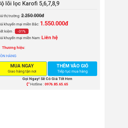
ộ lõi lọc Karofi 5,6,7,8,9
2.250.000đ
iá thị trường:
1.550.000
đ
iá khuyến mại miền Bắc:
iết kiệm :
-31%
Liên hệ
iá khuyến mại miền Nam:
Thương hiệu
:
ÒN HÀNG
MUA NGAY
THÊM VÀO GIỎ
Giao hàng tận nơi
Tiếp tục mua hàng
Gọi Ngay! Sẽ Có Giá Tốt Hơn
Hotline :
0976.85.65.65