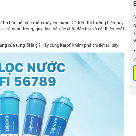
B
G
mặt ở hầu hết các mẫu máy lọc nước RO trên thị trường hiện nay.
G
i trò quan trọng, giúp loại bỏ các chất độc hại và cải thiện chất
T
G
ăng của từng lõi là gì? Hãy cùng Karofi khám phá chi tiết tại đây!
C