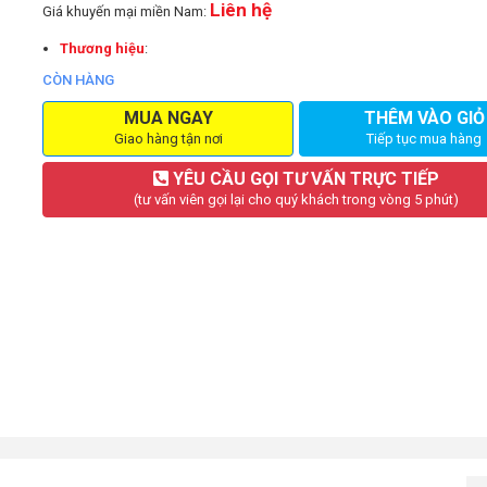
Liên hệ
Giá khuyến mại miền Nam:
Thương hiệu
:
CÒN HÀNG
MUA NGAY
THÊM VÀO GIỎ
Giao hàng tận nơi
Tiếp tục mua hàng
YÊU CẦU GỌI TƯ VẤN TRỰC TIẾP
(tư vấn viên gọi lại cho quý khách trong vòng 5 phút)