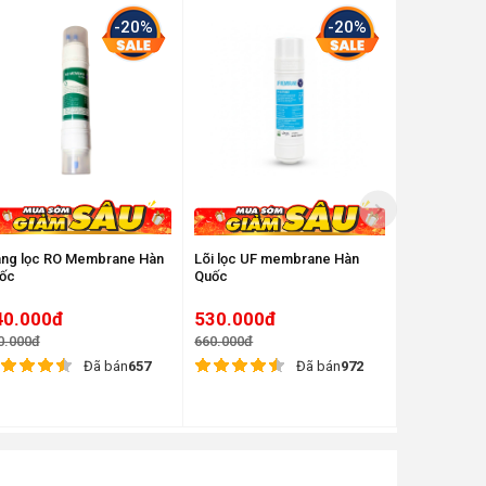
-20%
-20%
ng lọc RO Membrane Hàn
Lõi lọc UF membrane Hàn
Lõi lọc Karo
ốc
Quốc
40.000đ
530.000đ
450.000
0.000đ
660.000đ
560.000đ
Đã bán
657
Đã bán
972