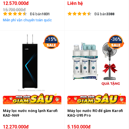
12.570.000đ
Liên hệ
15.700.000đ
Đã bán
1031
Đã bán
3388
Miễn phí vận chuyển toàn quốc
-15%
-36%
Máy lọc nước nóng lạnh Karofi
Máy lọc nước RO để gầm Karofi
KAD-N69
KAQ-U95 Pro
12.270.000đ
5.150.000đ