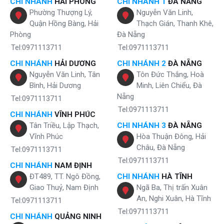
CHI NHÁNH
HẢI PHÒNG
CHI NHÁNH 1
ĐÀ NẴNG
Phường Thượng Lý,
Nguyễn Văn Linh,
Quận Hồng Bàng, Hải
Thạch Gián, Thanh Khê,
Phòng
Đà Nẵng
Tel:0971113711
Tel:0971113711
CHI NHÁNH
HẢI DƯƠNG
CHI NHÁNH 2
ĐÀ NẴNG
Nguyễn Văn Linh, Tân
Tôn Đức Thắng, Hoà
Bình, Hải Dương
Minh, Liên Chiểu, Đà
Nẵng
Tel:0971113711
Tel:0971113711
CHI NHÁNH
VĨNH PHÚC
Tân Triều, Lập Thạch,
CHI NHÁNH 3
ĐÀ NẴNG
Vĩnh Phúc
Hòa Thuận Đông, Hải
Châu, Đà Nẵng
Tel:0971113711
Tel:0971113711
CHI NHÁNH
NAM ĐỊNH
ĐT489, TT. Ngô Đồng,
CHI NHÁNH
HÀ TĨNH
Giao Thuỷ, Nam Định
Ngã Ba, Thị trấn Xuân
An, Nghi Xuân, Hà Tĩnh
Tel:0971113711
Tel:0971113711
CHI NHÁNH
QUẢNG NINH