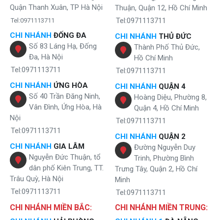
Quận Thanh Xuân, TP Hà Nội
Thuận, Quận 12, Hồ Chí Minh
Tel:0971113711
Tel:0971113711
CHI NHÁNH
ĐỐNG ĐA
CHI NHÁNH
THỦ ĐỨC
Số 83 Láng Hạ, Đống
Thành Phố Thủ Đức,
Đa, Hà Nội
Hồ Chí Minh
Tel:0971113711
Tel:0971113711
CHI NHÁNH
ỨNG HÒA
CHI NHÁNH
QUẬN 4
Số 40 Trần Đăng Ninh,
Hoàng Diệu, Phường 8,
Vân Đình, Ứng Hòa, Hà
Quận 4, Hồ Chí Minh
Nội
Tel:0971113711
Tel:0971113711
CHI NHÁNH
QUẬN 2
CHI NHÁNH
GIA LÂM
Đường Nguyễn Duy
Nguyễn Đức Thuận, tổ
Trinh, Phường Bình
dân phố Kiên Trung, TT.
Trưng Tây, Quận 2, Hồ Chí
Trâu Quỳ, Hà Nội
Minh
Tel:0971113711
Tel:0971113711
CHI NHÁNH MIỀN BẮC:
CHI NHÁNH MIỀN TRUNG: