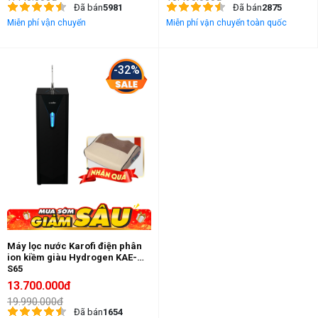
Đã bán
5981
Đã bán
2875
Miễn phí vận chuyển
Miễn phí vận chuyển toàn quốc
-32%
Máy lọc nước Karofi điện phân
ion kiềm giàu Hydrogen KAE-
S65
13.700.000đ
19.990.000đ
Đã bán
1654