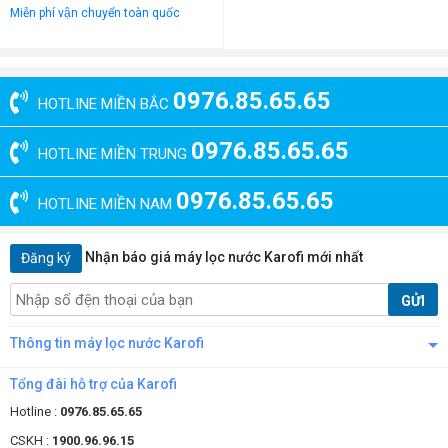
Miễn phí vận chuyển toàn quốc
0976.85.65.65
HOTLINE MIỀN BẮC
0976.85.65.65
HOTLINE MIỀN TRUNG
0976.85.65.65
HOTLINE MIỀN NAM
Nhận báo giá máy lọc nước Karofi mới nhất
Đăng ký
GỬI
Thông tin máy lọc nước Karofi
Tổng đài hỗ trợ của Karofi
Hotline :
0976.85.65.65
CSKH :
1900.96.96.15