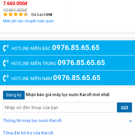
7.660.000đ
10.801.000đ
Đã bán
1398
Miễn phí vận chuyển toàn quốc
0976.85.65.65
HOTLINE MIỀN BẮC
0976.85.65.65
HOTLINE MIỀN TRUNG
0976.85.65.65
HOTLINE MIỀN NAM
Nhận báo giá máy lọc nước Karofi mới nhất
Đăng ký
GỬI
Thông tin máy lọc nước Karofi
Tổng đài hỗ trợ của Karofi