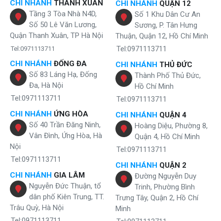
CHI NHÁNH
THANH XUÂN
CHI NHÁNH
QUẬN 12
Tầng 3 Tòa Nhà N4D,
Số 1 Khu Dân Cư An
Số 50 Lê Văn Lương,
Sương, P. Tân Hưng
Quận Thanh Xuân, TP Hà Nội
Thuận, Quận 12, Hồ Chí Minh
Tel:0971113711
Tel:0971113711
CHI NHÁNH
ĐỐNG ĐA
CHI NHÁNH
THỦ ĐỨC
Số 83 Láng Hạ, Đống
Thành Phố Thủ Đức,
Đa, Hà Nội
Hồ Chí Minh
Tel:0971113711
Tel:0971113711
CHI NHÁNH
ỨNG HÒA
CHI NHÁNH
QUẬN 4
Số 40 Trần Đăng Ninh,
Hoàng Diệu, Phường 8,
Vân Đình, Ứng Hòa, Hà
Quận 4, Hồ Chí Minh
Nội
Tel:0971113711
Tel:0971113711
CHI NHÁNH
QUẬN 2
CHI NHÁNH
GIA LÂM
Đường Nguyễn Duy
Nguyễn Đức Thuận, tổ
Trinh, Phường Bình
dân phố Kiên Trung, TT.
Trưng Tây, Quận 2, Hồ Chí
Trâu Quỳ, Hà Nội
Minh
Tel:0971113711