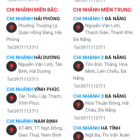
Tel:0971113711
CHI NHÁNH MIỀN BẮC:
CHI NHÁNH MIỀN TRUNG:
CHI NHÁNH
HẢI PHÒNG
CHI NHÁNH 1
ĐÀ NẴNG
Phường Thượng Lý,
Nguyễn Văn Linh,
Quận Hồng Bàng, Hải
Thạch Gián, Thanh Khê,
Phòng
Đà Nẵng
Tel:0971113711
Tel:0971113711
CHI NHÁNH
HẢI DƯƠNG
CHI NHÁNH 2
ĐÀ NẴNG
Nguyễn Văn Linh, Tân
Tôn Đức Thắng, Hoà
Bình, Hải Dương
Minh, Liên Chiểu, Đà
Nẵng
Tel:0971113711
Tel:0971113711
CHI NHÁNH
VĨNH PHÚC
Tân Triều, Lập Thạch,
CHI NHÁNH 3
ĐÀ NẴNG
Vĩnh Phúc
Hòa Thuận Đông, Hải
Châu, Đà Nẵng
Tel:0971113711
Tel:0971113711
CHI NHÁNH
NAM ĐỊNH
ĐT489, TT. Ngô Đồng,
CHI NHÁNH
HÀ TĨNH
Giao Thuỷ, Nam Định
Ngã Ba, Thị trấn Xuân