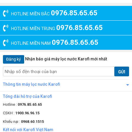
0976.85.65.65
HOTLINE MIỀN BẮC
0976.85.65.65
HOTLINE MIỀN TRUNG
0976.85.65.65
HOTLINE MIỀN NAM
Nhận báo giá máy lọc nước Karofi mới nhất
Đăng ký
GỬI
Thông tin máy lọc nước Karofi
Tổng đài hỗ trợ của Karofi
Hotline :
0976.85.65.65
CSKH :
1900.96.96.15
Khiếu nại :
0968.60.1515
Kết nối với Karofi Việt Nam