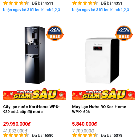
Đã bán
4511
Đã bán
4351
Nhận ngay bộ 3 lõi lọc Karofi 1,2,3
Nhận ngay bộ 3 lõi lọc Karofi 1,2,3
-28%
-25%
Cây lọc nước KoriHome WPK-
Máy Lọc Nước RO KoriHome
939 có 4 cấp độ nước
WPK- 606
29.950.000đ
5.840.000đ
41.032.000đ
7.709.000đ
Đã bán
6580
Đã bán
5378