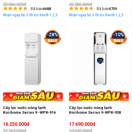
20.066.000đ
20.586.000đ
Đã bán
4688
Đã bán
4759
Nhận ngay bộ 3 lõi lọc Karofi 1,2,3
Nhận ngay bộ 3 lõi lọc Karofi 1,2,3
-28%
-10%
Cây lọc nước nóng lạnh
Cây lọc nước nóng lạnh
Korihome Series 9 -WPK-916
Korihome Series 9-WPK-938
16.250.000đ
17.690.000đ
22.263.000đ
19.630.000đ