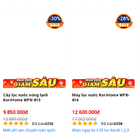
-30%
-28%
Cây lọc nước nóng lạnh
Máy lọc nước KoriHome WPK-
KoriHome WPK-813
816
9.850.000đ
12.600.000đ
13.889.000đ
17.262.000đ
Đã bán
4236
Đã bán
4338
Miễn phí vận chuyển toàn quốc
Nhận ngay bộ 3 lõi lọc Karofi 1,2,3