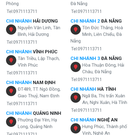
Phòng
Đà Nẵng
Tel:0971113711
Tel:0971113711
CHI NHÁNH
HẢI DƯƠNG
CHI NHÁNH 2
ĐÀ NẴNG
Nguyễn Văn Linh, Tân
Tôn Đức Thắng, Hoà
Bình, Hải Dương
Minh, Liên Chiểu, Đà
Nẵng
Tel:0971113711
Tel:0971113711
CHI NHÁNH
VĨNH PHÚC
Tân Triều, Lập Thạch,
CHI NHÁNH 3
ĐÀ NẴNG
Vĩnh Phúc
Hòa Thuận Đông, Hải
Châu, Đà Nẵng
Tel:0971113711
Tel:0971113711
CHI NHÁNH
NAM ĐỊNH
ĐT489, TT. Ngô Đồng,
CHI NHÁNH
HÀ TĨNH
Giao Thuỷ, Nam Định
Ngã Ba, Thị trấn Xuân
An, Nghi Xuân, Hà Tĩnh
Tel:0971113711
Tel:0971113711
CHI NHÁNH
QUẢNG NINH
Phường Đại Yên, Hạ
CHI NHÁNH
NGHỆ AN
Long, Quảng Ninh
Hưng Phúc, Thành phố
Vinh, Nghệ An
Tel:0971113711