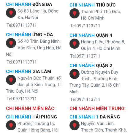
CHI NHÁNH
ĐỐNG ĐA
CHI NHÁNH
THỦ ĐỨC
Số 83 Láng Hạ, Đống
Thành Phố Thủ Đức,
Đa, Hà Nội
Hồ Chí Minh
Tel:0971113711
Tel:0971113711
CHI NHÁNH
ỨNG HÒA
CHI NHÁNH
QUẬN 4
Số 40 Trần Đăng Ninh,
Hoàng Diệu, Phường 8,
Vân Đình, Ứng Hòa, Hà
Quận 4, Hồ Chí Minh
Nội
Tel:0971113711
Tel:0971113711
CHI NHÁNH
QUẬN 2
CHI NHÁNH
GIA LÂM
Đường Nguyễn Duy
Nguyễn Đức Thuận, tổ
Trinh, Phường Bình
dân phố Kiên Trung, TT.
Trưng Tây, Quận 2, Hồ Chí
Trâu Quỳ, Hà Nội
Minh
Tel:0971113711
Tel:0971113711
CHI NHÁNH MIỀN BẮC:
CHI NHÁNH MIỀN TRUNG:
CHI NHÁNH
HẢI PHÒNG
CHI NHÁNH 1
ĐÀ NẴNG
Phường Thượng Lý,
Nguyễn Văn Linh,
Quận Hồng Bàng, Hải
Thạch Gián, Thanh Khê,