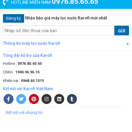
0976.85.65.65
HOTLINE MIỀN NAM
Nhận báo giá máy lọc nước Karofi mới nhất
Đăng ký
GỬI
Thông tin máy lọc nước Karofi
Tổng đài hỗ trợ của Karofi
Hotline :
0976.85.65.65
CSKH :
1900.96.96.15
Khiếu nại :
0968.60.1515
Kết nối với Karofi Việt Nam
Thiết kế tinh tế và phù hợp với không gian hiện đại
Ba chế độ nước linh hoạt, đảm bảo đáp ứng mọi nhu cầu
Kết nối với chúng tôi
sử dụng
Một điểm cộng lớn của Karofi HCV208G là khả năng cung cấp