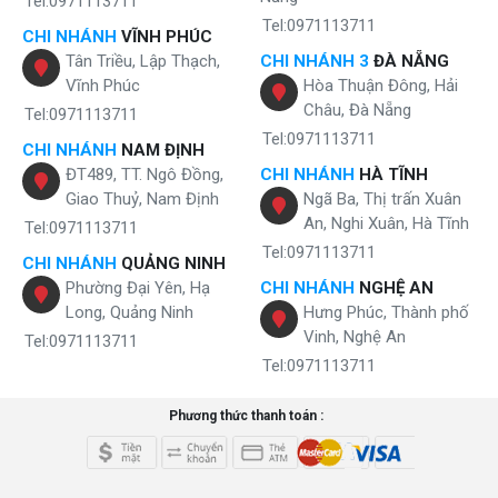
Tel:0971113711
Tel:0971113711
CHI NHÁNH
VĨNH PHÚC
Tân Triều, Lập Thạch,
CHI NHÁNH 3
ĐÀ NẴNG
Vĩnh Phúc
Hòa Thuận Đông, Hải
Châu, Đà Nẵng
HCV208G sở hữu công nghệ làm lạnh Block – Giữ nước mát
Tel:0971113711
sâu, tiết kiệm điện
Tel:0971113711
CHI NHÁNH
NAM ĐỊNH
ĐT489, TT. Ngô Đồng,
CHI NHÁNH
HÀ TĨNH
Làm nóng siêu tốc – An toàn và tiết kiệm thời gian
Giao Thuỷ, Nam Định
Ngã Ba, Thị trấn Xuân
Không chỉ nổi bật ở khả năng làm lạnh, Karofi HCV208G còn
An, Nghi Xuân, Hà Tĩnh
Tel:0971113711
được đánh giá cao nhờ tính năng làm nóng siêu tốc. Chỉ trong
Tel:0971113711
CHI NHÁNH
QUẢNG NINH
khoảng chín phút, nước có thể đạt nhiệt độ từ 85 đến 95 độ C,
Phường Đại Yên, Hạ
CHI NHÁNH
NGHỆ AN
sẵn sàng cho các nhu cầu pha trà, pha sữa hay nấu ăn. Bình
Long, Quảng Ninh
Hưng Phúc, Thành phố
chứa nước nóng dung tích 1 lít đáp ứng nhu cầu sử dụng liên
Vinh, Nghệ An
Tel:0971113711
tục cho nhiều người cùng lúc. Nhờ công nghệ giữ nhiệt đa lớp,
Tel:0971113711
nước nóng được duy trì ổn định, đồng thời tiết kiệm điện năng
hơn so với các dòng máy thông thường.
Phương thức thanh toán :