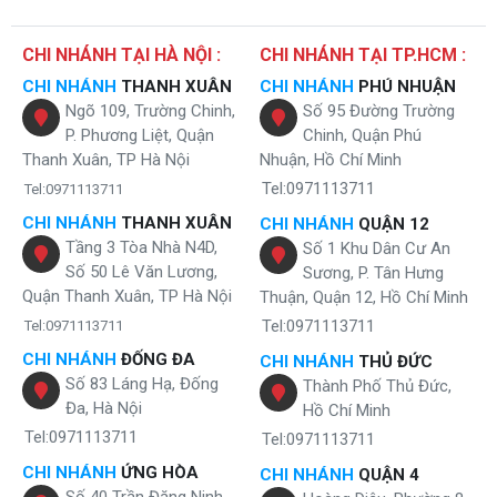
ba chế độ nước: nóng, lạnh và nguội. Người dùng có thể dễ
dàng lựa chọn loại nước phù hợp với từng nhu cầu chỉ bằng
thao tác đơn giản. Sản phẩm được trang bị ba vòi riêng biệt
CHI NHÁNH TẠI HÀ NỘI :
CHI NHÁNH TẠI TP.HCM :
cùng hệ thống đèn LED hiển thị thông minh giúp nhận biết
CHI NHÁNH
THANH XUÂN
CHI NHÁNH
PHÚ NHUẬN
nhanh chóng nhiệt độ nước. Với thiết kế này, người dùng có thể
Ngõ 109, Trường Chinh,
Số 95 Đường Trường
lấy nước cùng lúc ở nhiều chế độ khác nhau, rất tiện lợi cho gia
P. Phương Liệt, Quận
Chinh, Quận Phú
đình đông người hoặc văn phòng làm việc.
Thanh Xuân, TP Hà Nội
Nhuận, Hồ Chí Minh
Tel:0971113711
Tel:0971113711
CHI NHÁNH
THANH XUÂN
CHI NHÁNH
QUẬN 12
Tầng 3 Tòa Nhà N4D,
Số 1 Khu Dân Cư An
Số 50 Lê Văn Lương,
Sương, P. Tân Hưng
Quận Thanh Xuân, TP Hà Nội
Thuận, Quận 12, Hồ Chí Minh
Tel:0971113711
Tel:0971113711
CHI NHÁNH
ĐỐNG ĐA
CHI NHÁNH
THỦ ĐỨC
Số 83 Láng Hạ, Đống
Thành Phố Thủ Đức,
Đa, Hà Nội
Hồ Chí Minh
Tel:0971113711
Tel:0971113711
CHI NHÁNH
ỨNG HÒA
CHI NHÁNH
QUẬN 4