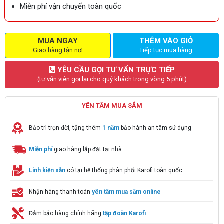
Miễn phí vận chuyển toàn quốc
MUA NGAY
THÊM VÀO GIỎ
Giao hàng tận nơi
Tiếp tục mua hàng
YÊU CẦU GỌI TƯ VẤN TRỰC TIẾP
(tư vấn viên gọi lại cho quý khách trong vòng 5 phút)
YÊN TÂM MUA SẮM
Bảo trì trọn đời, tặng thêm
1 năm
bảo hành an tâm sử dụng
Miễn phí
giao hàng lắp đặt tại nhà
Linh kiện sẵn
có tại hệ thống phân phối Karofi toàn quốc
Nhận hàng thanh toán
yên tâm mua sắm online
Đảm bảo hàng chính hãng
tập đoàn Karofi