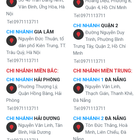
Số 40 Trần Đăng Ninh,
Hoàng Diệu, Phường 8,
Vân Đình, Ứng Hòa, Hà
Quận 4, Hồ Chí Minh
Ba chế độ nước linh hoạt, đảm bảo đáp ứng mọi nhu cầu sử
Nội
dụng
Tel:0971113711
Tel:0971113711
CHI NHÁNH
QUẬN 2
HCV208G sở hữu công nghệ làm lạnh Block – Giữ nước
CHI NHÁNH
GIA LÂM
Đường Nguyễn Duy
mát sâu, tiết kiệm điện
Nguyễn Đức Thuận, tổ
Trinh, Phường Bình
Nhiệt độ nước lạnh luôn duy trì ở mức lý tưởng từ 8 đến 10 độ
dân phố Kiên Trung, TT.
Trưng Tây, Quận 2, Hồ Chí
C, giúp người dùng giải nhiệt tức thì trong những ngày nắng
Trâu Quỳ, Hà Nội
Minh
nóng. Bình chứa nước lạnh dung tích lên tới 5 lít đảm bảo đủ
Tel:0971113711
Tel:0971113711
dùng cho cả gia đình mà không cần chờ đợi.
CHI NHÁNH MIỀN BẮC:
CHI NHÁNH MIỀN TRUNG:
CHI NHÁNH
HẢI PHÒNG
CHI NHÁNH 1
ĐÀ NẴNG
Phường Thượng Lý,
Nguyễn Văn Linh,
Quận Hồng Bàng, Hải
Thạch Gián, Thanh Khê,
Phòng
Đà Nẵng
Tel:0971113711
Tel:0971113711
CHI NHÁNH
HẢI DƯƠNG
CHI NHÁNH 2
ĐÀ NẴNG
Nguyễn Văn Linh, Tân
Tôn Đức Thắng, Hoà
Bình, Hải Dương
Minh, Liên Chiểu, Đà
Nẵng