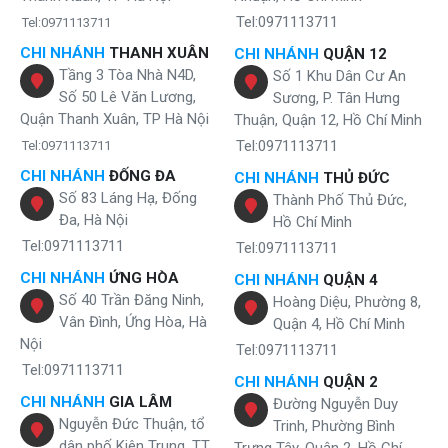
ngắt điện khi đun đủ nóng và làm lạnh đến mức cần thiết và lưu lại
Tel:0971113711
Tel:0971113711
với tính năng dự trữ. Do đó, bạn thoải mái sử dụng mà không mất
quá nhiều chi phí điện năng trong gia đình.
CHI NHÁNH
THANH XUÂN
CHI NHÁNH
QUẬN 12
Tầng 3 Tòa Nhà N4D,
Số 1 Khu Dân Cư An
Giá thành cực rẻ
Số 50 Lê Văn Lương,
Sương, P. Tân Hưng
Loại dòng máy này được trang bị thêm chíp điện tử và sử dụng các
Quận Thanh Xuân, TP Hà Nội
Thuận, Quận 12, Hồ Chí Minh
nguyên liệu có độ bền cao, mà giá thành đang được bán ra tại trang
Tel:0971113711
Tel:0971113711
web: karofivietnam.com.vn với mức giá ưu đãi nhất thị trường.
CHI NHÁNH
ĐỐNG ĐA
CHI NHÁNH
THỦ ĐỨC
Tham khảo thêm những dòng cây nước nóng lạnh karofi úp
►
►
Số 83 Láng Hạ, Đống
Thành Phố Thủ Đức,
bình
tại đây.
Đa, Hà Nội
Hồ Chí Minh
Tel:0971113711
Lợi ích tuyệt vời của cây nước nóng lạnh úp
Tel:0971113711
bình Karofi - HC01W
CHI NHÁNH
ỨNG HÒA
CHI NHÁNH
QUẬN 4
Số 40 Trần Đăng Ninh,
Hoàng Diệu, Phường 8,
Model của cây nước karofi HC01W có thêm khoang chứa đồ với
Vân Đình, Ứng Hòa, Hà
Quận 4, Hồ Chí Minh
nhiều chức năng.
Nội
Tel:0971113711
Tel:0971113711
Khoang làm lạnh nước: Mọi người ví đây chính là chiếc tủ lạnh
CHI NHÁNH
QUẬN 2
mini. Bởi máy có khả năng làm lạnh nước và đem đến sự tươi
CHI NHÁNH
GIA LÂM
Đường Nguyễn Duy
mát cho trái cây. Tuy nhiên, bạn không nên cất đồ ăn đã đun
Nguyễn Đức Thuận, tổ
Trinh, Phường Bình
nấu. Việc này sẽ không được đảm bảo vệ sinh và gây mùi khó
dân phố Kiên Trung, TT.