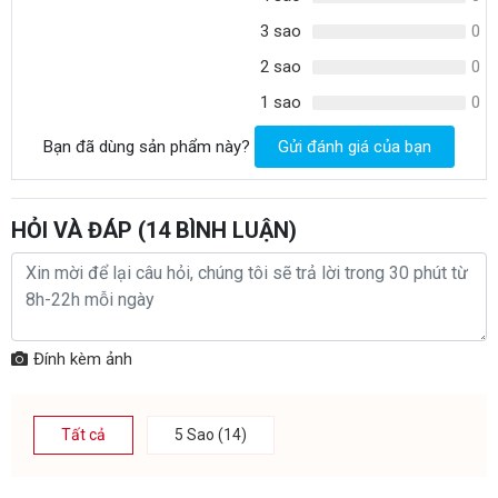
3 sao
0
2 sao
0
1 sao
0
Bạn đã dùng sản phẩm này?
Gửi đánh giá của bạn
HỎI VÀ ĐÁP (
14
BÌNH LUẬN)
Nhà máy lọc nước Karofi
Với định hướng phát triển mở rộng quy mô vươn tầm thế giới và trở
thành thương hiệu hàng đầu về cung cấp máy lọc nước Karofi. Mỗi
thành viên trong công ty luôn cố gừng không ngừng, cải tiến và nâng
Đính kèm ảnh
cao chất lượng. Đảm bảo sẽ cung cấp cho bạn và gia đình những
dòng máy hiện đại và tiên tiến nhất.
Tất cả
5 Sao (14)