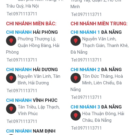
Trưng Tây, Quận 2, Hồ Chí
chịu cho tủ.
Trâu Quỳ, Hà Nội
Minh
Khoang khử trùng: Cốc, chén, ly, tách…khi để bên trong đều
được giữ gìn hết sức sạch sẽ ngăn chặn tối đa vi khuẩn bám
Tel:0971113711
Tel:0971113711
bẩn gây hại bởi
cây nước nóng lạnh Karofi HC01W
được tích
CHI NHÁNH MIỀN BẮC:
CHI NHÁNH MIỀN TRUNG:
hợp thêm bộ phận cảm biến có nhiều ion âm hút tất cả chất
bẩn và bụi bẩn mang điện tích dương.
CHI NHÁNH
HẢI PHÒNG
CHI NHÁNH 1
ĐÀ NẴNG
Khoang cất đồ: Vừa thuận tiện dùng nước lại có chỗ để cất cốc
Phường Thượng Lý,
Nguyễn Văn Linh,
ngay bên dưới. Được khử trùng đảm bảo cho sức khỏe mà lại
Quận Hồng Bàng, Hải
Thạch Gián, Thanh Khê,
không tốn công sức đi lấy và đem cất lúc dùng xong.
Phòng
Đà Nẵng
Hình ảnh thực tế cây nước Karofi HC01W
Tel:0971113711
Tel:0971113711
CHI NHÁNH
HẢI DƯƠNG
CHI NHÁNH 2
ĐÀ NẴNG
Nguyễn Văn Linh, Tân
Tôn Đức Thắng, Hoà
Bình, Hải Dương
Minh, Liên Chiểu, Đà
Nẵng
Tel:0971113711
Tel:0971113711
CHI NHÁNH
VĨNH PHÚC
Tân Triều, Lập Thạch,
CHI NHÁNH 3
ĐÀ NẴNG
Vĩnh Phúc
Hòa Thuận Đông, Hải
Châu, Đà Nẵng
Tel:0971113711
Tel:0971113711
CHI NHÁNH
NAM ĐỊNH