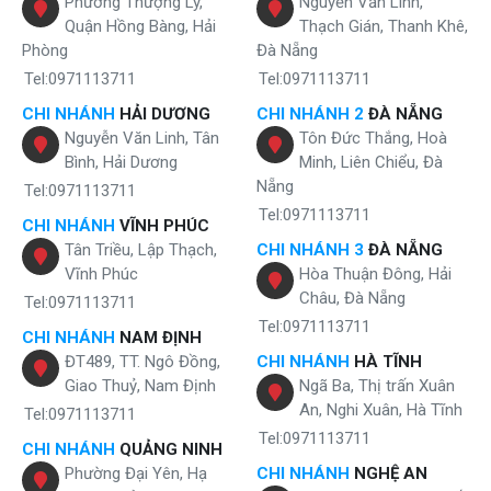
Phường Thượng Lý,
Nguyễn Văn Linh,
Quận Hồng Bàng, Hải
Thạch Gián, Thanh Khê,
Phòng
Đà Nẵng
Tel:0971113711
Tel:0971113711
CHI NHÁNH
HẢI DƯƠNG
CHI NHÁNH 2
ĐÀ NẴNG
Nguyễn Văn Linh, Tân
Tôn Đức Thắng, Hoà
Bình, Hải Dương
Minh, Liên Chiểu, Đà
Nẵng
Tel:0971113711
Tel:0971113711
CHI NHÁNH
VĨNH PHÚC
Tân Triều, Lập Thạch,
CHI NHÁNH 3
ĐÀ NẴNG
Vĩnh Phúc
Hòa Thuận Đông, Hải
Tính năng cây nước nóng lạnh Karofi
Châu, Đà Nẵng
Tel:0971113711
Tel:0971113711
Cây nước nóng lạnh Karofi HC551-WH mang
CHI NHÁNH
NAM ĐỊNH
ĐT489, TT. Ngô Đồng,
CHI NHÁNH
HÀ TĨNH
thiết kế sang trọng hiện đại
Giao Thuỷ, Nam Định
Ngã Ba, Thị trấn Xuân
An, Nghi Xuân, Hà Tĩnh
Là một trong số những dòng cây nước nóng lạnh úp bình được đánh
Tel:0971113711
giá cao về mặt thiết kế, Karofi HC551-WH mang kiểu dáng gọn gàng,
Tel:0971113711
CHI NHÁNH
QUẢNG NINH
trang nhã với gam màu trắng hài hòa, đường nết góc cạnh bo tròn
Phường Đại Yên, Hạ
CHI NHÁNH
NGHỆ AN
tinh tế.