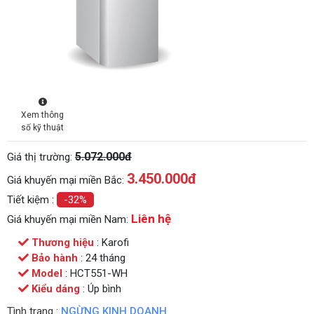
Xem thông
số kỹ thuật
5.072.000đ
Giá thị trường:
3.450.000
đ
Giá khuyến mại miền Bắc:
Tiết kiệm :
-32%
Liên hệ
Giá khuyến mại miền Nam:
Thương hiệu
: Karofi
Bảo hành
: 24 tháng
Model
: HCT551-WH
Kiểu dáng
: Úp bình
Tình trạng :
NGỪNG KINH DOANH