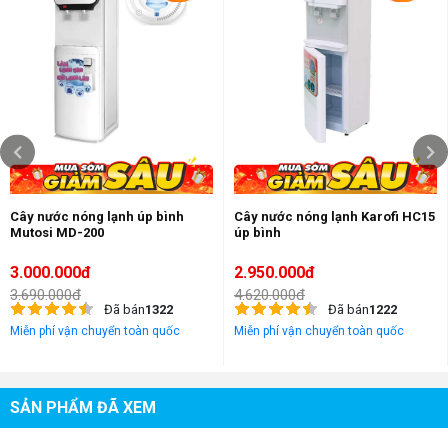
Sản phẩm được ứng dụng công nghệ làm lạnh Block tiên tiến nhất
hiện này, có khả năng làm nước lạnh chỉ trong tích tắc với độ lạnh
dưới 10 độ C.
Các cây nước nóng lạnh công nghệ block hoạt động vô cùng êm ái,
động cơ bền bỉ, môi chất lạnh hoàn toàn thân thiện với môi trường.
Sử dụng
cây nước nóng lạnh Karofi HCT551-WH
bạn hoàn toàn có
thể an tâm không có bất kỳ trở ngại gì
Bên cạnh đó, tuổi thọ linh kiện làm lạnh khá cao, hạn chế tối đa nguy
cơ sửa chữa thay thế tốn kém chi phí.
Cây nước nóng lạnh úp bình
Cây nước nóng lạnh Karofi HC15
Mutosi MD-200
úp bình
3.000.000đ
2.950.000đ
3.690.000đ
4.620.000đ
Đã bán
1322
Đã bán
1222
Miễn phí vận chuyển toàn quốc
Miễn phí vận chuyển toàn quốc
SẢN PHẨM ĐÃ XEM