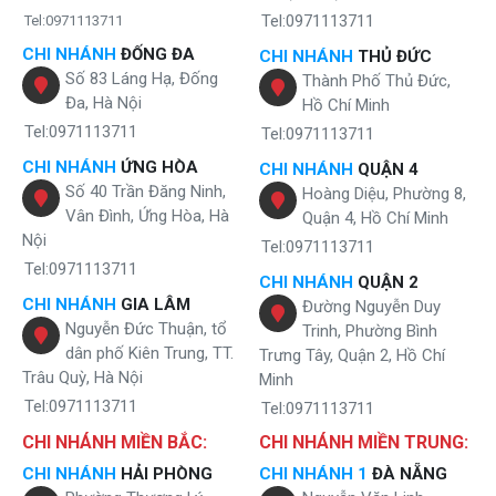
Tính năng bảo vệ toàn diện của cây nước
Tel:0971113711
Tel:0971113711
nóng lạnh Karofi HC551-WH
CHI NHÁNH
ĐỐNG ĐA
CHI NHÁNH
THỦ ĐỨC
Số 83 Láng Hạ, Đống
Người dùng cây nước nóng lạnh Karofi hoàn toàn có thể an tâm bởi
Thành Phố Thủ Đức,
sản phẩm được trang bị đầy đủ các tính năng bảo vệ toàn diện.
Đa, Hà Nội
Hồ Chí Minh
Tel:0971113711
Tel:0971113711
Đầu tiên là khóa an toàn trẻ em được thiết lập cho vòi nước nóng, an
toàn tuyệt đối với gia đình có con nhỏ.
CHI NHÁNH
ỨNG HÒA
CHI NHÁNH
QUẬN 4
Số 40 Trần Đăng Ninh,
Hoàng Diệu, Phường 8,
Tiếp để là bình chứa nước được làm được từ chất liệu thép không gỉ
Vân Đình, Ứng Hòa, Hà
Quận 4, Hồ Chí Minh
cao cấp, an toàn không gây mùi khó chịu cho nguồn nước. Vỏ máy
Nội
cũng được làm từ nhựa ABS cao cấp siêu bền, chịu lực, chịu nhiệt,
Tel:0971113711
bảo vệ tốt cho hệ thống linh kiện bên trong.
Tel:0971113711
CHI NHÁNH
QUẬN 2
Điểm đặc biệt hơn cả ở cây nước dòng này là được tích hợp khoang
CHI NHÁNH
GIA LÂM
Đường Nguyễn Duy
chứa đồ tiện lợi phía dưới bên trong thân máy. bạn có thể tận dụng
Nguyễn Đức Thuận, tổ
Trinh, Phường Bình
khoang để đựng cốc ly, bình sữa vừa gọn gàng vừa đảm bảo vệ sinh.
dân phố Kiên Trung, TT.
Trưng Tây, Quận 2, Hồ Chí
Trâu Quỳ, Hà Nội
Minh
Tel:0971113711
Tel:0971113711
CHI NHÁNH MIỀN BẮC:
CHI NHÁNH MIỀN TRUNG:
CHI NHÁNH
HẢI PHÒNG
CHI NHÁNH 1
ĐÀ NẴNG