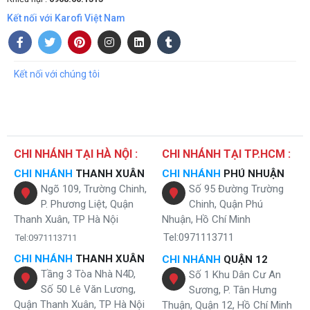
Hơn nữa, nhiệt độ nước nóng tại vòi lên tới 85 - 90 độ C có thể đáp
Kết nối với Karofi Việt Nam
ứng mọi hoạt động như pha sữa, pha trà, pha cà phê, nấu mì, nấu
cháo. Vòi lạnh cũng giúp bạn thỏa sức tận hưởng nguồn nước mát
lạnh 2 - 10 độ C không cần bỏ thêm đá.
Kết nối với chúng tôi
CHI NHÁNH TẠI HÀ NỘI :
CHI NHÁNH TẠI TP.HCM :
CHI NHÁNH
THANH XUÂN
CHI NHÁNH
PHÚ NHUẬN
Ngõ 109, Trường Chinh,
Số 95 Đường Trường
P. Phương Liệt, Quận
Chinh, Quận Phú
Thanh Xuân, TP Hà Nội
Nhuận, Hồ Chí Minh
Tel:0971113711
Tel:0971113711
CHI NHÁNH
THANH XUÂN
CHI NHÁNH
QUẬN 12
Tầng 3 Tòa Nhà N4D,
Số 1 Khu Dân Cư An
Cây nước 2 vòi nóng lạnh Karofi
Số 50 Lê Văn Lương,
Sương, P. Tân Hưng
Quận Thanh Xuân, TP Hà Nội
Thuận, Quận 12, Hồ Chí Minh