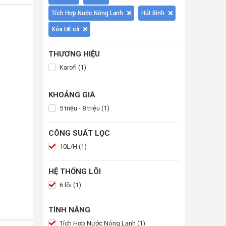
Tích Hợp Nước Nóng Lạnh
Hút Bình
Xóa tất cả
THƯƠNG HIỆU
Karofi (1)
KHOẢNG GIÁ
5 triệu - 8 triệu (1)
CÔNG SUẤT LỌC
10L/H (1)
HỆ THỐNG LÕI
6 lõi (1)
TÍNH NĂNG
Tích Hợp Nước Nóng Lạnh (1)