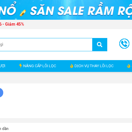
6 - Giảm 45%
ƯỢI
NÂNG CẤP LÕI LỌC
DỊCH VỤ THAY LÕI LỌC
h
m dần