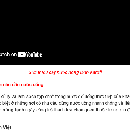
Giới thiệu cây nước nóng lạnh Karofi
ọi nhu cầu nước uống
xử lý và làm sạch tạp chất trong nước để uống trực tiếp của khác
biệt ở những nơi có nhu cầu dùng nước uống nhanh chóng và liên t
c nóng lạnh
ngày càng trở thành lựa chọn quen thuộc trong gia đ
h Việt