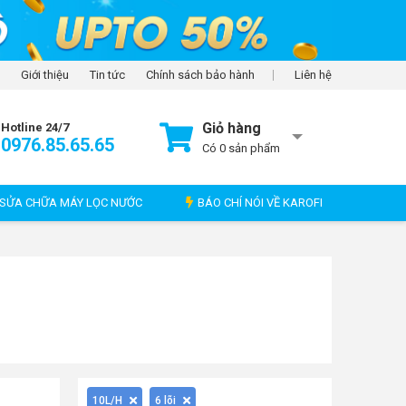
Giới thiệu
Tin tức
Chính sách bảo hành
Liên hệ
Giỏ hàng
Hotline 24/7
0976.85.65.65
Có
0
sản phẩm
SỬA CHỮA MÁY LỌC NƯỚC
BÁO CHÍ NÓI VỀ KAROFI
10L/H
6 lõi