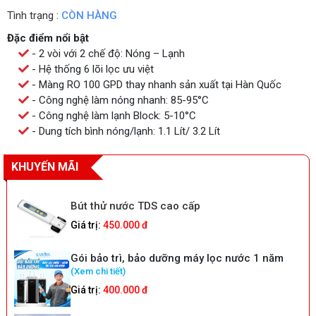
Tình trạng :
CÒN HÀNG
Đặc điểm nổi bật
- 2 vòi với 2 chế độ: Nóng – Lạnh
- Hệ thống 6 lõi lọc ưu việt
- Màng RO 100 GPD thay nhanh sản xuất tại Hàn Quốc
- Công nghệ làm nóng nhanh: 85-95°C
- Công nghệ làm lạnh Block: 5-10°C
- Dung tích bình nóng/lạnh: 1.1 Lít/ 3.2 Lít
KHUYẾN MÃI
Bút thử nước TDS cao cấp
Giá trị:
450.000 đ
Gói bảo trì, bảo dưỡng máy lọc nước 1 năm
(Xem chi tiết)
Giá trị:
400.000 đ