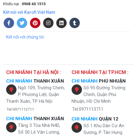
Khiếu nại :
0968.60.1515
Kết nối với Karofi Việt Nam
Kết nối với chúng tôi
Karofi HCV200RO sở hữu công tắc bật theo từng chế độ nước
CHI NHÁNH TẠI HÀ NỘI :
CHI NHÁNH TẠI TP.HCM :
Cây nước nóng lạnh Karofi HCV200RO đã trang bị công tắc chiều
CHI NHÁNH
THANH XUÂN
CHI NHÁNH
PHÚ NHUẬN
nóng và lạnh riêng biệt với màu sắc tương ứng, màu xanh dành cho
Ngõ 109, Trường Chinh,
Số 95 Đường Trường
chiều lạnh và màu đỏ dành cho chiều nóng, giúp bạn dễ dàng nhận
P. Phương Liệt, Quận
Chinh, Quận Phú
biết và sử dụng theo nhu cầu của mình, giảm thiểu tối đa điện năng
Thanh Xuân, TP Hà Nội
Nhuận, Hồ Chí Minh
tiêu thụ.
Tel:0971113711
Tel:0971113711
Vỏ máy sử dụng chất liệu siêu bền
CHI NHÁNH
THANH XUÂN
CHI NHÁNH
QUẬN 12
Tầng 3 Tòa Nhà N4D,
Số 1 Khu Dân Cư An
Chất liệu sử dụng làm vỏ máy lọc nước ro nóng lạnh Karofi
Số 50 Lê Văn Lương,
Sương, P. Tân Hưng
HCV200RO từ nhựa ABS siêu bền và rất thân thiện với môi trường có