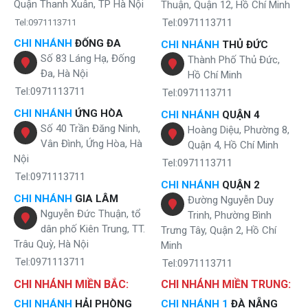
khả năng chịu được rất nhiều áp lực như va đập, nhiệt độ cao bảo vệ
Quận Thanh Xuân, TP Hà Nội
Thuận, Quận 12, Hồ Chí Minh
an toàn cho hệ thống lọc tinh bên trong hoạt động tốt nhất.
Tel:0971113711
Tel:0971113711
Không những thế cây nước nóng lạnh Karofi HCV200RO còn được
CHI NHÁNH
ĐỐNG ĐA
CHI NHÁNH
THỦ ĐỨC
phủ 1 lớp sơn tĩnh điện có độ bóng giúp bạn dễ dàng lau dọn mà
Số 83 Láng Hạ, Đống
Thành Phố Thủ Đức,
không lo lớp sơn bảo vệ bị bong tróc kém thẩm mỹ.
Đa, Hà Nội
Hồ Chí Minh
Tel:0971113711
Với màu sắc được phù lên lớp tủ là màu trắng tinh khôi mang đến
Tel:0971113711
điểm nhấn ấn tượng cho ngôi nhà của bạn, sản phẩm vừa là đồ trang
CHI NHÁNH
ỨNG HÒA
CHI NHÁNH
QUẬN 4
trí nội thất lại vừa cung cấp nguồn nước sạch tinh khiết nhất dành
Số 40 Trần Đăng Ninh,
Hoàng Diệu, Phường 8,
cho bạn và tất cả mọi người trong gia đình thân yêu.
Vân Đình, Ứng Hòa, Hà
Quận 4, Hồ Chí Minh
Nội
Tel:0971113711
Tel:0971113711
CHI NHÁNH
QUẬN 2
CHI NHÁNH
GIA LÂM
Đường Nguyễn Duy
Nguyễn Đức Thuận, tổ
Trinh, Phường Bình
dân phố Kiên Trung, TT.
Trưng Tây, Quận 2, Hồ Chí
Trâu Quỳ, Hà Nội
Minh
Tel:0971113711
Tel:0971113711
CHI NHÁNH MIỀN BẮC:
CHI NHÁNH MIỀN TRUNG:
CHI NHÁNH
HẢI PHÒNG
CHI NHÁNH 1
ĐÀ NẴNG