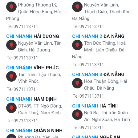
Phường Thượng Lý,
Nguyễn Văn Linh,
Karofi HCV200RO tích hợp thêm khóa nước nóng an toàn
Quận Hồng Bàng, Hải
Thạch Gián, Thanh Khê,
Phòng
Đà Nẵng
Nếu bạn vẫn lo lắng vì nhà có trẻ con nên vẫn chưa sắm cho mình
một
cây nước nóng lạnh
tiện nghi thì với dòng sản phẩm này bạn sẽ
Tel:0971113711
Tel:0971113711
hoàn toàn yên tâm bởi tính năng khoá nước nóng an toàn. Khi không
CHI NHÁNH
HẢI DƯƠNG
CHI NHÁNH 2
ĐÀ NẴNG
sử dụng có thể khoá lại để tránh trẻ em hay người già gặp phải
Nguyễn Văn Linh, Tân
Tôn Đức Thắng, Hoà
những tình huống đáng tiếc.
Bình, Hải Dương
Minh, Liên Chiểu, Đà
Nẵng
Tel:0971113711
Tel:0971113711
CHI NHÁNH
VĨNH PHÚC
Tân Triều, Lập Thạch,
CHI NHÁNH 3
ĐÀ NẴNG
Vĩnh Phúc
Hòa Thuận Đông, Hải
Châu, Đà Nẵng
Tel:0971113711
Tel:0971113711
CHI NHÁNH
NAM ĐỊNH
ĐT489, TT. Ngô Đồng,
CHI NHÁNH
HÀ TĨNH
Giao Thuỷ, Nam Định
Ngã Ba, Thị trấn Xuân
An, Nghi Xuân, Hà Tĩnh
Tel:0971113711
Tel:0971113711
CHI NHÁNH
QUẢNG NINH
Phường Đại Yên, Hạ
CHI NHÁNH
NGHỆ AN