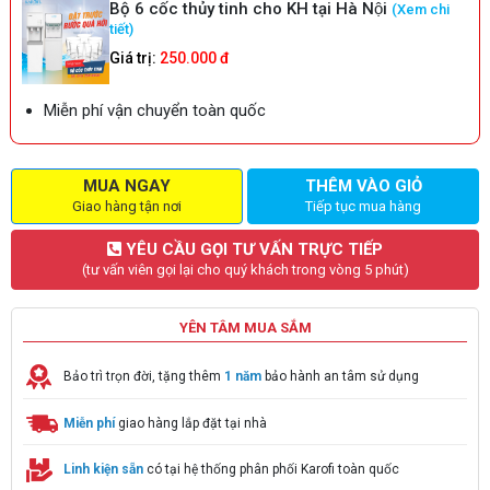
Bộ 6 cốc thủy tinh cho KH tại Hà Nội
(Xem chi
tiết)
Giá trị:
250.000 đ
Miễn phí vận chuyển toàn quốc
MUA NGAY
THÊM VÀO GIỎ
Giao hàng tận nơi
Tiếp tục mua hàng
YÊU CẦU GỌI TƯ VẤN TRỰC TIẾP
(tư vấn viên gọi lại cho quý khách trong vòng 5 phút)
YÊN TÂM MUA SẮM
Bảo trì trọn đời, tặng thêm
1 năm
bảo hành an tâm sử dụng
Miễn phí
giao hàng lắp đặt tại nhà
Linh kiện sẵn
có tại hệ thống phân phối Karofi toàn quốc