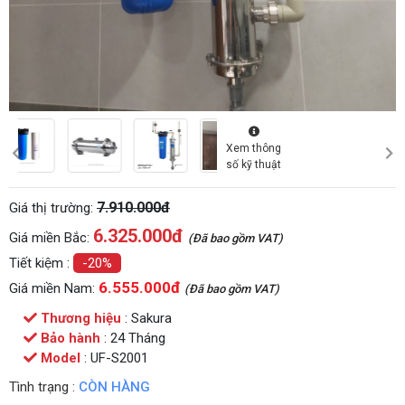
Xem thông
số kỹ thuật
7.910.000đ
Giá thị trường:
6.325.000
đ
Giá miền Bắc:
(Đã bao gồm VAT)
Tiết kiệm :
-20%
6.555.000đ
Giá miền Nam:
(Đã bao gồm VAT)
Thương hiệu
: Sakura
Bảo hành
: 24 Tháng
Model
: UF-S2001
Tình trạng :
CÒN HÀNG