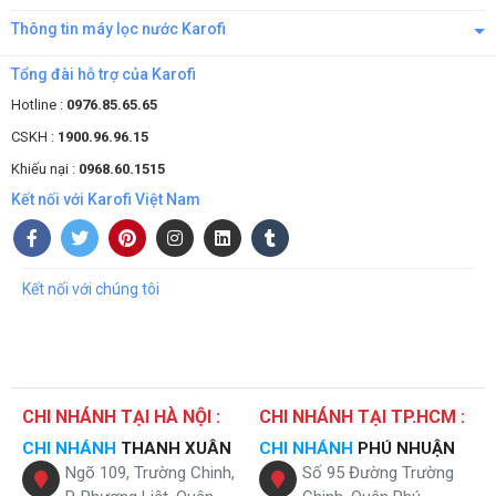
tại nhiều nơi khác nhau
Thông tin máy lọc nước Karofi
Quy trình vận hành đơn giản, không cần nhiều nhân công xử lý
Độ bền cao, giúp cho vật liệu làm màng lọc không xâm nhập
Tổng đài hỗ trợ của Karofi
vào nguồn nước
Hotline :
0976.85.65.65
CSKH :
1900.96.96.15
Khiếu nại :
0968.60.1515
Kết nối với Karofi Việt Nam
Kết nối với chúng tôi
CHI NHÁNH TẠI HÀ NỘI :
CHI NHÁNH TẠI TP.HCM :
Đặc điểm nổi bật của màng siêu lọc UF liền vỏ inox lõi lọc bông cho
CHI NHÁNH
THANH XUÂN
CHI NHÁNH
PHÚ NHUẬN
chung cư
Ngõ 109, Trường Chinh,
Số 95 Đường Trường