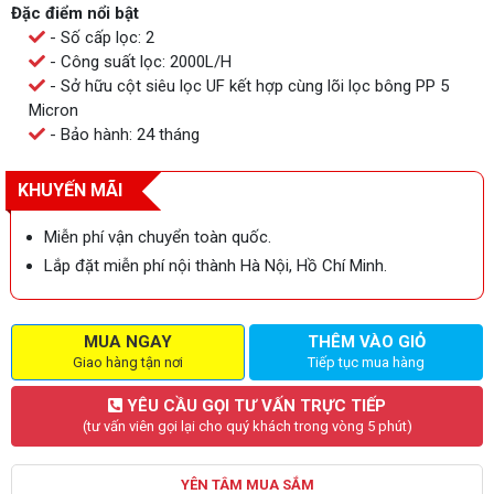
Đặc điểm nổi bật
- Số cấp lọc: 2
- Công suất lọc: 2000L/H
- Sở hữu cột siêu lọc UF kết hợp cùng lõi lọc bông PP 5
Micron
- Bảo hành: 24 tháng
KHUYẾN MÃI
Miễn phí vận chuyển toàn quốc.
Lắp đặt miễn phí nội thành Hà Nội, Hồ Chí Minh.
MUA NGAY
THÊM VÀO GIỎ
Giao hàng tận nơi
Tiếp tục mua hàng
YÊU CẦU GỌI TƯ VẤN TRỰC TIẾP
(tư vấn viên gọi lại cho quý khách trong vòng 5 phút)
YÊN TÂM MUA SẮM