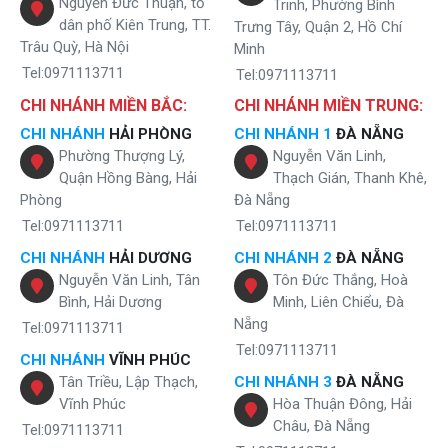
Nguyễn Đức Thuận, tổ
Trinh, Phường Bình
dân phố Kiên Trung, TT.
Trưng Tây, Quận 2, Hồ Chí
Trâu Quỳ, Hà Nội
Minh
Tel:0971113711
Tel:0971113711
CHI NHÁNH MIỀN BẮC:
CHI NHÁNH MIỀN TRUNG:
CHI NHÁNH
HẢI PHÒNG
CHI NHÁNH 1
ĐÀ NẴNG
Công dụng của lõi lọc bông cho chung cư
Phường Thượng Lý,
Nguyễn Văn Linh,
Quận Hồng Bàng, Hải
Thạch Gián, Thanh Khê,
Sơ đồ lắp đặt máy lọc tổng UF Sakura
Phòng
Đà Nẵng
Tel:0971113711
Tel:0971113711
CHI NHÁNH
HẢI DƯƠNG
CHI NHÁNH 2
ĐÀ NẴNG
Nguyễn Văn Linh, Tân
Tôn Đức Thắng, Hoà
Bình, Hải Dương
Minh, Liên Chiểu, Đà
Nẵng
Tel:0971113711
Tel:0971113711
CHI NHÁNH
VĨNH PHÚC
Tân Triều, Lập Thạch,
CHI NHÁNH 3
ĐÀ NẴNG
Vĩnh Phúc
Hòa Thuận Đông, Hải
Châu, Đà Nẵng
Tel:0971113711