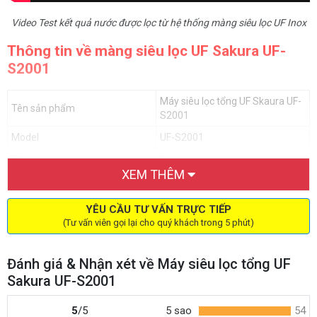
Video Test kết quả nước được lọc từ hệ thống màng siêu lọc UF Inox
Thông tin về màng siêu lọc UF Sakura UF-
S2001
Máy siêu lọc tổng UF Skaura UF-
Tên sản phẩm
S2001
Model
UF-S2001
Thương hiệu
Sakura
XEM THÊM
Số cấp lọc
2
Công suất lọc
2000 L/H
YÊU CẦU TƯ VẤN TRỰC TIẾP
(Tư vấn viên gọi lại cho quý khách trong 5 phút)
Áp suất nước cấp phù hợp
20 - 125 PSI
Tủ điện điều khiển hệ thống
Không
Đánh giá & Nhận xét về Máy siêu lọc tổng UF
Thùng muối hoàn nguyên
Không
Sakura UF-S2001
Áp suất hoạt động
1-8 bar
5
/5
5 sao
54
Nhiệt độ hoạt động
5-50 độ C