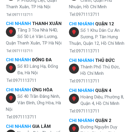
P. Phương Liệt, Quận
Chinh, Quận Phú
Ứng dụng của màng Ultrafiltration
Thanh Xuân, TP Hà Nội
Nhuận, Hồ Chí Minh
Màng siêu lọc (UF) là công nghệ lọc cung cấp một giải pháp hợp lý
Tel:0971113711
Tel:0971113711
cho các dây chuyền sản xuất thực phẩm và đồ uống, chất lượng
CHI NHÁNH
THANH XUÂN
CHI NHÁNH
QUẬN 12
nước rất cao sau khi lọc qua màng UF dùng cho việc sản xuất nước
Tầng 3 Tòa Nhà N4D,
Số 1 Khu Dân Cư An
khoáng, nước hoa quả, nước tăng lực. Màng UF tạo tạo nên một rào
Số 50 Lê Văn Lương,
Sương, P. Tân Hưng
cản chắc chắn các vi sinh vật, bào tử và loại bỏ màu, chất hữu cơ
(trong nguồn nước tự nhiên thường xuất hiện các chất tiết ra từ vỏ
Quận Thanh Xuân, TP Hà Nội
Thuận, Quận 12, Hồ Chí Minh
cây, các chất mùn...), các chất rắn và huyền phù keo tụ trong nước.
Tel:0971113711
Tel:0971113711
Thông tin về lõi lọc bông PP 5 micron
CHI NHÁNH
ĐỐNG ĐA
CHI NHÁNH
THỦ ĐỨC
Số 83 Láng Hạ, Đống
Thành Phố Thủ Đức,
Sử dụng trong: Lọc cặn nước và các chất lỏng khác.
Đa, Hà Nội
Hồ Chí Minh
Chứa lõi lọc nước, bảo vệ và nâng cao tuổi thọ của lõi lọc.
Tel:0971113711
Tel:0971113711
CHI NHÁNH
ỨNG HÒA
CHI NHÁNH
QUẬN 4
Số 40 Trần Đăng Ninh,
Hoàng Diệu, Phường 8,
Vân Đình, Ứng Hòa, Hà
Quận 4, Hồ Chí Minh
Nội
Tel:0971113711
Tel:0971113711
CHI NHÁNH
QUẬN 2
CHI NHÁNH
GIA LÂM
Đường Nguyễn Duy