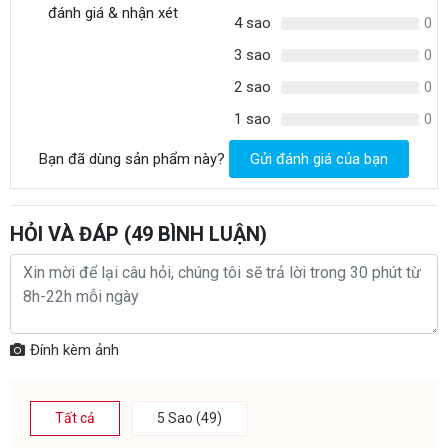
đánh giá & nhận xét
4 sao
0
- Kích thước màng UF
Kích thước
+ Đường kính: 150mm
3 sao
0
+ Chiều cao: 620mm
2 sao
0
Bảo hành
24 tháng
1 sao
0
Bạn đã dùng sản phẩm này?
Gửi đánh giá của bạn
HỎI VÀ ĐÁP (
49
BÌNH LUẬN)
Đính kèm ảnh
Tất cả
5 Sao (49)
Kích thước lọc tổng UF Sakura